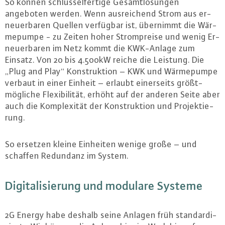
So können schlüs­sel­fer­ti­ge Ge­samt­lö­sun­gen
angeboten werden. Wenn aus­rei­chend Strom aus er­
neu­er­ba­ren Quellen verfügbar ist, übernimmt die Wär­
me­pum­pe - zu Zeiten hoher Strom­prei­se und wenig Er­
neu­er­ba­ren im Netz kommt die KWK-An­la­ge zum
Einsatz. Von 20 bis 4.500kW reiche die Leistung. Die
„Plug and Play“ Kon­struk­ti­on – KWK und Wär­me­pum­pe
verbaut in einer Einheit – erlaubt ei­ner­seits größt­
mög­li­che Fle­xi­bi­li­tät, erhöht auf der anderen Seite aber
auch die Kom­ple­xi­tät der Kon­struk­ti­on und Pro­jek­tie­
rung.
So ersetzen kleine Einheiten wenige große – und
schaffen Redundanz im System.
Di­gi­ta­li­sie­rung und modulare Systeme
2G Energy habe deshalb seine Anlagen früh stan­dar­di­