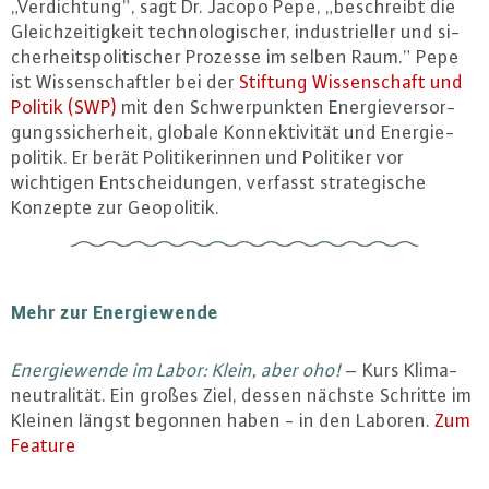
„Ver­dich­tung”, sagt Dr. Jacopo Pepe, „be­schreibt die
Gleich­zei­tig­keit tech­no­lo­gi­scher, in­dus­tri­el­ler und si­
cher­heits­po­li­ti­scher Prozesse im selben Raum.” Pepe
ist Wis­sen­schaft­ler bei der
Stiftung Wis­sen­schaft und
Politik (SWP)
mit den Schwer­punk­ten En­er­gie­ver­sor­
gungs­si­cher­heit, globale Kon­nek­ti­vi­tät und En­er­gie­
po­li­tik. Er berät Po­li­ti­ke­rin­nen und Politiker vor
wichtigen Ent­schei­dun­gen, verfasst stra­te­gi­sche
Konzepte zur Geo­po­li­tik.
Mehr zur En­er­gie­wen­de
En­er­gie­wen­de im Labor: Klein, aber oho!
– Kurs Kli­ma­
neu­tra­li­tät. Ein großes Ziel, dessen nächste Schritte im
Kleinen längst begonnen haben - in den Laboren.
Zum
Feature