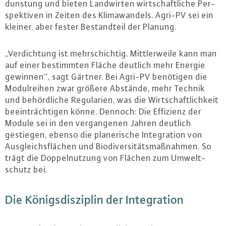
duns­tung und bieten Land­wir­ten wirt­schaft­li­che Per­
spek­ti­ven in Zeiten des Kli­ma­wan­dels. Agri-PV sei ein
kleiner, aber fester Be­stand­teil der Planung.
„Ver­dich­tung ist mehr­schich­tig. Mitt­ler­wei­le kann man
auf einer be­stimm­ten Fläche deutlich mehr Energie
gewinnen”, sagt Gärtner. Bei Agri-PV benötigen die
Mo­dul­rei­hen zwar größere Abstände, mehr Technik
und be­hörd­li­che Re­gu­la­ri­en, was die Wirt­schaft­lich­keit
be­ein­träch­ti­gen könne. Dennoch: Die Effizienz der
Module sei in den ver­gan­ge­nen Jahren deutlich
gestiegen, ebenso die pla­ne­ri­sche In­te­gra­ti­on von
Aus­gleichs­flä­chen und Bio­di­ver­si­täts­maß­nah­men. So
trägt die Dop­pel­nut­zung von Flächen zum Um­welt­
schutz bei.
Die Kö­nigs­dis­zi­plin der In­te­gra­ti­on