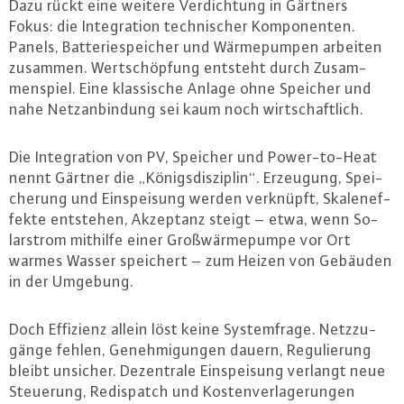
Dazu rückt eine weitere Ver­dich­tung in Gärtners
Fokus: die In­te­gra­ti­on tech­ni­scher Kom­po­nen­ten.
Panels, Bat­te­rie­spei­cher und Wär­me­pum­pen arbeiten
zusammen. Wert­schöp­fung entsteht durch Zu­sam­
men­spiel. Eine klas­si­sche Anlage ohne Speicher und
nahe Netz­an­bin­dung sei kaum noch wirt­schaft­lich.
Die In­te­gra­ti­on von PV, Speicher und Power-to-Heat
nennt Gärtner die „Kö­nigs­dis­zi­plin“. Erzeugung, Spei­
che­rung und Ein­spei­sung werden verknüpft, Ska­len­ef­
fek­te entstehen, Akzeptanz steigt – etwa, wenn So­
lar­strom mithilfe einer Groß­wär­me­pum­pe vor Ort
warmes Wasser speichert – zum Heizen von Gebäuden
in der Umgebung.
Doch Effizienz allein löst keine Sys­tem­fra­ge. Netz­zu­
gän­ge fehlen, Ge­neh­mi­gun­gen dauern, Re­gu­lie­rung
bleibt unsicher. De­zen­tra­le Ein­spei­sung verlangt neue
Steuerung, Re­dis­patch und Kos­ten­ver­la­ge­run­gen