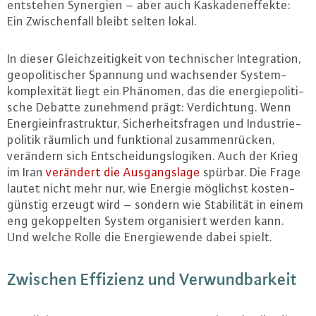
entstehen Synergien – aber auch Kas­ka­den­ef­fek­te:
Ein Zwi­schen­fall bleibt selten lokal.
In dieser Gleich­zei­tig­keit von tech­ni­scher In­te­gra­ti­on,
geo­po­li­ti­scher Spannung und wach­sen­der Sys­tem­
kom­ple­xi­tät liegt ein Phänomen, das die en­er­gie­po­li­ti­
sche Debatte zunehmend prägt: Ver­dich­tung. Wenn
En­er­gie­in­fra­struk­tur, Si­cher­heits­fra­gen und In­dus­trie­
po­li­tik räumlich und funk­tio­nal zu­sam­men­rü­cken,
verändern sich Ent­schei­dungs­lo­gi­ken. Auch der Krieg
im Iran
verändert die Aus­gangs­la­ge
spürbar. Die Frage
lautet nicht mehr nur, wie Energie möglichst kos­ten­
güns­tig erzeugt wird – sondern wie Sta­bi­li­tät in einem
eng ge­kop­pel­ten System or­ga­ni­siert werden kann.
Und welche Rolle die En­er­gie­wen­de dabei spielt.
Zwischen Effizienz und Ver­wund­bar­keit