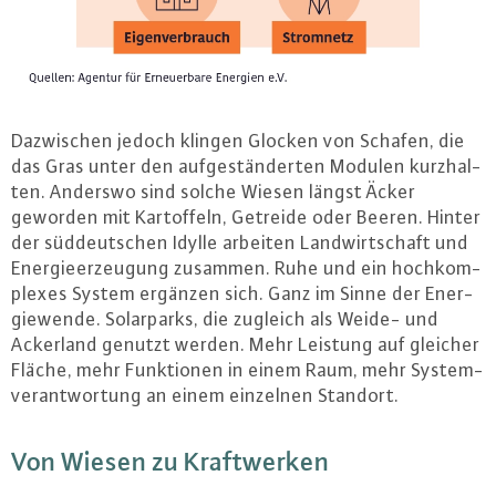
Da­zwi­schen jedoch klingen Glocken von Schafen, die
das Gras unter den auf­ge­stän­der­ten Modulen kurz­hal­
ten. Anderswo sind solche Wiesen längst Äcker
geworden mit Kar­tof­feln, Getreide oder Beeren. Hinter
der süd­deut­schen Idylle arbeiten Land­wirt­schaft und
En­er­gie­er­zeu­gung zusammen. Ruhe und ein hoch­kom­
ple­xes System ergänzen sich. Ganz im Sinne der En­er­
gie­wen­de. So­lar­parks, die zugleich als Weide- und
Ackerland genutzt werden. Mehr Leistung auf gleicher
Fläche, mehr Funk­tio­nen in einem Raum, mehr Sys­tem­
ver­ant­wor­tung an einem einzelnen Standort.
Von Wiesen zu Kraft­wer­ken