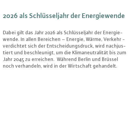
2026 als Schlüs­sel­jahr der En­er­gie­wen­de
Dabei gilt das Jahr 2026 als Schlüs­sel­jahr der En­er­gie­
wen­de. In allen Bereichen – Energie, Wärme, Verkehr -
ver­dich­tet sich der Ent­schei­dungs­druck, wird nach­jus­
tiert und be­schleu­nigt, um die Kli­ma­neu­tra­li­tät bis zum
Jahr 2045 zu erreichen. Während Berlin und Brüssel
noch ver­han­deln, wird in der Wirt­schaft gehandelt.