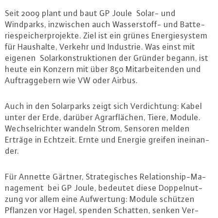
Seit 2009 plant und baut GP Joule Solar- und
Windparks, in­zwi­schen auch Was­ser­stoff- und Bat­te­
rie­spei­cher­pro­jek­te. Ziel ist ein grünes En­er­gie­sys­tem
für Haushalte, Verkehr und Industrie. Was einst mit
eigenen So­lar­kon­struk­tio­nen der Gründer begann, ist
heute ein Konzern mit über 850 Mit­ar­bei­ten­den und
Auf­trag­ge­bern wie VW oder Airbus.
Auch in den So­lar­parks zeigt sich Ver­dich­tung: Kabel
unter der Erde, darüber Agrar­flä­chen, Tiere, Module.
Wech­sel­rich­ter wandeln Strom, Sensoren melden
Erträge in Echtzeit. Ernte und Energie greifen in­ein­an­
der.
Für Annette Gärtner, Stra­te­gi­sches Re­la­ti­ons­hip-Ma­
nage­ment bei GP Joule, bedeutet diese Dop­pel­nut­
zung vor allem eine Auf­wer­tung: Module schützen
Pflanzen vor Hagel, spenden Schatten, senken Ver­