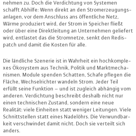
nehmen zu. Doch die Ver­dich­tung von Systemen
schafft Abhilfe: Wenn direkt an den Strom­er­zeu­gungs­
an­la­gen, vor dem Anschluss ans öf­fent­li­che Netz,
Wärme pro­du­ziert wird, der Strom in Speicher fließt
oder über eine Di­rekt­lei­tung an Un­ter­neh­men geliefert
wird, entlastet das die Strom­net­ze, senkt den Re­dis­
patch und damit die Kosten für alle.
Die ländliche Szenerie ist in Wahrheit ein hoch­kom­ple­
xes Ökosystem aus Technik, Politik und Markt­me­cha­
nis­men. Module spenden Schatten, Schafe pflegen die
Fläche, Wech­sel­rich­ter wandeln Strom. Jeder Teil
erfüllt seine Funktion – und ist zugleich abhängig vom
anderen. Ver­dich­tung be­schreibt deshalb nicht nur
einen tech­ni­schen Zustand, sondern eine neue
Realität: viele Einheiten statt weniger Leitungen. Viele
Schnitt­stel­len statt eines Nadelöhrs. Die Ver­wund­bar­
keit ver­schwin­det damit nicht. Doch sie verteilt sich
anders.