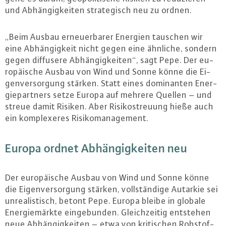
und Ab­hän­gig­kei­ten stra­te­gisch neu zu ordnen.
„Beim Ausbau er­neu­er­ba­rer Energien tauschen wir
eine Ab­hän­gig­keit nicht gegen eine ähnliche, sondern
gegen diffusere Ab­hän­gig­kei­ten“, sagt Pepe. Der eu­
ro­päi­sche Ausbau von Wind und Sonne könne die Ei­
gen­ver­sor­gung stärken. Statt eines do­mi­nan­ten En­er­
gie­part­ners setze Europa auf mehrere Quellen – und
streue damit Risiken. Aber Ri­si­ko­streu­ung hieße auch
ein kom­ple­xe­res Ri­si­ko­ma­nage­ment.
Europa ordnet Ab­hän­gig­kei­ten neu
Der eu­ro­päi­sche Ausbau von Wind und Sonne könne
die Ei­gen­ver­sor­gung stärken, voll­stän­di­ge Autarkie sei
un­rea­lis­tisch, betont Pepe. Europa bleibe in globale
En­er­gie­märk­te ein­ge­bun­den. Gleich­zei­tig entstehen
neue Ab­hän­gig­kei­ten – etwa von kri­ti­schen Roh­stof­