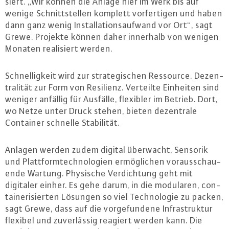
siert. „Wir können die Anlage hier im Werk bis auf
wenige Schnitt­stel­len komplett vor­fer­ti­gen und haben
dann ganz wenig In­stal­la­ti­ons­auf­wand vor Ort“, sagt
Grewe. Projekte können daher innerhalb von wenigen
Monaten rea­li­siert werden.
Schnel­lig­keit wird zur stra­te­gi­schen Ressource. De­zen­
tra­li­tät zur Form von Resilienz. Verteilte Einheiten sind
weniger anfällig für Ausfälle, flexibler im Betrieb. Dort,
wo Netze unter Druck stehen, bieten de­zen­tra­le
Container schnelle Sta­bi­li­tät.
Anlagen werden zudem digital überwacht, Sensorik
und Platt­form­tech­no­lo­gi­en er­mög­li­chen vor­aus­schau­
en­de Wartung. Physische Ver­dich­tung geht mit
digitaler einher. Es gehe darum, in die modularen, con­
tai­ne­ri­sier­ten Lösungen so viel Tech­no­lo­gie zu packen,
sagt Grewe, dass auf die vor­ge­fun­de­ne In­fra­struk­tur
flexibel und zu­ver­läs­sig reagiert werden kann. Die