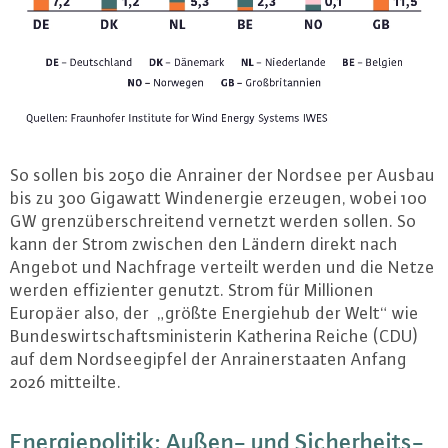
So sollen bis 2050 die Anrainer der Nordsee per Ausbau
bis zu 300 Gigawatt Wind­ener­gie erzeugen, wobei 100
GW grenz­über­schrei­tend vernetzt werden sollen. So
kann der Strom zwischen den Ländern direkt nach
Angebot und Nachfrage verteilt werden und die Netze
werden ef­fi­zi­en­ter genutzt. Strom für Millionen
Europäer also, der „größte En­er­gie­hub der Welt“ wie
Bun­des­wirt­schafts­mi­nis­te­rin Katherina Reiche (CDU)
auf dem Nord­see­gip­fel der An­rai­ner­staa­ten Anfang
2026 mitteilte.
En­er­gie­po­li­tik: Außen- und Si­cher­heits­