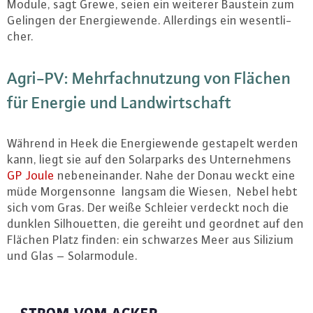
Module, sagt Grewe, seien ein weiterer Baustein zum
Gelingen der En­er­gie­wen­de. Al­ler­dings ein we­sent­li­
cher.
Agri-PV: Mehr­fach­nut­zung von Flächen
für Energie und Land­wirt­schaft
Während in Heek die En­er­gie­wen­de gestapelt werden
kann, liegt sie auf den So­lar­parks des Un­ter­neh­mens
GP Joule
ne­ben­ein­an­der. Nahe der Donau weckt eine
müde Mor­gen­son­ne langsam die Wiesen, Nebel hebt
sich vom Gras. Der weiße Schleier verdeckt noch die
dunklen Sil­hou­et­ten, die gereiht und geordnet auf den
Flächen Platz finden: ein schwarzes Meer aus Silizium
und Glas – So­lar­mo­du­le.