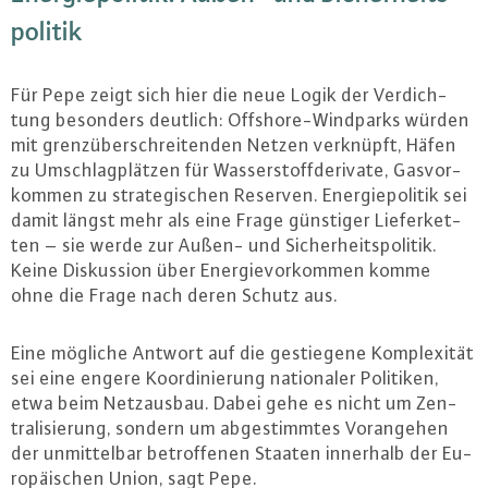
po­li­tik
Für Pepe zeigt sich hier die neue Logik der Ver­dich­
tung besonders deutlich: Off­shore-Wind­parks würden
mit grenz­über­schrei­ten­den Netzen verknüpft, Häfen
zu Um­schlag­plät­zen für Was­ser­stoff­de­ri­va­te, Gas­vor­
kom­men zu stra­te­gi­schen Reserven. En­er­gie­po­li­tik sei
damit längst mehr als eine Frage günstiger Lie­fer­ket­
ten – sie werde zur Außen- und Si­cher­heits­po­li­tik.
Keine Dis­kus­si­on über En­er­gie­vor­kom­men komme
ohne die Frage nach deren Schutz aus.
Eine mögliche Antwort auf die ge­stie­ge­ne Kom­ple­xi­tät
sei eine engere Ko­or­di­nie­rung na­tio­na­ler Politiken,
etwa beim Netz­aus­bau. Dabei gehe es nicht um Zen­
tra­li­sie­rung, sondern um ab­ge­stimm­tes Vor­an­ge­hen
der un­mit­tel­bar be­trof­fe­nen Staaten innerhalb der Eu­
ro­päi­schen Union, sagt Pepe.