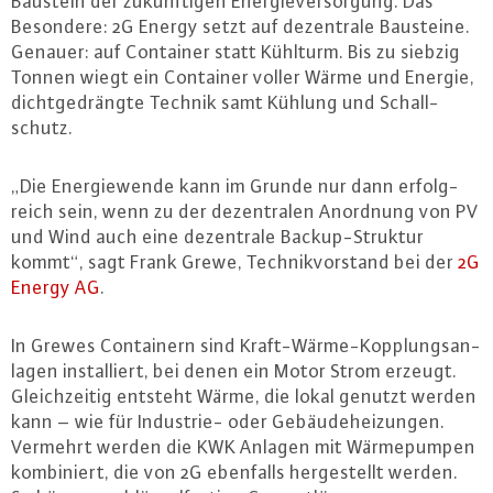
Baustein der zu­künf­ti­gen En­er­gie­ver­sor­gung. Das
Besondere: 2G Energy setzt auf de­zen­tra­le Bausteine.
Genauer: auf Container statt Kühlturm. Bis zu siebzig
Tonnen wiegt ein Container voller Wärme und Energie,
dicht­ge­dräng­te Technik samt Kühlung und Schall­
schutz.
„Die En­er­gie­wen­de kann im Grunde nur dann er­folg­
reich sein, wenn zu der de­zen­tra­len Anordnung von PV
und Wind auch eine de­zen­tra­le Back­up-Struk­tur
kommt“, sagt Frank Grewe, Tech­nik­vor­stand bei der
2G
Energy AG
.
In Grewes Con­tai­nern sind Kraft-Wär­me-Kopp­lungs­an­
la­gen in­stal­liert, bei denen ein Motor Strom erzeugt.
Gleich­zei­tig entsteht Wärme, die lokal genutzt werden
kann – wie für In­dus­trie- oder Ge­bäu­de­hei­zun­gen.
Vermehrt werden die KWK Anlagen mit Wär­me­pum­pen
kom­bi­niert, die von 2G ebenfalls her­ge­stellt werden.