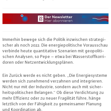
Immerhin bewege sich die Politik in­zwi­schen stra­te­gi­
scher als noch 2022. Die en­er­gie­po­li­ti­sche Vor­aus­schau
verbinde heute quan­ti­ta­ti­ve Szenarien mit geo­po­li­ti­
schen Analysen, so Pepe – etwa bei Was­ser­stoff­kor­ri­
do­ren oder Netz­ent­wick­lungs­plä­nen.
Ein Zurück werde es nicht geben. „Die En­er­gie­sys­te­me
werden sich zunehmend verzahnen und in­te­grie­ren.
Nicht nur mit der Industrie, sondern auch mit si­cher­
heits­po­li­ti­schen Belangen.“ Ob diese Ver­dich­tung zu
mehr Effizienz oder zu neuer Fra­gi­li­tät führe, hänge
letztlich von der Fähigkeit zu ge­mein­sa­mer Planung
und Ko­or­di­na­ti­on ab.