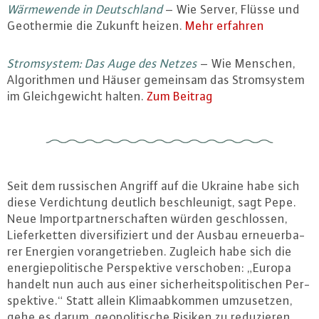
Wär­me­wen­de in Deutsch­land
– Wie Server, Flüsse und
Geo­ther­mie die Zukunft heizen.
Mehr erfahren
Strom­sys­tem: Das Auge des Netzes
– Wie Menschen,
Al­go­rith­men und Häuser gemeinsam das Strom­sys­tem
im Gleich­ge­wicht halten.
Zum Beitrag
Seit dem rus­si­schen Angriff auf die Ukraine habe sich
diese Ver­dich­tung deutlich be­schleu­nigt, sagt Pepe.
Neue Im­port­part­ner­schaf­ten würden ge­schlos­sen,
Lie­fer­ket­ten di­ver­si­fi­ziert und der Ausbau er­neu­er­ba­
rer Energien vor­an­ge­trie­ben. Zugleich habe sich die
en­er­gie­po­li­ti­sche Per­spek­ti­ve ver­scho­ben: „Europa
handelt nun auch aus einer si­cher­heits­po­li­ti­schen Per­
spek­ti­ve.“ Statt allein Kli­ma­ab­kom­men um­zu­set­zen,
gehe es darum, geo­po­li­ti­sche Risiken zu re­du­zie­ren