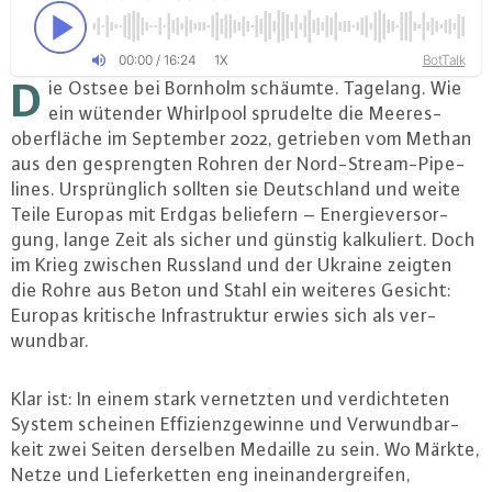
00
:
00
/
16
:
24
BotTalk
1X
D
ie Ostsee bei Bornholm schäumte. Tagelang. Wie
ein wütender Whirlpool sprudelte die Mee­res­
ober­flä­che im September 2022, getrieben vom Methan
aus den ge­spreng­ten Rohren der Nord-Stream-Pipe­
lines. Ur­sprüng­lich sollten sie Deutsch­land und weite
Teile Europas mit Erdgas beliefern – En­er­gie­ver­sor­
gung, lange Zeit als sicher und günstig kal­ku­liert. Doch
im Krieg zwischen Russland und der Ukraine zeigten
die Rohre aus Beton und Stahl ein weiteres Gesicht:
Europas kritische In­fra­struk­tur erwies sich als ver­
wund­bar.
Klar ist: In einem stark ver­netz­ten und ver­dich­te­ten
System scheinen Ef­fi­zi­enz­ge­win­ne und Ver­wund­bar­
keit zwei Seiten derselben Medaille zu sein. Wo Märkte,
Netze und Lie­fer­ket­ten eng in­ein­an­der­grei­fen,