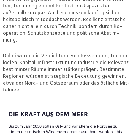
fen, Tech­no­lo­gi­en und Pro­duk­ti­ons­ka­pa­zi­tä­ten
außerhalb Europas. Auch sie müssen künftig si­cher­
heits­po­li­tisch mit­ge­dacht werden. Resilienz entstehe
daher nicht allein durch Technik, sondern durch Ko­
ope­ra­ti­on, Schutz­kon­zep­te und po­li­ti­sche Ab­stim­
mung.
Dabei werde die Ver­dich­tung von Res­sour­cen, Tech­no­
lo­gi­en, Kapital, In­fra­struk­tur und Industrie die Relevanz
be­stimm­ter Räume immer stärker prägen. Bestimmte
Regionen würden stra­te­gi­sche Bedeutung gewinnen,
etwa der Nord- und Ost­see­raum oder das östliche Mit­
tel­meer.