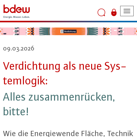
Tog
nav
09.03.2026
Ver­dich­tung als neue Sys­
tem­lo­gik:
Alles zu­sam­men­rü­cken,
bitte!
Wie die En­er­gie­wen­de Fläche, Technik