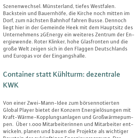
Sze­nen­wech­sel. Müns­ter­land, tiefes Westfalen.
Backstein und Bau­ern­hö­fe, die Kirche noch mitten im
Dorf, zum nächsten Bahnhof fahren Busse. Dennoch
liegt hier in der Gemeinde Heek mit dem Hauptsitz des
Un­ter­neh­mens 2GEnergy ein weiteres Zentrum der En­
er­gie­wen­de. Roter Klinker, hohe Glas­fron­ten und die
große Welt zeigen sich in den Flaggen Deutsch­lands
und Europas vor der Ein­gangs­hal­le.
Container statt Kühlturm: de­zen­tra­le
KWK
Von einer Zwei-Mann-Idee zum bör­sen­no­tier­ten
Global Player bietet der Konzern En­er­gie­lö­sun­gen mit
Kraft-Wär­me-Kopp­lungs­an­la­gen und Groß­wär­me­pum­
pen. Über 1.000 Mit­ar­bei­te­rin­nen und Mit­ar­bei­ter ent­
wi­ckeln, planen und bauen die Projekte als wichtiger