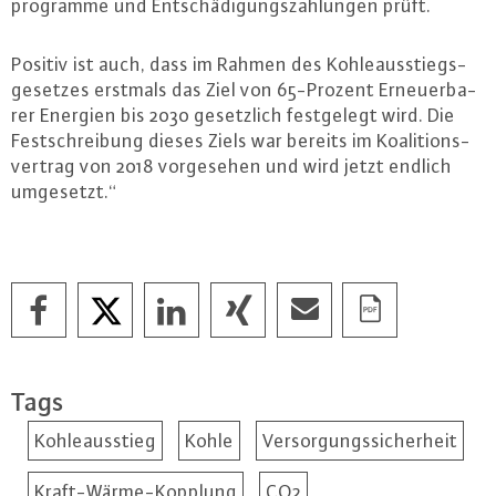
pro­gram­me und Ent­schä­di­gungs­zah­lun­gen prüft.
Positiv ist auch, dass im Rahmen des Koh­le­aus­stiegs­
ge­set­zes erstmals das Ziel von 65-Pro­zent Er­neu­er­ba­
rer Energien bis 2030 ge­setz­lich fest­ge­legt wird. Die
Fest­schrei­bung dieses Ziels war bereits im Ko­ali­ti­ons­
ver­trag von 2018 vor­ge­se­hen und wird jetzt endlich
umgesetzt.“
Tags
Kohleausstieg
Kohle
Versorgungssicherheit
Kraft-Wärme-Kopplung
CO2