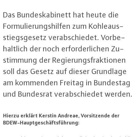
Das Bun­des­ka­bi­nett hat heute die
For­mu­lie­rungs­hil­fen zum Koh­le­aus­
stiegs­ge­setz ver­ab­schie­det. Vor­be­
halt­lich der noch er­for­der­li­chen Zu­
stim­mung der Re­gie­rungs­frak­tio­nen
soll das Gesetz auf dieser Grundlage
am kommenden Freitag in Bundestag
und Bundesrat ver­ab­schie­det werden.
Hierzu erklärt Kerstin Andreae, Vor­sit­zen­de der
BDEW-Haupt­ge­schäfts­füh­rung: