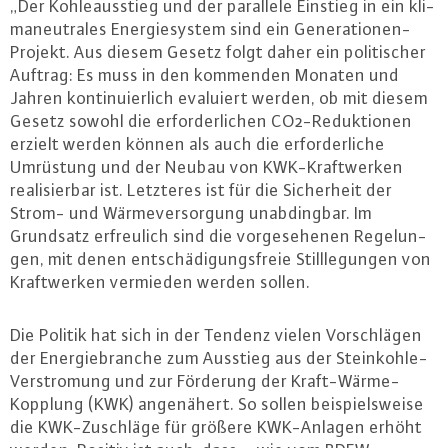
„Der Koh­le­aus­stieg und der parallele Einstieg in ein kli­
ma­neu­tra­les En­er­gie­sys­tem sind ein Ge­ne­ra­tio­nen-
Pro­jekt. Aus diesem Gesetz folgt daher ein po­li­ti­scher
Auftrag: Es muss in den kommenden Monaten und
Jahren kon­ti­nu­ier­lich evaluiert werden, ob mit diesem
Gesetz sowohl die er­for­der­li­chen CO2-Re­duk­tio­nen
erzielt werden können als auch die er­for­der­li­che
Umrüstung und der Neubau von KWK-Kraft­wer­ken
rea­li­sier­bar ist. Letzteres ist für die Si­cher­heit der
Strom- und Wär­me­ver­sor­gung un­ab­ding­bar. Im
Grundsatz er­freu­lich sind die vor­ge­se­he­nen Re­ge­lun­
gen, mit denen ent­schä­di­gungs­freie Still­le­gun­gen von
Kraft­wer­ken vermieden werden sollen.
Die Politik hat sich in der Tendenz vielen Vor­schlä­gen
der En­er­gie­bran­che zum Ausstieg aus der Stein­koh­le-
Ver­stro­mung und zur Förderung der Kraft-Wär­me-
Kopp­lung (KWK) an­ge­nä­hert. So sollen bei­spiels­wei­se
die KWK-Zu­schlä­ge für größere KWK-An­la­gen erhöht