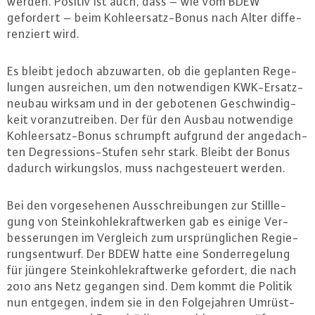
werden. Positiv ist auch, dass – wie vom BDEW
gefordert – beim Koh­le­er­satz-Bo­nus nach Alter dif­fe­
ren­ziert wird.
Es bleibt jedoch ab­zu­war­ten, ob die geplanten Re­ge­
lun­gen aus­rei­chen, um den not­wen­di­gen KWK-Er­satz­
neu­bau wirksam und in der gebotenen Ge­schwin­dig­
keit vor­an­zu­trei­ben. Der für den Ausbau not­wen­di­ge
Koh­le­er­satz-Bo­nus schrumpft aufgrund der an­ge­dach­
ten De­gres­si­ons-Stu­fen sehr stark. Bleibt der Bonus
dadurch wir­kungs­los, muss nach­ge­steu­ert werden.
Bei den vor­ge­se­he­nen Aus­schrei­bun­gen zur Still­le­
gung von Stein­koh­le­kraft­wer­ken gab es einige Ver­
bes­se­run­gen im Vergleich zum ur­sprüng­li­chen Re­gie­
rungs­ent­wurf. Der BDEW hatte eine Son­der­re­ge­lung
für jüngere Stein­koh­le­kraft­wer­ke gefordert, die nach
2010 ans Netz gegangen sind. Dem kommt die Politik
nun entgegen, indem sie in den Fol­ge­jah­ren Um­rüst­