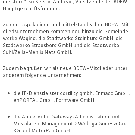
meistern“, so Kerstin Andreae, Vor­sit­zen­de der BDEW-
Haupt­ge­schäfts­füh­rung.
Zu den 1.240 kleinen und mit­tel­stän­di­schen BDEW-Mit­
glieds­un­ter­neh­men kommen neu hinzu die Ge­mein­de­
wer­ke Waging, die Stadt­wer­ke Steinburg GmbH, die
Stadt­wer­ke Straus­berg GmbH und die Stadt­wer­ke
Suhl/Zel­la-Meh­lis Netz GmbH.
Zudem begrüßen wir als neue BDEW-Mit­glie­der unter
anderem folgende Un­ter­neh­men:
die IT-Dienst­leis­ter cortility gmbh, Enmacc GmbH,
enPORTAL GmbH, Formware GmbH
die Anbieter für Gate­way-Ad­mi­nis­tra­ti­on und
Mess­da­ten-Ma­nage­ment GWAdriga GmbH & Co.
KG und MeterPan GmbH