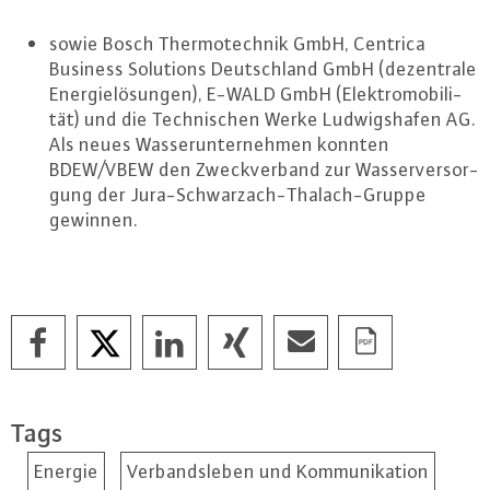
sowie Bosch Ther­mo­tech­nik GmbH, Centrica
Business Solutions Deutsch­land GmbH (de­zen­tra­le
En­er­gie­lö­sun­gen), E-WALD GmbH (Elek­tro­mo­bi­li­
tät) und die Tech­ni­schen Werke Lud­wigs­ha­fen AG.
Als neues Was­ser­un­ter­neh­men konnten
BDEW/VBEW den Zweck­ver­band zur Was­ser­ver­sor­
gung der Ju­ra-Schwar­zach-Tha­la­ch-Grup­pe
gewinnen.
Tags
Energie
Verbandsleben und Kommunikation