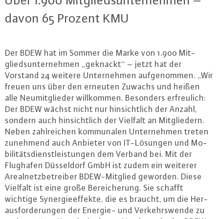
Über 1.900 Mit­glieds­un­ter­neh­men –
davon 65 Prozent KMU
Der BDEW hat im Sommer die Marke von 1.900 Mit­
glieds­un­ter­neh­men „geknackt“ – jetzt hat der
Vorstand 24 weitere Un­ter­neh­men auf­ge­nom­men. „Wir
freuen uns über den erneuten Zuwachs und heißen
alle Neu­mit­glie­der will­kom­men. Besonders er­freu­lich:
Der BDEW wächst nicht nur hin­sicht­lich der Anzahl,
sondern auch hin­sicht­lich der Vielfalt an Mit­glie­dern.
Neben zahl­rei­chen kom­mu­na­len Un­ter­neh­men treten
zunehmend auch Anbieter von IT-Lö­sun­gen und Mo­
bi­li­täts­dienst­leis­tun­gen dem Verband bei. Mit der
Flughafen Düs­sel­dorf GmbH ist zudem ein weiterer
Are­al­netz­be­trei­ber BDEW-Mit­glied geworden. Diese
Vielfalt ist eine große Be­rei­che­rung. Sie schafft
wichtige Syn­er­gie­ef­fek­te, die es braucht, um die Her­
aus­for­de­run­gen der Energie- und Ver­kehrs­wen­de zu