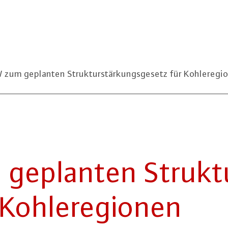
zum geplanten Strukturstärkungsgesetz für Kohleregi
eplanten Struk­tu
Koh­le­re­gio­nen