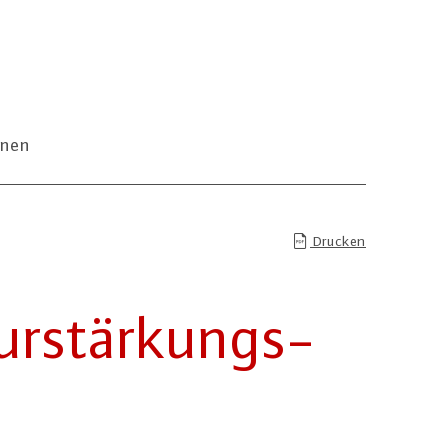
onen
Drucken
r­stär­kungs­