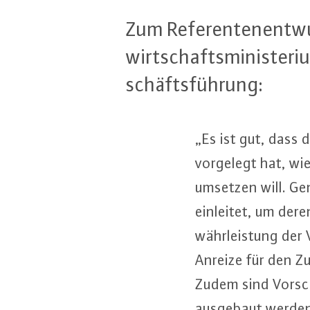
Zum Re­fe­ren­ten­ent­w
wirt­schafts­mi­nis­te
schäfts­füh­rung:
„Es ist gut, dass da
vorgelegt hat, wie 
umsetzen will. Gen
einleitet, um deren 
währ­leis­tung der
Anreize für den Zu
Zudem sind Vor­schl
ausgebaut werden 