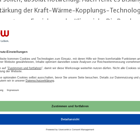
rkung der Kraft-Wär­me-Kopp­lungs-Tech­no­lo­g
u­men­te zur Er­rei­chung der Kli­ma­zie­le. Die Bun­des­
on viel zu viel Zeit verloren – sie muss endlich
ie
Kohle