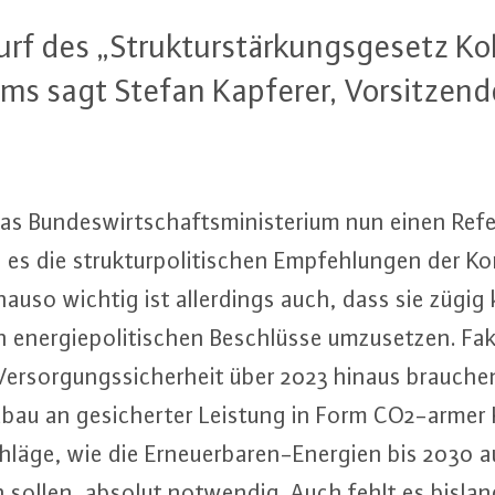
urf des „Struk­tur­stär­kungs­ge­setz Ko
­ri­ums sagt Stefan Kapferer, Vor­sit­z
s Bun­des­wirt­schafts­mi­nis­te­ri­um nun einen Re­fe
es die struk­tur­po­li­ti­schen Emp­feh­lun­gen der Ko
auso wichtig ist al­ler­dings auch, dass sie zügig
en­er­gie­po­li­ti­schen Be­schlüs­se um­zu­set­zen. Fa
 Ver­sor­gungs­si­cher­heit über 2023 hinaus brauch
bau an ge­si­cher­ter Leistung in Form CO2-armer K
ä­ge, wie die Er­neu­er­ba­ren-En­er­gi­en bis 2030 
sollen, absolut notwendig. Auch fehlt es bisla