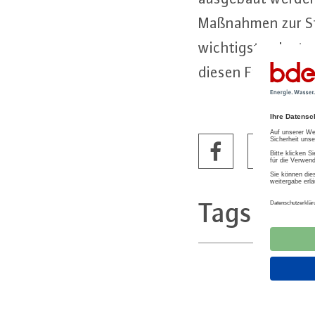
Maßnahmen zur Stä
wich­tigs­ten In­str
diesen Fragen sch
Tags
Energ