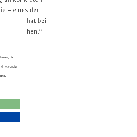
ie – eines der
re­gie­rung hat bei
 Tempo machen.“