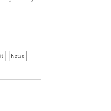
it
Netze