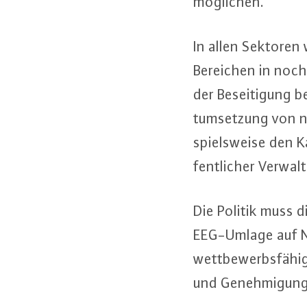
mög­li­chen.
In allen Sektoren 
Bereichen in noch kü
der Be­sei­ti­gung
tum­set­zung von n
spiels­wei­se den K
fent­li­cher Ver­wal­
Die Politik muss d
EEG-Um­la­ge auf 
wett­be­werbs­fä­h
und Ge­neh­mi­gungs