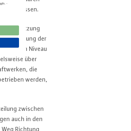
rt werden müssen.
ür die Umsetzung
gi­ta­li­sie­rung der
 sehr hohen Niveau
iels­wei­se über
t­wer­ken, die
 betrieben werden,
­tei­lung zwischen
n­gen auch in den
er Weg Richtung