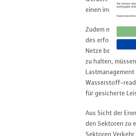
einen in­ves­ti­ti­o
Zudem müssen Netz­b
des er­for­der­li­che
Netze bekommen. U
zu halten, müssen da
Last­ma­nage­ment
Was­ser­stoff-re­a
für ge­si­cher­te Le
Aus Sicht der En­er
den Sektoren zu ei
Sektoren Verkehr 