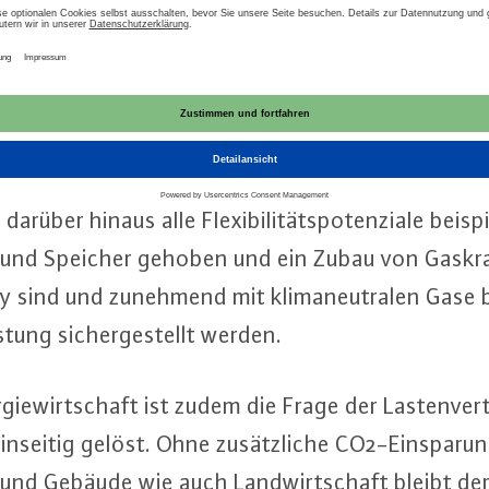
ns­freund­li­chen Re­gu­lie­rungs­rah­men ab­ge­si­che
e­trei­ber an­ge­mes­se­ne fi­nan­zi­el­le Anreize f
n Netz­aus­baus (Ei­gen­ka­pi­tal­ver­zin­sung) und die Di­
m die Ver­sor­gungs­si­cher­heit auf dem aktuell
rüber hinaus alle Fle­xi­bi­li­täts­po­ten­zia­le bei­sp
 und Speicher gehoben und ein Zubau von Gas­kraf
­dy sind und zunehmend mit kli­ma­neu­tra­len Gase
istung si­cher­ge­stellt werden.
­gie­wirt­schaft ist zudem die Frage der Las­ten­ver
nseitig gelöst. Ohne zu­sätz­li­che CO2-Ein­spa­ru
und Gebäude wie auch Land­wirt­schaft bleibt d