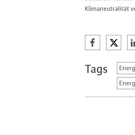
Kli­ma­neu­tra­li­tät
Tags
Energ
Energ