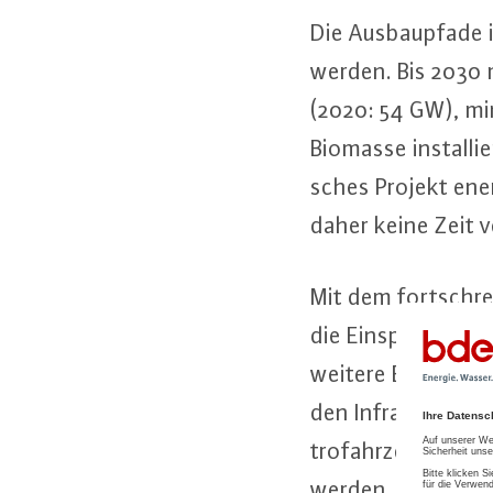
Die Aus­baupfa­de 
werden. Bis 2030 
(2020: 54 GW), min
Biomasse in­stal­l
sches Projekt ener
daher keine Zeit v
Mit dem fort­schre
die Ein­spei­sung v
weitere Be­schleu­
den In­fra­struk­t
tro­fahr­zeu­gen o
werden. Diese Her­a