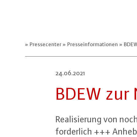
Pressecenter
Presseinformationen
BDEW 
24.06.2021
BDEW zur No
Rea­li­sie­rung von no
for­der­lich +++ Anh