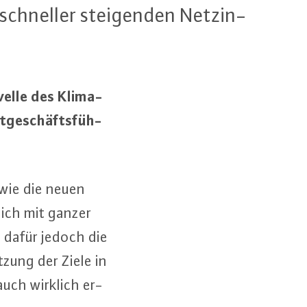
 schneller stei­gen­den Netz­in­
elle des Kli­ma­
t­ge­schäfts­füh­
sowie die neuen
d sich mit ganzer
t dafür jedoch die
t­zung der Ziele in
 auch wirklich er­