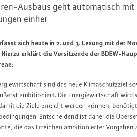
a­ren-Aus­baus geht au­to­ma­tisch mit
­run­gen einher
asst sich heute in 2. und 3. Lesung mit der Nov
 Hierzu erklärt die Vor­sit­zen­de der BDEW-Haup
reae:
r­gie­wirt­schaft sind das neue Kli­ma­schutz­ziel 
ußerst am­bi­tio­niert. Die En­er­gie­wirt­schaft wir
, damit die Ziele erreicht werden können, benötig
e­din­gun­gen. Ent­schei­dend ist daher die Über­se
n­te, die das Erreichen am­bi­tio­nier­ter Vorgaben