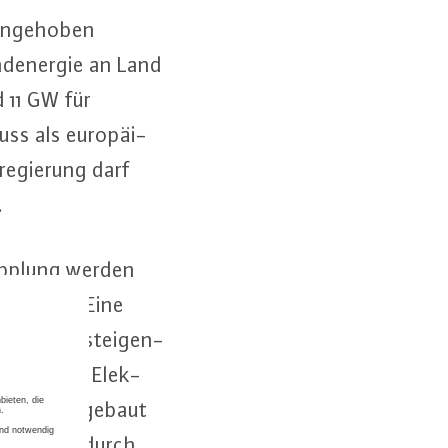
n angehoben
d­ener­gie an Land
d 11 GW für
ss als eu­ro­päi­
e­gie­rung darf
.
kopp­lung werden
tät höher. Eine
schneller stei­gen­
 Zunahme an Elek­
aus- und umgebaut
io­nen, die durch