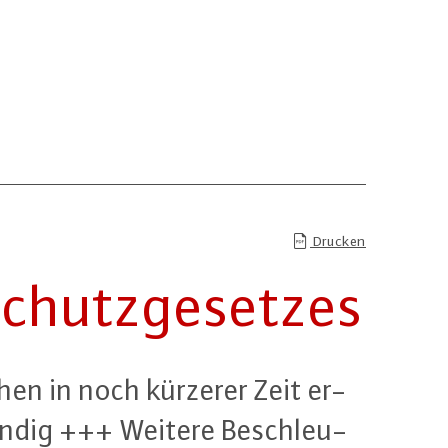
Drucken
chutz­ge­set­zes
hen in noch kürzerer Zeit er­
endig +++ Weitere Be­schleu­