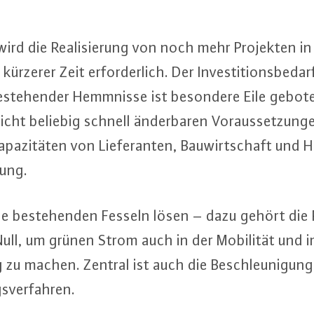
wird die Rea­li­sie­rung von noch mehr Projekten 
rzerer Zeit er­for­der­lich. Der In­ves­ti­ti­ons­be­da
 be­ste­hen­der Hemmnisse ist besondere Eile gebote
icht beliebig schnell än­der­ba­ren Vor­aus­set­zun­
a­pa­zi­tä­ten von Lie­fe­ran­ten, Bau­wirt­schaft u
tung.
ie be­ste­hen­den Fesseln lösen – dazu gehört die R
Null, um grünen Strom auch in der Mobilität und 
ig zu machen. Zentral ist auch die Be­schleu­ni­gu
­ver­fah­ren.