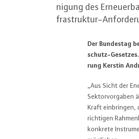
ni­gung des Er­neu­er­b
fra­struk­tur-An­for­de
Der Bundestag bef
schutz-Ge­set­zes.
rung Kerstin And
„Aus Sicht der En­e
Sek­tor­vor­ga­ben ä
Kraft ein­brin­gen
richtigen Rah­men­b
konkrete In­stru­me