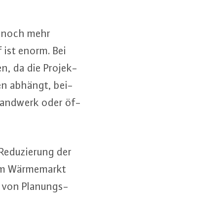
in noch mehr
rf ist enorm. Bei
n, da die Pro­jek­
gen abhängt, bei­
nd Handwerk oder öf­
e­du­zie­rung der
im Wär­me­markt
ng von Planungs-