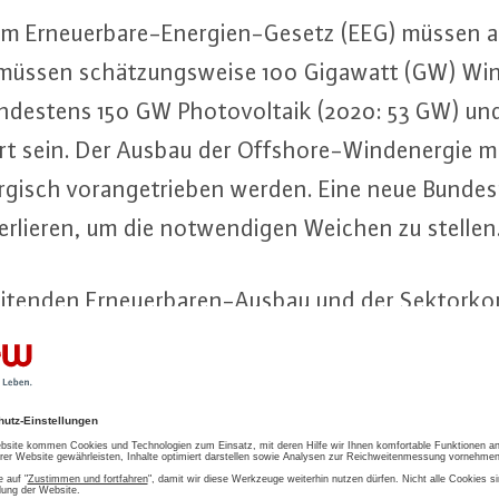
im Er­neu­er­ba­re-En­er­gi­en-Ge­setz (EEG) müsse
müssen schät­zungs­wei­se 100 Gigawatt (GW) Win
­des­tens 150 GW Pho­to­vol­ta­ik (2020: 53 GW) un
iert sein. Der Ausbau der Off­shore-Wind­ener­gie mu
gisch vor­an­ge­trie­ben werden. Eine neue Bun­des­r
erlieren, um die not­wen­di­gen Weichen zu stellen
i­ten­den Er­neu­er­ba­ren-Aus­bau und der Sek­tor­
olatiler, der Verbrauch flexibler und die Kom­ple­xi­
ni­gung des Ausbaus geht daher au­to­ma­tisch mit 
ur-An­for­de­run­gen einher. Auch für die deutliche
der Wär­me­pum­pen muss die Netz­in­fra­struk­tur 
us­for­de­run­gen erfordern um­fas­sen­de In­ves­ti­t