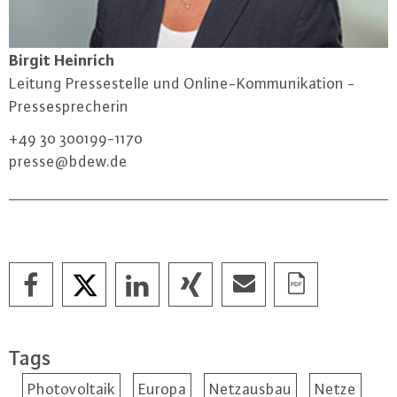
Birgit Heinrich
Leitung Pres­se­stel­le und On­line-Kom­mu­ni­ka­ti­on -
Pres­se­spre­che­rin
+49 30 300199-1170
presse@​bdew.​de
Tags
Photovoltaik
Europa
Netzausbau
Netze