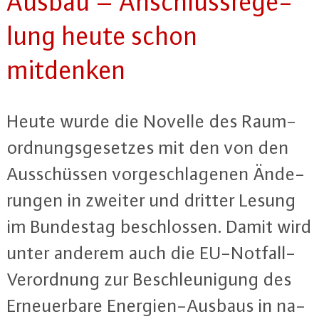
Aus­bau – An­schluss­re­ge­
lung heute schon
mitdenken
Heute wurde die Novelle des Raum­
ord­nungs­ge­set­zes mit den von den
Aus­schüs­sen vor­ge­schla­ge­nen Än­de­
run­gen in zweiter und dritter Lesung
im Bundestag be­schlos­sen. Damit wird
unter anderem auch die EU-Not­fall-
Ver­ord­nung zur Be­schleu­ni­gung des
Er­neu­er­ba­re En­er­gi­en-Aus­baus in na­