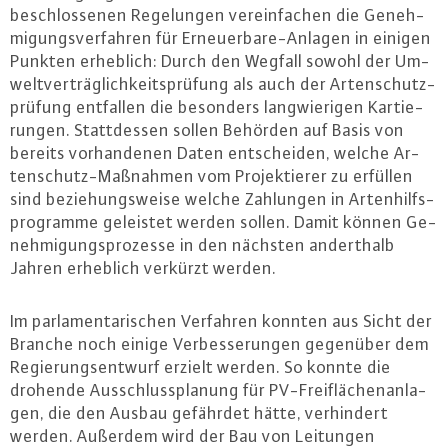
be­schlos­se­nen Re­ge­lun­gen ver­ein­fa­chen die Ge­neh­
mi­gungs­ver­fah­ren für Er­neu­er­ba­re-An­la­gen in einigen
Punkten erheblich: Durch den Wegfall sowohl der Um­
welt­ver­träg­lich­keits­prü­fung als auch der Ar­ten­schutz­
prü­fung entfallen die besonders lang­wie­ri­gen Kar­tie­
run­gen. Statt­des­sen sollen Behörden auf Basis von
bereits vor­han­de­nen Daten ent­schei­den, welche Ar­
ten­schutz-Maß­nah­men vom Pro­jek­tie­rer zu erfüllen
sind be­zie­hungs­wei­se welche Zahlungen in Ar­ten­hilfs­
pro­gram­me geleistet werden sollen. Damit können Ge­
neh­mi­gungs­pro­zes­se in den nächsten an­dert­halb
Jahren erheblich verkürzt werden.
Im par­la­men­ta­ri­schen Verfahren konnten aus Sicht der
Branche noch einige Ver­bes­se­run­gen gegenüber dem
Re­gie­rungs­ent­wurf erzielt werden. So konnte die
drohende Aus­schluss­pla­nung für PV-Frei­flä­chen­an­la­
gen, die den Ausbau gefährdet hätte, ver­hin­dert
werden. Außerdem wird der Bau von Leitungen