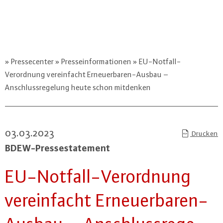
Pressecenter
Presseinformationen
EU-Notfall-
Verordnung vereinfacht Erneuerbaren-Ausbau –
Anschlussregelung heute schon mitdenken
03.03.2023
Drucken
BDEW-Pres­se­state­ment
EU-Not­fall-Ver­ord­nung
ver­ein­facht Er­neu­er­ba­ren-