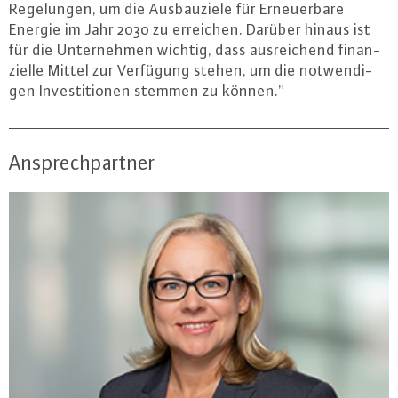
Re­ge­lun­gen, um die Aus­bau­zie­le für Er­neu­er­ba­re
Energie im Jahr 2030 zu erreichen. Darüber hinaus ist
für die Un­ter­neh­men wichtig, dass aus­rei­chend fi­nan­
zi­el­le Mittel zur Verfügung stehen, um die not­wen­di­
gen In­ves­ti­tio­nen stemmen zu können.”
Ansprechpartner