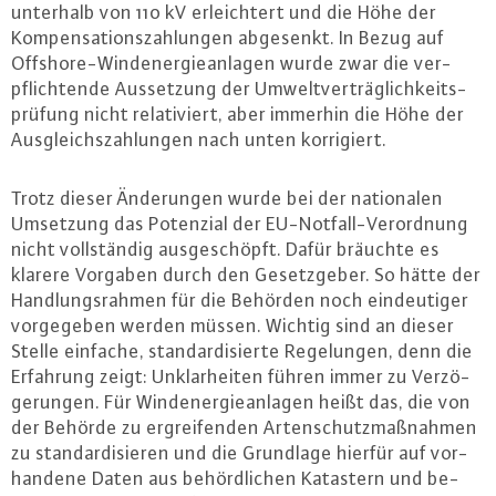
unterhalb von 110 kV er­leich­tert und die Höhe der
Kom­pen­sa­ti­ons­zah­lun­gen abgesenkt. In Bezug auf
Off­shore-Wind­ener­gie­an­la­gen wurde zwar die ver­
pflich­ten­de Aus­set­zung der Um­welt­ver­träg­lich­keits­
prü­fung nicht re­la­ti­viert, aber immerhin die Höhe der
Aus­gleichs­zah­lun­gen nach unten kor­ri­giert.
Trotz dieser Än­de­run­gen wurde bei der na­tio­na­len
Umsetzung das Potenzial der EU-Not­fall-Ver­ord­nung
nicht voll­stän­dig aus­ge­schöpft. Dafür bräuchte es
klarere Vorgaben durch den Ge­setz­ge­ber. So hätte der
Hand­lungs­rah­men für die Behörden noch ein­deu­ti­ger
vor­ge­ge­ben werden müssen. Wichtig sind an dieser
Stelle einfache, stan­dar­di­sier­te Re­ge­lun­gen, denn die
Erfahrung zeigt: Un­klar­hei­ten führen immer zu Ver­zö­
ge­run­gen. Für Wind­ener­gie­an­la­gen heißt das, die von
der Behörde zu er­grei­fen­den Ar­ten­schutz­maß­nah­men
zu stan­dar­di­sie­ren und die Grundlage hierfür auf vor­
han­de­ne Daten aus be­hörd­li­chen Katastern und be­