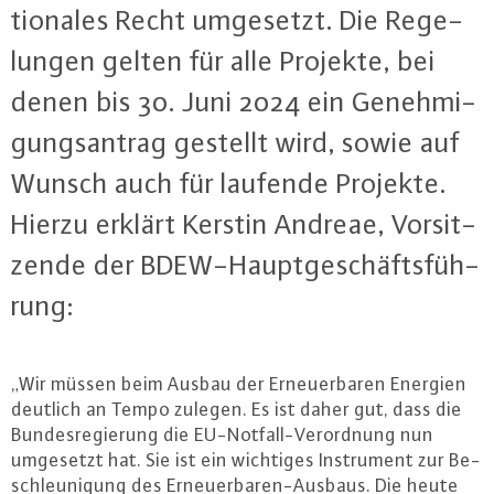
tio­na­les Recht umgesetzt. Die Re­ge­
lun­gen gelten für alle Projekte, bei
denen bis 30. Juni 2024 ein Ge­neh­mi­
gungs­an­trag gestellt wird, sowie auf
Wunsch auch für laufende Projekte.
Hierzu erklärt Kerstin Andreae, Vor­sit­
zen­de der BDEW-Haupt­ge­schäfts­füh­
rung:
„Wir müssen beim Ausbau der Er­neu­er­ba­ren Energien
deutlich an Tempo zulegen. Es ist daher gut, dass die
Bun­des­re­gie­rung die EU-Not­fall-Ver­ord­nung nun
umgesetzt hat. Sie ist ein wichtiges In­stru­ment zur Be­
schleu­ni­gung des Er­neu­er­ba­ren-Aus­baus. Die heute