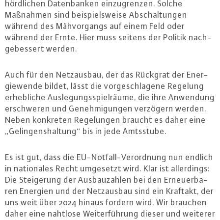
hörd­li­chen Da­ten­ban­ken ein­zu­gren­zen. Solche
Maßnahmen sind bei­spiels­wei­se Ab­schal­tun­gen
während des Mäh­vor­gangs auf einem Feld oder
während der Ernte. Hier muss seitens der Politik nach­
ge­bes­sert werden.
Auch für den Netz­aus­bau, der das Rückgrat der En­er­
gie­wen­de bildet, lässt die vor­ge­schla­ge­ne Regelung
er­heb­li­che Aus­le­gungs­spiel­räu­me, die ihre Anwendung
er­schwe­ren und Ge­neh­mi­gun­gen verzögern werden.
Neben konkreten Re­ge­lun­gen braucht es daher eine
„Ge­lin­gens­hal­tung“ bis in jede Amtsstube.
Es ist gut, dass die EU-Not­fall-Ver­ord­nung nun endlich
in na­tio­na­les Recht umgesetzt wird. Klar ist al­ler­dings:
Die Stei­ge­rung der Aus­bau­zah­len bei den Er­neu­er­ba­
ren Energien und der Netz­aus­bau sind ein Kraftakt, der
uns weit über 2024 hinaus fordern wird. Wir brauchen
daher eine nahtlose Wei­ter­füh­rung dieser und weiterer