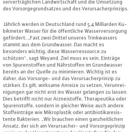
ser­ver­träg­li­chen Land­wirt­schaft und die Umsetzung
des Vor­sor­ge­grund­sat­zes und des Ver­ur­sa­cher­prin­zips.
Jährlich werden in Deutsch­land rund 5,4 Mil­li­ar­den Ku­
bik­me­ter Wasser für die öf­fent­li­che Was­ser­ver­sor­gung
gefördert. „Fast zwei Drittel unseres Trink­was­sers
stammt aus dem Grund­was­ser. Das macht es
besonders wichtig, diese Was­ser­res­sour­ce zu
schützen“, sagt Weyand. Ziel muss es sein, Einträge
von Spu­ren­stof­fen und Nähr­stof­fen im Grund­was­ser
bereits an der Quelle zu mi­ni­mie­ren. Wichtig ist es
daher, das Vorsorge- und das Ver­ur­sa­cher­prin­zip zu
stärken. Es gilt, wirksame Anreize zu setzen, Ver­un­rei­
ni­gun­gen gar nicht erst ins Wasser gelangen zu lassen.
Dies betrifft nicht nur Arz­nei­stof­fe, The­ra­peu­ti­ka oder
Spu­ren­stof­fe, sondern in gleicher Weise auch andere
Stof­f­e­in­trä­ge wie Mi­kro­plas­tik oder an­ti­bio­tika­re­sis­
ten­te Bakterien. „Wir brauchen einen ganz­heit­li­chen
Ansatz, der sich am Ver­ur­sa­cher- und Vor­sor­ge­prin­zip