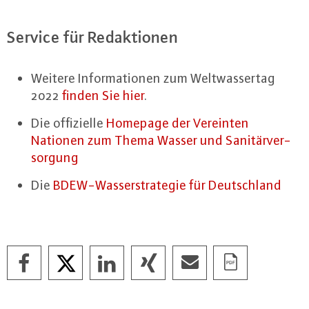
Service für Re­dak­tio­nen
Weitere In­for­ma­tio­nen zum Welt­was­ser­tag
2022
finden Sie hier
.
Die of­fi­zi­el­le
Homepage der Vereinten
Nationen zum Thema Wasser und Sa­ni­tär­ver­
sor­gung
Die
BDEW-Was­ser­stra­te­gie für Deutsch­land