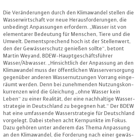
Die Ver­än­de­run­gen durch den Kli­ma­wan­del stellen die
Was­ser­wirt­schaft vor neue Her­aus­for­de­run­gen, die
unbedingt An­pas­sun­gen erfordern. „Wasser ist von
ele­men­ta­rer Bedeutung für Menschen, Tiere und die
Umwelt. Dem­entspre­chend hoch ist der Stel­len­wert,
den der Ge­wäs­ser­schutz genießen sollte“, betont
Martin Weyand, BDEW-Haupt­ge­schäfts­füh­rer
Wasser/Abwasser. „Hin­sicht­lich der Anpassung an den
Kli­ma­wan­del muss der öf­fent­li­chen Was­ser­ver­sor­gung
gegenüber anderen Was­ser­nut­zun­gen Vorrang ein­ge­
räumt werden. Denn bei zu­neh­men­den Nut­zungs­kon­
kur­ren­zen wird die Gleichung „ohne Wasser kein
Leben“ zu einer Realität, der eine nach­hal­ti­ge Was­ser­
stra­te­gie in Deutsch­land zu begegnen hat.“ Der BDEW
hat eine um­fas­sen­de Was­ser­stra­te­gie für Deutsch­land
vorgelegt. Dabei stehen acht Kern­punk­te im Fokus.
Dazu gehören unter anderem das Thema Anpassung
an den Kli­ma­wan­del, die Forderung nach einer ge­wäs­