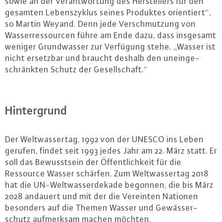
sowie an der Ver­ant­wor­tung des Her­stel­lers für den
gesamten Le­bens­zy­klus seines Produktes ori­en­tiert“,
so Martin Weyand. Denn jede Ver­schmut­zung von
Was­ser­res­sour­cen führe am Ende dazu, dass insgesamt
weniger Grund­was­ser zur Verfügung stehe. „Wasser ist
nicht ersetzbar und braucht deshalb den un­ein­ge­
schränk­ten Schutz der Ge­sell­schaft.“
Hin­ter­grund
Der Welt­was­ser­tag, 1992 von der UNESCO ins Leben
gerufen, findet seit 1993 jedes Jahr am 22. März statt. Er
soll das Be­wusst­sein der Öf­fent­lich­keit für die
Ressource Wasser schärfen. Zum Welt­was­ser­tag 2018
hat die UN-Welt­was­ser­de­ka­de begonnen, die bis März
2028 andauert und mit der die Vereinten Nationen
besonders auf die Themen Wasser und Ge­wäs­ser­
schutz auf­merk­sam machen möchten.