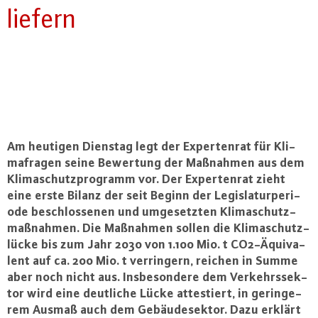
liefern
Am heutigen Dienstag legt der Ex­per­ten­rat für Kli­
ma­f­ra­gen seine Bewertung der Maßnahmen aus dem
Kli­ma­schutz­pro­gramm vor. Der Ex­per­ten­rat zieht
eine erste Bilanz der seit Beginn der Le­gis­la­tur­pe­ri­
ode be­schlos­se­nen und um­ge­setz­ten Kli­ma­schutz­
maß­nah­men. Die Maßnahmen sollen die Kli­ma­schutz­
lü­cke bis zum Jahr 2030 von 1.100 Mio. t CO2-Äqui­va­
lent auf ca. 200 Mio. t ver­rin­gern, reichen in Summe
aber noch nicht aus. Ins­be­son­de­re dem Ver­kehrs­sek­
tor wird eine deutliche Lücke at­tes­tiert, in ge­rin­ge­
rem Ausmaß auch dem Ge­bäu­de­sek­tor. Dazu erklärt