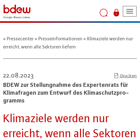
Tog
nav
Pressecenter
Presseinformationen
Klimaziele werden nur
erreicht, wenn alle Sektoren liefern
22.08.2023
Drucken
BDEW zur Stel­lung­nah­me des Ex­per­ten­rats für
Kli­ma­f­ra­gen zum Entwurf des Kli­ma­schutz­pro­
gramms
Kli­ma­zie­le werden nur
erreicht, wenn alle Sektoren