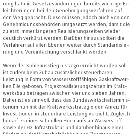
rung hat mit Ge­set­zes­än­de­run­gen bereits wichtige Er­
leich­te­run­gen bei den Ge­neh­mi­gungs­ver­fah­ren auf
den Weg gebracht. Diese müssen jedoch auch von den
Ge­neh­mi­gungs­be­hör­den umgesetzt werden, damit die
zuletzt immer längeren Rea­li­sie­rungs­zei­ten wieder
deutlich verkürzt werden. Darüber hinaus sollten die
Verfahren auf allen Ebenen weiter durch Stan­dar­di­sie­
rung und Ver­ein­fa­chung ver­schlankt werden.
Wenn der Koh­le­aus­stieg bis 2030 erreicht werden soll,
ist zudem beim Zubau zu­sätz­li­cher steu­er­ba­ren
Leistung in Form von was­ser­stoff­fä­hi­gen Gas­kraft­wer­
ken Eile geboten. Pro­jektrea­li­sie­rungs­zei­ten im Kraft­
werks­bau betragen zwischen vier und sieben Jahren.
Daher ist es sinnvoll, dass das Bun­des­wirt­schafts­mi­nis­
te­ri­um nun mit der Kraft­werks­stra­te­gie den Anreiz für
In­ves­ti­tio­nen in steu­er­ba­re Leistung vorzieht. Zugleich
bedarf es eines schnellen Hochlaufs an Was­ser­stoff
sowie der H2-In­fra­struk­tur und darüber hinaus einer