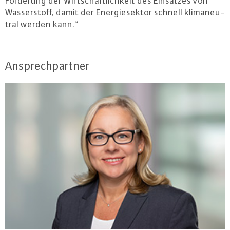
Förderung der Wirt­schaft­lich­keit des Einsatzes von
Was­ser­stoff, damit der En­er­gie­sek­tor schnell kli­ma­neu­
tral werden kann.“
Ansprechpartner