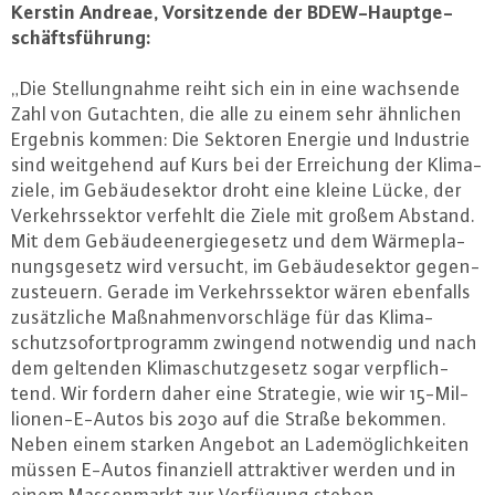
Kerstin Andreae, Vor­sit­zen­de der BDEW-Haupt­ge­
schäfts­füh­rung:
„Die Stel­lung­nah­me reiht sich ein in eine wachsende
Zahl von Gutachten, die alle zu einem sehr ähnlichen
Ergebnis kommen: Die Sektoren Energie und Industrie
sind weit­ge­hend auf Kurs bei der Er­rei­chung der Kli­ma­
zie­le, im Ge­bäu­de­sek­tor droht eine kleine Lücke, der
Ver­kehrs­sek­tor verfehlt die Ziele mit großem Abstand.
Mit dem Ge­bäu­de­ener­gie­ge­setz und dem Wär­me­pla­
nungs­ge­setz wird versucht, im Ge­bäu­de­sek­tor ge­gen­
zu­steu­ern. Gerade im Ver­kehrs­sek­tor wären ebenfalls
zu­sätz­li­che Maß­nah­men­vor­schlä­ge für das Kli­ma­
schutz­so­fort­pro­gramm zwingend notwendig und nach
dem geltenden Kli­ma­schutz­ge­setz sogar ver­pflich­
tend. Wir fordern daher eine Strategie, wie wir 15-Mil­
lio­nen-E-Au­tos bis 2030 auf die Straße bekommen.
Neben einem starken Angebot an La­de­mög­lich­kei­ten
müssen E-Autos fi­nan­zi­ell at­trak­ti­ver werden und in