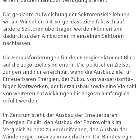
einem Mas­sen­markt zur Verfügung stehen.
Die geplante Auf­wei­chung der Sek­to­ren­zie­le lehnen
wir ab. Wir sehen mit Sorge, dass Ziele faktisch auf
andere Sektoren über­tra­gen werden können und
dadurch zudem Am­bi­tio­nen in einzelnen Sektoren
nach­las­sen.
Die Her­aus­for­de­run­gen für den En­er­gie­sek­tor mit Blick
auf die 2030-Zie­le sind enorm. Die po­li­ti­schen Ziel­set­
zun­gen sind nur er­reich­bar, wenn die Aus­bau­zie­le für
Er­neu­er­ba­ren Energien, der Zubau von was­ser­stoff­fä­
hi­gen Kraft­wer­ken, der Netz­aus­bau sowie eine Vielzahl
von weiteren Ent­wick­lun­gen bis 2030 voll­um­fäng­lich
erfüllt werden.
Im Zentrum steht der Ausbau der Er­neu­er­ba­ren
Energien. Es gilt, den Ausbau der Pho­to­vol­ta­ik im
Vergleich zu 2022 zu ver­drei­fa­chen, den Ausbau der
Wind­ener­gie sogar zu ver­vier­fa­chen. Die Bun­des­re­gie­