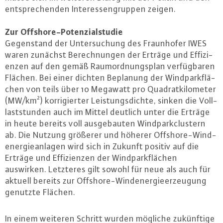
ent­spre­chen­den In­ter­es­sen­grup­pen zeigen.
Zur Off­shore-Po­ten­zi­al­stu­die
Ge­gen­stand der Un­ter­su­chung des Fraun­ho­fer IWES
waren zunächst Be­rech­nun­gen der Erträge und Ef­fi­zi­
en­zen auf den gemäß Raum­ord­nungs­plan ver­füg­ba­ren
Flächen. Bei einer dichten Beplanung der Wind­park­flä­
chen von teils über 10 Megawatt pro Qua­drat­ki­lo­me­ter
(MW/km²) kor­ri­gier­ter Leis­tungs­dich­te, sinken die Voll­
last­stun­den auch im Mittel deutlich unter die Erträge
in heute bereits voll aus­ge­bau­ten Wind­park­clus­tern
ab. Die Nutzung größerer und höherer Off­shore-Wind­
ener­gie­an­la­gen wird sich in Zukunft positiv auf die
Erträge und Ef­fi­zi­en­zen der Wind­park­flä­chen
auswirken. Letzteres gilt sowohl für neue als auch für
aktuell bereits zur Off­shore-Wind­ener­gie­er­zeu­gung
genutzte Flächen.
In einem weiteren Schritt wurden mögliche zu­künf­ti­ge