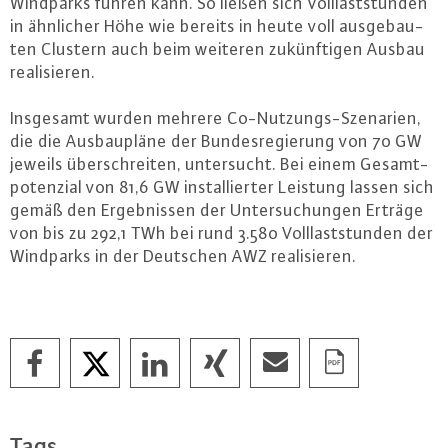
Windparks führen kann. So ließen sich Voll­last­stun­den
in ähnlicher Höhe wie bereits in heute voll aus­ge­bau­
ten Clustern auch beim weiteren zu­künf­ti­gen Ausbau
rea­li­sie­ren.
Insgesamt wurden mehrere Co-Nut­zungs-Sze­na­ri­en,
die die Aus­bau­plä­ne der Bun­des­re­gie­rung von 70 GW
jeweils über­schrei­ten, un­ter­sucht. Bei einem Ge­samt­
po­ten­zi­al von 81,6 GW in­stal­lier­ter Leistung lassen sich
gemäß den Er­geb­nis­sen der Un­ter­su­chun­gen Erträge
von bis zu 292,1 TWh bei rund 3.580 Voll­last­stun­den der
Windparks in der Deutschen AWZ rea­li­sie­ren.
Tags