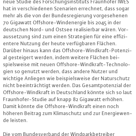
neue Studie des For­schungs­in­sti­tuts Fraun­ho­fer IWES
hat in ver­schie­de­nen Szenarien errechnet, dass sogar
mehr als die von der Bun­des­re­gie­rung vor­ge­se­he­nen
70 Gigawatt Off­shore-Wind­ener­gie bis 2045 in der
deutschen Nord- und Ostsee rea­li­sier­bar wären. Vor­
aus­set­zung sind zum einen Stra­te­gi­en für eine ef­fi­zi­
en­te­re Nutzung der heute ver­füg­ba­ren Flächen.
Darüber hinaus kann das Off­shore-Wind­kraft-Po­ten­zi­
al ge­stei­gert werden, indem weitere Flächen bei­
spiels­wei­se mit neuen Off­shore-Wind­kraft-Tech­no­lo­
gi­en so genutzt werden, dass andere Nutzer und
wichtige Anliegen wie bei­spiels­wei­se der Na­tur­schutz
nicht be­ein­träch­tigt werden. Das Ge­samt­po­ten­zi­al der
Off­shore-Wind­kraft in Deutsch­land könnte sich so laut
Fraun­ho­fer-Stu­die auf knapp 82 Gigawatt erhöhen.
Damit könnte die Off­shore-Wind­kraft einen noch
höheren Beitrag zum Kli­ma­schutz und zur En­er­gie­wen­
de leisten.
Die vom Bun­des­ver­band der Wind­park­be­trei­ber