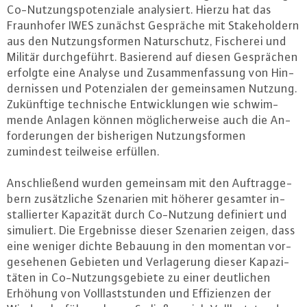
Co-Nut­zungs­po­ten­zia­le ana­ly­siert. Hierzu hat das
Fraun­ho­fer IWES zunächst Gespräche mit Sta­ke­hol­dern
aus den Nut­zungs­for­men Na­tur­schutz, Fischerei und
Militär durch­ge­führt. Basierend auf diesen Ge­sprä­chen
erfolgte eine Analyse und Zu­sam­men­fas­sung von Hin­
der­nis­sen und Po­ten­zia­len der ge­mein­sa­men Nutzung.
Zu­künf­ti­ge tech­ni­sche Ent­wick­lun­gen wie schwim­
men­de Anlagen können mög­li­cher­wei­se auch die An­
for­de­run­gen der bis­he­ri­gen Nut­zungs­for­men
zumindest teilweise erfüllen.
An­schlie­ßend wurden gemeinsam mit den Auf­trag­ge­
bern zu­sätz­li­che Szenarien mit höherer gesamter in­
stal­lier­ter Kapazität durch Co-Nut­zung definiert und
simuliert. Die Er­geb­nis­se dieser Szenarien zeigen, dass
eine weniger dichte Bebauung in den momentan vor­
ge­se­he­nen Gebieten und Ver­la­ge­rung dieser Ka­pa­zi­
tä­ten in Co-Nut­zungs­ge­bie­te zu einer deut­li­chen
Erhöhung von Voll­last­stun­den und Ef­fi­zi­en­zen der