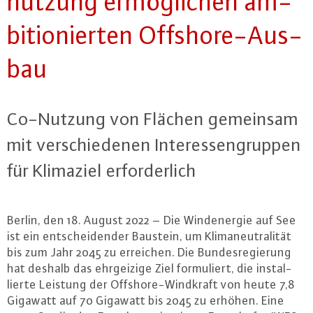
nut­zung er­mög­li­chen am­
bi­tio­nier­ten Off­shore-Aus­
bau
Co-Nut­zung von Flächen gemeinsam
mit ver­schie­de­nen In­ter­es­sen­grup­pen
für Klimaziel er­for­der­lich
Berlin, den 18. August 2022 – Die Wind­ener­gie auf See
ist ein ent­schei­den­der Baustein, um Kli­ma­neu­tra­li­tät
bis zum Jahr 2045 zu erreichen. Die Bun­des­re­gie­rung
hat deshalb das ehr­gei­zi­ge Ziel for­mu­liert, die in­stal­
lier­te Leistung der Off­shore-Wind­kraft von heute 7,8
Gigawatt auf 70 Gigawatt bis 2045 zu erhöhen. Eine