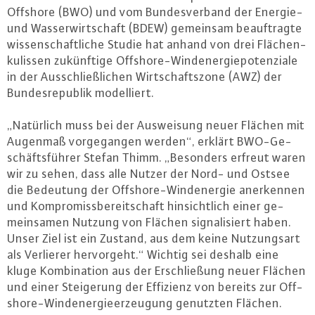
Offshore (BWO) und vom Bun­des­ver­band der Energie-
und Was­ser­wirt­schaft (BDEW) gemeinsam be­auf­trag­te
wis­sen­schaft­li­che Studie hat anhand von drei Flä­chen­
ku­lis­sen zu­künf­ti­ge Off­shore-Wind­ener­gie­po­ten­zia­le
in der Aus­schließ­li­chen Wirt­schafts­zo­ne (AWZ) der
Bun­des­re­pu­blik mo­del­liert.
„Natürlich muss bei der Aus­wei­sung neuer Flächen mit
Augenmaß vor­ge­gan­gen werden“, erklärt BWO-Ge­
schäfts­füh­rer Stefan Thimm. „Besonders erfreut waren
wir zu sehen, dass alle Nutzer der Nord- und Ostsee
die Bedeutung der Off­shore-Wind­ener­gie an­er­ken­nen
und Kom­pro­miss­be­reit­schaft hin­sicht­lich einer ge­
mein­sa­men Nutzung von Flächen si­gna­li­siert haben.
Unser Ziel ist ein Zustand, aus dem keine Nut­zungs­art
als Verlierer her­vor­geht.“ Wichtig sei deshalb eine
kluge Kom­bi­na­ti­on aus der Er­schlie­ßung neuer Flächen
und einer Stei­ge­rung der Effizienz von bereits zur Off­
shore-Wind­ener­gie­er­zeu­gung genutzten Flächen.