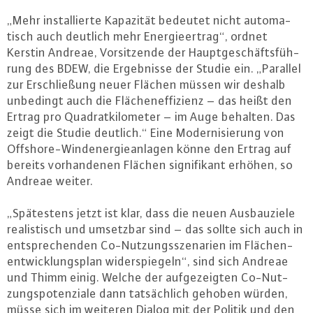
„Mehr in­stal­lier­te Kapazität bedeutet nicht au­to­ma­
tisch auch deutlich mehr En­er­gie­er­trag“, ordnet
Kerstin Andreae, Vor­sit­zen­de der Haupt­ge­schäfts­füh­
rung des BDEW, die Er­geb­nis­se der Studie ein. „Parallel
zur Er­schlie­ßung neuer Flächen müssen wir deshalb
unbedingt auch die Flä­chen­ef­fi­zi­enz – das heißt den
Ertrag pro Qua­drat­ki­lo­me­ter – im Auge behalten. Das
zeigt die Studie deutlich.“ Eine Mo­der­ni­sie­rung von
Off­shore-Wind­ener­gie­an­la­gen könne den Ertrag auf
bereits vor­han­de­nen Flächen si­gni­fi­kant erhöhen, so
Andreae weiter.
„Spä­tes­tens jetzt ist klar, dass die neuen Aus­bau­zie­le
rea­lis­tisch und umsetzbar sind – das sollte sich auch in
ent­spre­chen­den Co-Nut­zungs­sze­na­ri­en im Flä­chen­
ent­wick­lungs­plan wi­der­spie­geln“, sind sich Andreae
und Thimm einig. Welche der auf­ge­zeig­ten Co-Nut­
zungs­po­ten­zia­le dann tat­säch­lich gehoben würden,
müsse sich im weiteren Dialog mit der Politik und den