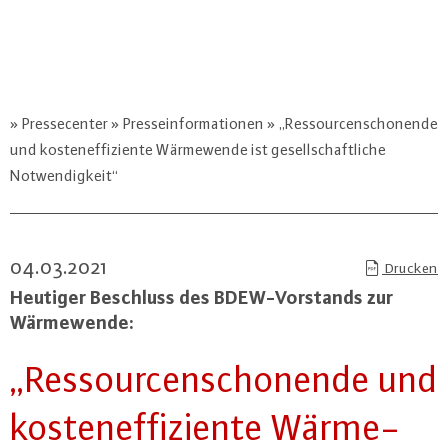
Pressecenter
Presseinformationen
„Ressourcenschonende
und kosteneffiziente Wärmewende ist gesellschaftliche
Notwendigkeit“
04.03.2021
Drucken
Heutiger Beschluss des BDEW-Vor­stands zur
Wär­me­wen­de:
„Res­sour­cen­scho­nen­de und
kos­ten­ef­fi­zi­en­te Wär­me­