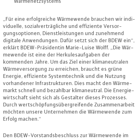
Wär­me­netz­sys­tems
„Für eine er­folg­rei­che Wär­me­wen­de brauchen wir in­di­
vi­du­el­le, so­zi­al­ver­träg­li­che und ef­fi­zi­en­te Ver­sor­
gungs­op­tio­nen, Dienst­leis­tun­gen und zunehmend
digitale An­wen­dun­gen. Dafür setzt sich der BDEW ein“,
erklärt BDEW-Prä­si­den­tin Ma­rie-Lui­se Wolff. „Die Wär­
me­wen­de ist eine der Her­ku­les­auf­ga­ben der
kommenden Jahre. Um das Ziel einer kli­ma­neu­tra­len
Wär­me­ver­sor­gung zu erreichen, braucht es grüne
Energie, ef­fi­zi­en­te Sys­tem­tech­nik und die Nutzung
vor­han­de­ner In­fra­struk­tu­ren. Dies macht den Wär­me­
markt schnell und bezahlbar kli­ma­neu­tral. Die En­er­gie­
wirt­schaft sieht sich als Gestalter dieses Prozesses.
Durch wert­schöp­fungs­über­grei­fen­de Zu­sam­men­ar­beit
möchten unsere Un­ter­neh­men die Wär­me­wen­de zum
Erfolg machen.“
Den BDEW-Vor­stands­be­schluss zur Wär­me­wen­de im