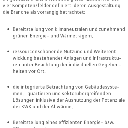
vier Kom­pe­tenz­fel­der definiert, deren Aus­ge­stal­tung
die Branche als vorrangig be­trach­tet:
Be­reit­stel­lung von kli­ma­neu­tra­len und zunehmend
grünen Energie- und Wär­me­trä­gern,
res­sour­cen­scho­nen­de Nutzung und Wei­ter­ent­
wick­lung be­ste­hen­der Anlagen und In­fra­struk­tu­
ren unter Beachtung der in­di­vi­du­el­len Ge­ge­ben­
hei­ten vor Ort,
die in­te­grier­te Be­trach­tung von Ge­bäu­de­sys­te­
men, -quar­tie­ren und sek­tor­über­grei­fen­den
Lösungen inklusive der Aus­nut­zung der Po­ten­zia­le
der KWK und der Abwärme,
Be­reit­stel­lung eines ef­fi­zi­en­ten Energie- bzw.