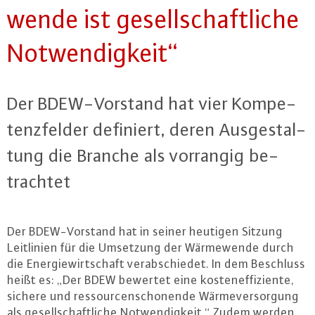
wen­de ist ge­sell­schaft­li­che
Not­wen­dig­keit“
Der BDEW-Vor­stand hat vier Kom­pe­
tenz­fel­der definiert, deren Aus­ge­stal­
tung die Branche als vorrangig be­
trach­tet
Der BDEW-Vor­stand hat in seiner heutigen Sitzung
Leit­li­ni­en für die Umsetzung der Wär­me­wen­de durch
die En­er­gie­wirt­schaft ver­ab­schie­det. In dem Beschluss
heißt es: „Der BDEW bewertet eine kos­ten­ef­fi­zi­en­te,
sichere und res­sour­cen­scho­nen­de Wär­me­ver­sor­gung
als ge­sell­schaft­li­che Not­wen­dig­keit.“ Zudem werden