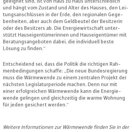
geeignet sind, ist von Haus zu Haus un­ter­schied­lich
und hängt vom Zustand und Alter des Hauses, den Lei­
tungs­an­schlüs­sen in der Erde, den re­gio­na­len Ge­ge­
ben­hei­ten, aber auch dem Geld­beu­tel der Be­sit­ze­rin
oder des Besitzers ab. Die En­er­gie­wirt­schaft un­ter­
stützt Haus­ei­gen­tü­me­rin­nen und Haus­ei­gen­tü­mer mit
Be­ra­tungs­an­ge­bo­ten dabei, die in­di­vi­du­ell beste
Lösung zu finden.“
Ent­schei­dend sei, dass die Politik die richtigen Rah­
men­be­din­gun­gen schaffe: „Die neue Bun­des­re­gie­rung
muss die Wär­me­wen­de zu einem zentralen Projekt der
nächsten Le­gis­la­tur­pe­ri­ode machen. Denn nur mit
einer er­folg­rei­chen Wär­me­wen­de kann die En­er­gie­
wen­de gelingen und gleich­zei­tig die warme Wohnung
für jeden gesichert werden.“
Weitere In­for­ma­tio­nen zur Wär­me­wen­de finden Sie in der