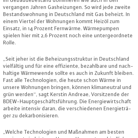
Im Ge­bäu­de­be­stand do­mi­nie­ren wie auch in den
vergangen Jahren Gas­hei­zun­gen. So wird jede zweite
Be­stands­woh­nung in Deutsch­land mit Gas beheizt. In
einem Viertel der Wohnungen kommt Heizöl zum
Einsatz, in 14 Prozent Fernwärme. Wär­me­pum­pen
spielen hier mit 2,6 Prozent noch eine un­ter­ge­ord­ne­te
Rolle.
„Seit jeher ist die Be­hei­zungs­struk­tur in Deutsch­land
viel­fäl­tig und für eine ef­fi­zi­en­te, be­zahl­ba­re und nach­
hal­ti­ge Wär­me­wen­de sollte es auch in Zukunft bleiben.
Fast alle Tech­no­lo­gi­en, die heute schon Wärme in
unsere Wohnungen bringen, können kli­ma­neu­tral und
grün werden“, sagt Kerstin Andreae, Vor­sit­zen­de der
BDEW-Haupt­ge­schäfts­füh­rung. Die En­er­gie­wirt­schaft
arbeite intensiv daran, die ver­schie­de­nen En­er­gie­trä­
ger zu dekar­bo­ni­sie­ren.
„Welche Tech­no­lo­gi­en und Maßnahmen am besten