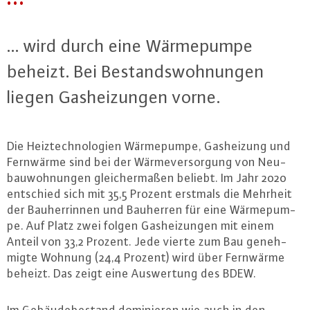
… wird durch eine Wär­me­pum­pe
beheizt. Bei Be­stands­woh­nun­gen
liegen Gas­hei­zun­gen vorne.
Die Heiz­tech­no­lo­gi­en Wär­me­pum­pe, Gas­hei­zung und
Fernwärme sind bei der Wär­me­ver­sor­gung von Neu­
bau­woh­nun­gen glei­cher­ma­ßen beliebt. Im Jahr 2020
entschied sich mit 35,5 Prozent erstmals die Mehrheit
der Bau­her­rin­nen und Bauherren für eine Wär­me­pum­
pe. Auf Platz zwei folgen Gas­hei­zun­gen mit einem
Anteil von 33,2 Prozent. Jede vierte zum Bau ge­neh­
mig­te Wohnung (24,4 Prozent) wird über Fernwärme
beheizt. Das zeigt eine Aus­wer­tung des BDEW.