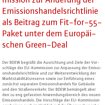
Emis­si­ons­han­dels­richt­li­nie
als Beitrag zum Fit-for-55-
Pa­ket unter dem Eu­ro­päi­
schen Green-Deal
Der BDEW begrüßt die Aus­rich­tung und Ziele der Vor­
schlä­ge der EU-Kom­mis­si­on zur Anpassung der Emis­si­
ons­han­dels­richt­li­nie und zur Wei­ter­ent­wick­lung der
Markt­sta­bi­li­täts­re­ser­ve sowie zur Ein­füh­rung eines
zunächst separaten Emis­si­ons­han­dels für Gebäude
und den Stra­ßen­ver­kehr. Der BDEW bemängelt aber
den zu eng gefassten An­wen­dungs­be­reich des neuen
Emis­si­ons­han­dels. Die Vor­schlä­ge der EU-Kom­mis­si­on