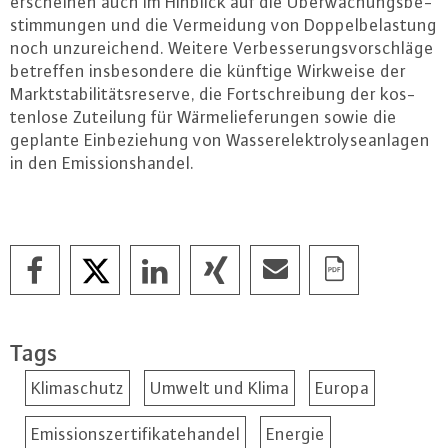
er­schei­nen auch im Hinblick auf die Über­wa­chungs­be­
stim­mun­gen und die Ver­mei­dung von Dop­pel­be­las­tung
noch un­zu­rei­chend. Weitere Ver­bes­se­rungs­vor­schlä­ge
betreffen ins­be­son­de­re die künftige Wirkweise der
Markt­sta­bi­li­täts­re­ser­ve, die Fort­schrei­bung der kos­
ten­lo­se Zuteilung für Wär­me­lie­fe­run­gen sowie die
geplante Ein­be­zie­hung von Was­ser­elek­tro­ly­se­an­la­gen
in den Emis­si­ons­han­del.
Tags
Klimaschutz
Umwelt und Klima
Europa
Emissionszertifikatehandel
Energie