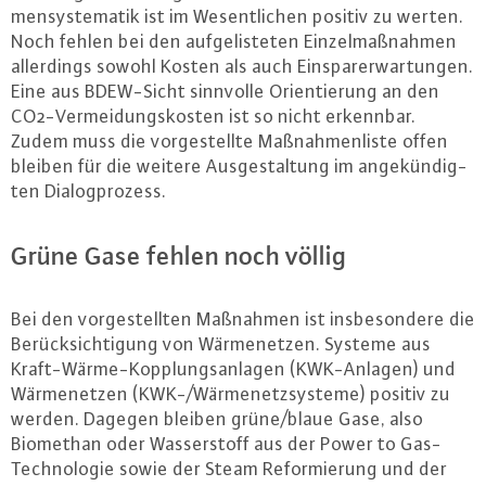
men­sys­te­ma­tik ist im We­sent­li­chen positiv zu werten.
Noch fehlen bei den auf­ge­lis­te­ten Ein­zel­maß­nah­men
al­ler­dings sowohl Kosten als auch Ein­spa­rer­war­tun­gen.
Eine aus BDEW-Sicht sinnvolle Ori­en­tie­rung an den
CO2-Ver­mei­dungs­kos­ten ist so nicht erkennbar.
Zudem muss die vor­ge­stell­te Maß­nah­men­lis­te offen
bleiben für die weitere Aus­ge­stal­tung im an­ge­kün­dig­
ten Dia­log­pro­zess.
Grüne Gase fehlen noch völlig
Bei den vor­ge­stell­ten Maßnahmen ist ins­be­son­de­re die
Be­rück­sich­ti­gung von Wär­me­net­zen. Systeme aus
Kraft-Wär­me-Kopp­lungs­an­la­gen (KWK-An­la­gen) und
Wär­me­net­zen (KWK-/Wär­me­netz­sys­te­me) positiv zu
werden. Dagegen bleiben grüne/blaue Gase, also
Biomethan oder Was­ser­stoff aus der Power to Gas-
Tech­no­lo­gie sowie der Steam Re­for­mie­rung und der