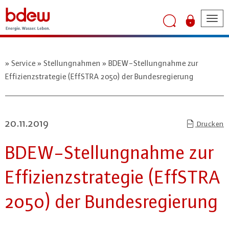
Tog
nav
Service
Stellungnahmen
BDEW-Stellungnahme zur
Effizienzstrategie (EffSTRA 2050) der Bundesregierung
20.11.2019
Drucken
BDEW-Stel­lung­nah­me zur
Ef­fi­zi­enz­stra­te­gie (EffSTRA
2050) der Bun­des­re­gie­rung