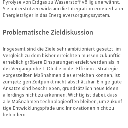
Pyrolyse von Erdgas zu Was­ser­stoff völlig unerwähnt.
Sie un­ter­stüt­zen wirksam die In­te­gra­ti­on er­neu­er­ba­rer
En­er­gie­trä­ger in das En­er­gie­ver­sor­gungs­sys­tem.
Pro­ble­ma­ti­sche Ziel­dis­kus­si­on
Insgesamt sind die Ziele sehr am­bi­tio­niert gesetzt, im
Vergleich zu dem bisher er­reich­ten müssen zukünftig
erheblich größere Ein­spa­run­gen erzielt werden als in
der Ver­gan­gen­heit. Ob die in der Ef­fi­zi­enz-Stra­te­gie
vor­ge­stell­ten Maßnahmen dies erreichen können, ist
zum jetzigen Zeitpunkt nicht ab­schätz­bar. Einige gute
Ansätze sind be­schrie­ben, grund­sätz­lich neue Ideen
al­ler­dings nicht zu erkennen. Wichtig ist dabei, dass
alle Maßnahmen tech­no­lo­gie­of­fen bleiben, um zu­künf­
ti­ge Ent­wick­lungs­pfa­de und In­no­va­tio­nen nicht zu
behindern.