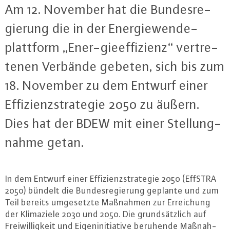
Am 12. November hat die Bun­des­re­
gie­rung die in der En­er­gie­wen­de­
platt­form „Ener-gie­ef­fi­zi­enz“ ver­tre­
te­nen Verbände gebeten, sich bis zum
18. November zu dem Entwurf einer
Ef­fi­zi­enz­stra­te­gie 2050 zu äußern.
Dies hat der BDEW mit einer Stel­lung­
nah­me getan.
In dem Entwurf einer Ef­fi­zi­enz­stra­te­gie 2050 (EffSTRA
2050) bündelt die Bun­des­re­gie­rung geplante und zum
Teil bereits um­ge­setz­te Maßnahmen zur Er­rei­chung
der Kli­ma­zie­le 2030 und 2050. Die grund­sätz­lich auf
Frei­wil­lig­keit und Ei­gen­in­itia­ti­ve beruhende Maß­nah­