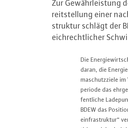
Zur Ge­währ­leis­tung der
reit­stel­lung einer na
struk­tur schlägt der 
eich­recht­li­cher Schwie
Die En­er­gie­wirt­
daran, die En­er­gi
ma­schutz­zie­le im 
pe­ri­ode das ehr­g
fent­li­che La­de­p
BDEW das Po­si­ti­
ein­fra­struk­tur“ v