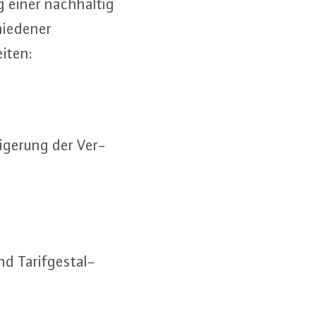
ung einer nach­hal­tig
ie­de­ner
i­ten:
ei­ge­rung der Ver­
 Ta­rif­ge­stal­