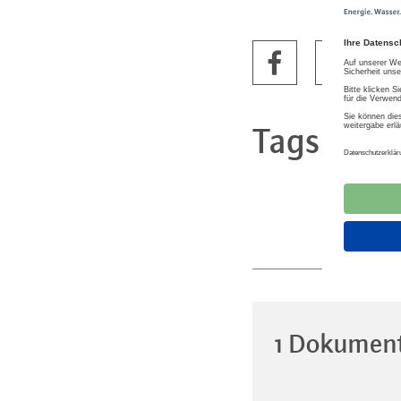
Tags
Mess
Ladei
Gese
1 Dokumen