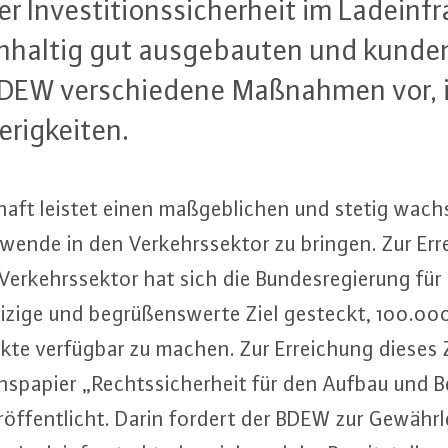
 In­ves­ti­ti­ons­si­cher­heit im Lad­ein­
ch­hal­tig gut aus­ge­bau­ten und kun­den
BDEW ver­schie­de­ne Maßnahmen vor, i
­rig­kei­ten.
schaft leistet einen maß­geb­li­chen und stetig wach
e­wen­de in den Ver­kehrs­sek­tor zu bringen. Zur Er­r
Ver­kehrs­sek­tor hat sich die Bun­des­re­gie­rung für 
ei­zi­ge und be­grü­ßens­wer­te Ziel gesteckt, 100.000
unk­te verfügbar zu machen. Zur Er­rei­chung dieses 
ons­pa­pier „Rechts­si­cher­heit für den Aufbau und 
er­öf­fent­licht. Darin fordert der BDEW zur Ge­währ­l