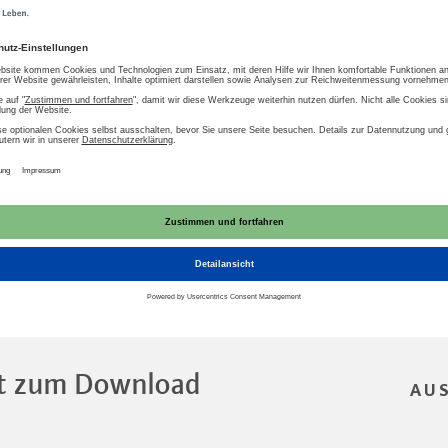
wesen
Energienetze und Regulierung
Mobili
nfrastruktur
Recht
Energie
Elektromobili
tze und Verordnungen
t zum Download
AU