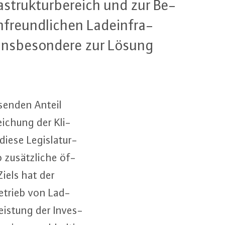
fra­struk­tur­be­reich und zur Be­
­freund­li­chen Lad­ein­fra­
ns­be­son­de­re zur Lösung
­sen­den Anteil
ei­chung der Kli­
diese Le­gis­la­tur­
 zu­sätz­li­che öf­
Ziels hat der
Betrieb von Lad­
eis­tung der In­ves­