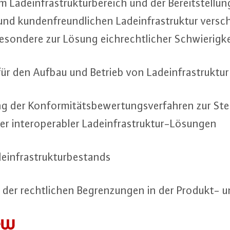
t im Lad­ein­fra­struk­tur­be­reich und der Be­reit­stel­l
nd kun­den­freund­li­chen Lad­ein­fra­struk­tur ver­sch
on­de­re zur Lösung eich­recht­li­cher Schwie­rig­ke
 für den Aufbau und Betrieb von Lad­ein­fra­struk­tur
ng der Kon­for­mi­täts­be­wer­tungs­ver­fah­ren zur St
r in­ter­ope­ra­bler Lad­ein­fra­struk­tur-Lö­sun­gen
in­fra­struk­tur­be­stands
der recht­li­chen Be­gren­zun­gen in der Produkt- und
uf das Not­wen­di­ge