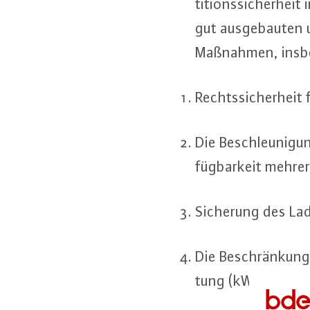
ti­ti­ons­si­cher­hei
gut aus­ge­bau­ten u
Maßnahmen, ins­be­s
Rechts­si­cher­heit
Die Be­schleu­ni­gu
füg­bar­keit mehrere
Sicherung des Lad­e
Die Be­schrän­kung 
tung (kWh, Zeit) a