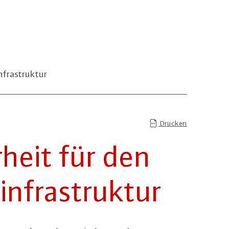
nfrastruktur
Drucken
er­heit für den
­fra­struk­tur