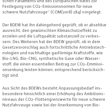
schen Par­la­ments und des Eu­ro­päi­schen Rates zur
Fest­le­gung von CO2-Emis­si­ons­nor­men für neue
schwere Nutz­fahr­zeu­ge“ (COM(2018) 284) vorgelegt.
Der BDEW hat ihn da­hin­ge­hend geprüft, ob er absehbar
ausreicht, den ge­wünsch­ten Kli­ma­schutz­ef­fekt zu
erzielen und die Luft­qua­li­tät sub­stan­zi­ell zu ver­bes­
sern. Des Weiteren hat der BDEW geprüft, ob in dem
Ge­set­zes­vor­schlag auch fort­schritt­li­che An­triebs­tech­
no­lo­gi­en und nach­hal­ti­ge gas­för­mi­ge Kraft­stof­fe, wie
Bio-LNG, Bio-CNG, syn­the­ti­sche Gase oder Was­ser­
stoff, die einen es­sen­ti­el­len Beitrag zur CO2-Em­mis­si­
ons­en­kung leisten können, ent­spre­chend be­rück­sich­
tigt sind.
Aus Sicht des BDEWs besteht An­pas­sungs­be­darf ins­
be­son­de­re hin­sicht­lich einer Erhöhung des Am­bi­ti­ons­
ni­veaus der CO2-Flot­ten­grenz­wer­te für neue schwere
Nutz­fahr­zeu­ge sowie bei der An­er­ken­nung von Bio-