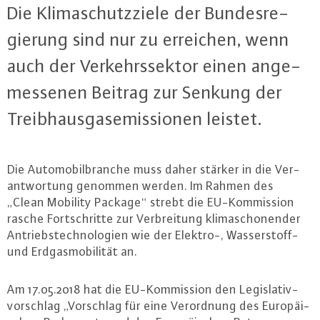
Die Kli­ma­schutz­zie­le der Bun­des­re­
gie­rung sind nur zu erreichen, wenn
auch der Ver­kehrs­sek­tor einen an­ge­
mes­se­nen Beitrag zur Senkung der
Treib­haus­gas­emis­sio­nen leistet.
Die Au­to­mo­bil­bran­che muss daher stärker in die Ver­
ant­wor­tung genommen werden. Im Rahmen des
„Clean Mobility Package“ strebt die EU-Kom­mis­si­on
rasche Fort­schrit­te zur Ver­brei­tung kli­ma­scho­nen­der
An­triebs­tech­no­lo­gi­en wie der Elektro-, Was­ser­stoff-
und Erd­gas­mo­bi­li­tät an.
Am 17.05.2018 hat die EU-Kom­mis­si­on den Le­gis­la­tiv­
vor­schlag „Vorschlag für eine Ver­ord­nung des Eu­ro­päi­