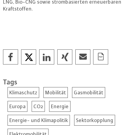
LNG, Bio-CNG sowie strom­ba­sier­ten er­neu­er­ba­ren
Kraft­stof­fen.
Tags
Klimaschutz
Mobilität
Gasmobilität
Europa
CO2
Energie
Energie- und Klimapolitik
Sektorkopplung
Elektromobilität