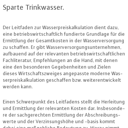
Sparte Trink­was­ser.
Der Leitfaden zur Was­ser­preis­kal­ku­la­ti­on dient dazu,
eine be­triebs­wirt­schaft­lich fundierte Grundlage für die
Er­mitt­lung der Ge­samt­kos­ten in der Was­ser­ver­sor­gung
zu schaffen. Er gibt Was­ser­ver­sor­gungs­un­ter­neh­men,
aufbauend auf der re­le­van­ten be­triebs­wirt­schaft­li­chen
Fach­li­te­ra­tur, Emp­feh­lun­gen an die Hand, mit denen
eine den be­son­de­ren Ge­ge­ben­hei­ten und Zielen
dieses Wirt­schafts­zwei­ges an­ge­pass­te moderne Was­
ser­preis­kal­ku­la­ti­on ge­schaf­fen bzw. wei­ter­ent­wi­ckelt
werden kann.
Einen Schwer­punkt des Leit­fa­dens stellt die Her­lei­tung
und Er­mitt­lung der re­le­van­ten Kosten dar. Ins­be­son­de­
re der sach­ge­rech­ten Er­mitt­lung der Ab­schrei­bungs­
wer­te und der Ver­zin­sungs­hö­he und -basis kommt