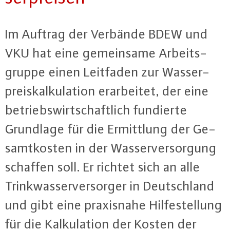
Im Auftrag der Verbände BDEW und
VKU hat eine ge­mein­sa­me Ar­beits­
grup­pe einen Leitfaden zur Was­ser­
preis­kal­ku­la­ti­on er­ar­bei­tet, der eine
be­triebs­wirt­schaft­lich fundierte
Grundlage für die Er­mitt­lung der Ge­
samt­kos­ten in der Was­ser­ver­sor­gung
schaffen soll. Er richtet sich an alle
Trink­was­ser­ver­sor­ger in Deutsch­land
und gibt eine pra­xis­na­he Hil­fe­stel­lung
für die Kal­ku­la­ti­on der Kosten der