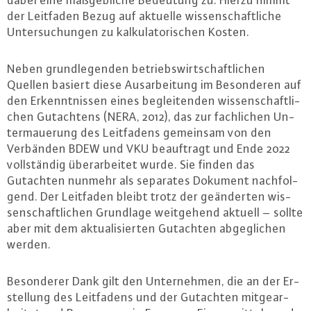
dabei eine maß­geb­li­che Bedeutung zu. Hierzu nimmt
der Leitfaden Bezug auf aktuelle wis­sen­schaft­li­che
Un­ter­su­chun­gen zu kal­ku­la­to­ri­schen Kosten.
Neben grund­le­gen­den be­triebs­wirt­schaft­li­chen
Quellen basiert diese Aus­ar­bei­tung im Be­son­de­ren auf
den Er­kennt­nis­sen eines be­glei­ten­den wis­sen­schaft­li­
chen Gut­ach­tens (NERA, 2012), das zur fach­li­chen Un­
ter­maue­rung des Leit­fa­dens gemeinsam von den
Verbänden BDEW und VKU be­auf­tragt und Ende 2022
voll­stän­dig über­ar­bei­tet wurde. Sie finden das
Gutachten nunmehr als separates Dokument nach­fol­
gend. Der Leitfaden bleibt trotz der ge­än­der­ten wis­
sen­schaft­li­chen Grundlage weit­ge­hend aktuell – sollte
aber mit dem ak­tua­li­sier­ten Gutachten ab­ge­gli­chen
werden.
Be­son­de­rer Dank gilt den Un­ter­neh­men, die an der Er­
stel­lung des Leit­fa­dens und der Gutachten mit­ge­ar­