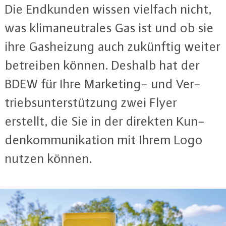
Die Endkunden wissen vielfach nicht,
was kli­ma­neu­tra­les Gas ist und ob sie
ihre Gas­hei­zung auch zukünftig weiter
betreiben können. Deshalb hat der
BDEW für Ihre Mar­ke­ting- und Ver­
triebs­un­ter­stüt­zung zwei Flyer
erstellt, die Sie in der direkten Kun­
den­kom­mu­ni­ka­ti­on mit Ihrem Logo
nutzen können.