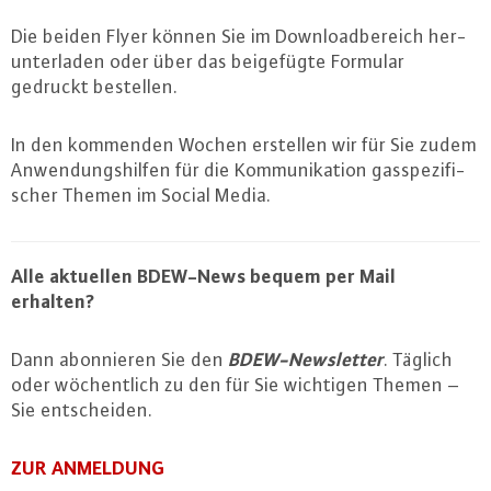
Die beiden Flyer können Sie im Down­load­be­reich her­
un­ter­la­den oder über das bei­ge­füg­te Formular
gedruckt bestellen.
In den kommenden Wochen erstellen wir für Sie zudem
An­wen­dungs­hil­fen für die Kom­mu­ni­ka­ti­on gas­spe­zi­fi­
scher Themen im Social Media.
Alle aktuellen BDEW-News bequem per Mail
erhalten?
BDEW-News­let­ter
Dann abon­nie­ren Sie den
. Täglich
oder wö­chent­lich zu den für Sie wichtigen Themen –
Sie ent­schei­den.
ZUR ANMELDUNG