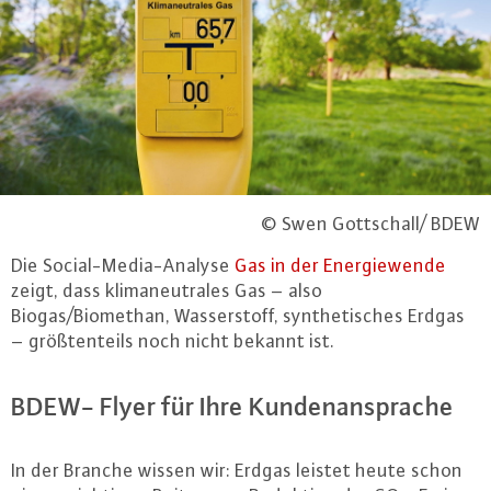
© Swen Gottschall/ BDEW
Die So­ci­al-Me­dia-Ana­ly­se
Gas in der En­er­gie­wen­de
zeigt, dass kli­ma­neu­tra­les Gas – also
Biogas/Biomethan, Was­ser­stoff, syn­the­ti­sches Erdgas
– größ­ten­teils noch nicht bekannt ist.
BDEW- Flyer für Ihre Kun­den­an­spra­che
In der Branche wissen wir: Erdgas leistet heute schon