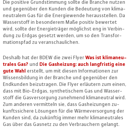
Die positive Grund­stim­mung sollte die Branche nutzen
und gegenüber den Kunden die Bedeutung von kli­ma­
neu­tra­lem Gas für die En­er­gie­wen­de her­aus­stel­len. Da
Was­ser­stoff in be­son­de­rem Maße positiv bewertet
wird, sollte der En­er­gie­trä­ger möglichst eng in Ver­bin­
dung zu Erdgas gesetzt werden, um so den Trans­for­
ma­ti­ons­pfad zu ver­an­schau­li­chen.
Was ist kli­ma­neu­
Deshalb hat der BDEW die zwei Flyer
tra­les Gas?
Die Gas­hei­zung: auch lang­fris­tig eine
und
gute Wahl
erstellt, um mit diesen In­for­ma­tio­nen zur
Wis­sens­bil­dung in der Branche und gegenüber den
Endkunden bei­zu­tra­gen. Die Flyer erläutern zum einen,
dass mit Bio-Erd­gas, syn­the­ti­schem Gas und Was­ser­
stoff die Gas­ver­sor­gung zunehmend kli­ma­neu­tral wird.
Zum anderen ver­mit­teln sie, dass Gas­hei­zun­gen zu­
kunfts­si­che­re Lösungen für die Wär­me­ver­sor­gung der
Kunden sind, da zukünftig immer mehr kli­ma­neu­tra­les
Gas über das Gasnetz zu den Ver­brau­chern gelangt.