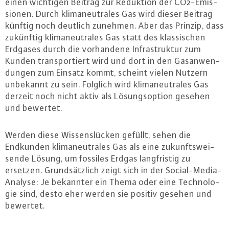
einen wichtigen Beitrag zur Reduktion der CO2-Emis­
sio­nen. Durch kli­ma­neu­tra­les Gas wird dieser Beitrag
künftig noch deutlich zunehmen. Aber das Prinzip, dass
zukünftig kli­ma­neu­tra­les Gas statt des klas­si­schen
Erdgases durch die vor­han­de­ne In­fra­struk­tur zum
Kunden trans­por­tiert wird und dort in den Gas­an­wen­
dun­gen zum Einsatz kommt, scheint vielen Nutzern
unbekannt zu sein. Folglich wird kli­ma­neu­tra­les Gas
derzeit noch nicht aktiv als Lö­sungs­op­ti­on gesehen
und bewertet.
Werden diese Wis­sens­lü­cken gefüllt, sehen die
Endkunden kli­ma­neu­tra­les Gas als eine zu­kunfts­wei­
sen­de Lösung, um fossiles Erdgas lang­fris­tig zu
ersetzen. Grund­sätz­lich zeigt sich in der So­ci­al-Me­dia-
Ana­ly­se: Je bekannter ein Thema oder eine Tech­no­lo­
gie sind, desto eher werden sie positiv gesehen und
bewertet.