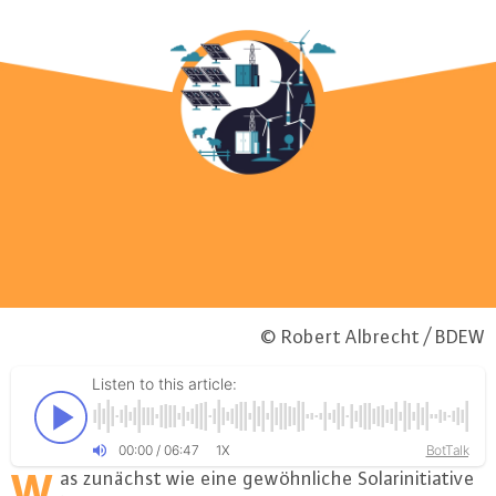
© Robert Albrecht / BDEW
Listen to this article:
00
:
00
/
06
:
47
BotTalk
1X
W
as zunächst wie eine ge­wöhn­li­che So­lar­in­itia­ti­ve