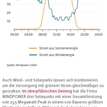
Auch Wind- und So­lar­parks lassen sich kom­bi­nie­ren,
um die Ver­sor­gung mit grünem Strom gleich­mä­ßi­ger zu
gestalten.
Im ober­pfäl­zi­schen Deining
hat die Firma
WINDPOWER drei So­lar­parks mit einer Ge­samt­leis­tung
von 23,5 Megawatt Peak in einem von Bayerns größten