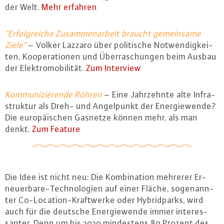
der Welt.
Mehr erfahren
"Er­folg­rei­che Zu­sam­men­ar­beit braucht ge­mein­sa­me
Ziele"
– Volker Lazzaro über po­li­ti­sche Not­wen­dig­kei­
ten, Ko­ope­ra­tio­nen und Über­ra­schun­gen beim Ausbau
der Elek­tro­mo­bi­li­tät.
Zum Interview
Kom­mu­ni­zie­ren­de Röhren
– Eine Jahr­zehn­te alte In­fra­
struk­tur als Dreh- und An­gel­punkt der En­er­gie­wen­de?
Die eu­ro­päi­schen Gasnetze können mehr, als man
denkt.
Zum Feature
Die Idee ist nicht neu: Die Kom­bi­na­ti­on mehrerer Er­
neu­er­ba­re-Tech­no­lo­gi­en auf einer Fläche, so­ge­nann­
ter Co-Lo­ca­ti­on-Kraft­wer­ke oder Hy­brid­parks, wird
auch für die deutsche En­er­gie­wen­de immer in­ter­es­
san­ter. Denn um bis 2030 min­des­tens 80 Prozent des