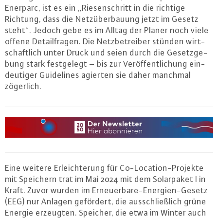
Enerparc, ist es ein „Rie­sen­schritt in die richtige
Richtung, dass die Netz­über­bau­ung jetzt im Gesetz
steht“. Jedoch gebe es im Alltag der Planer noch viele
offene De­tail­fra­gen. Die Netz­be­trei­ber stünden wirt­
schaft­lich unter Druck und seien durch die Ge­setz­ge­
bung stark fest­ge­legt – bis zur Ver­öf­fent­li­chung ein­
deu­ti­ger Gui­de­li­nes agierten sie daher manchmal
zögerlich.
Eine weitere Er­leich­te­rung für Co-Lo­ca­ti­on-Pro­jek­te
mit Speichern trat im Mai 2024 mit dem So­lar­pa­ket I in
Kraft. Zuvor wurden im Er­neu­er­ba­re-En­er­gi­en-Ge­setz
(EEG) nur Anlagen gefördert, die aus­schließ­lich grüne
Energie erzeugten. Speicher, die etwa im Winter auch