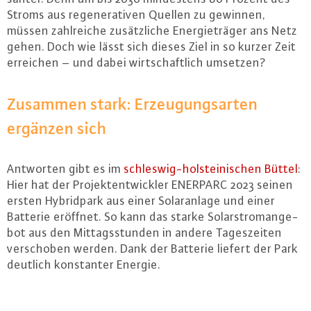
Stroms aus re­ge­ne­ra­ti­ven Quellen zu gewinnen,
müssen zahl­rei­che zu­sätz­li­che En­er­gie­trä­ger ans Netz
gehen. Doch wie lässt sich dieses Ziel in so kurzer Zeit
erreichen – und dabei wirt­schaft­lich umsetzen?
Zusammen stark: Er­zeu­gungs­ar­ten
ergänzen sich
Antworten gibt es im
schles­wig-hol­stei­ni­schen Büttel
:
Hier hat der Pro­jekt­ent­wick­ler ENERPARC 2023 seinen
ersten Hy­brid­park aus einer So­lar­an­la­ge und einer
Batterie eröffnet. So kann das starke So­lar­strom­an­ge­
bot aus den Mit­tags­stun­den in andere Ta­ges­zei­ten
ver­scho­ben werden. Dank der Batterie liefert der Park
deutlich kon­stan­ter Energie.