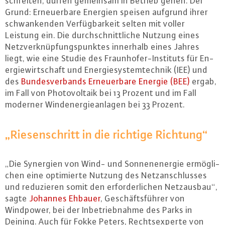
schrei­ten, dürfen gemeinsam in Betrieb gehen. Der
Grund: Er­neu­er­ba­re Energien speisen aufgrund ihrer
schwan­ken­den Ver­füg­bar­keit selten mit voller
Leistung ein. Die durch­schnitt­li­che Nutzung eines
Netz­ver­knüp­fungs­punk­tes innerhalb eines Jahres
liegt, wie eine Studie des Fraun­ho­fer-In­sti­tuts für En­
er­gie­wirt­schaft und En­er­gie­sys­tem­tech­nik (IEE) und
des
Bun­des­ver­bands Er­neu­er­ba­re Energie (BEE)
ergab,
im Fall von Pho­to­vol­ta­ik bei 13 Prozent und im Fall
moderner Wind­ener­gie­an­la­gen bei 33 Prozent.
„Rie­sen­schritt in die richtige Richtung“
„Die Synergien von Wind- und Son­nen­en­er­gie er­mög­li­
chen eine op­ti­mier­te Nutzung des Netz­an­schlus­ses
und re­du­zie­ren somit den er­for­der­li­chen Netz­aus­bau“,
sagte
Johannes Ehbauer
, Ge­schäfts­füh­rer von
Windpower, bei der In­be­trieb­nah­me des Parks in
Deining. Auch für Fokke Peters, Rechts­ex­per­te von