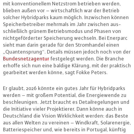
mit kon­ven­tio­nel­lem Netzstrom betrieben werden,
blieben außen vor – wirt­schaft­lich war der Betrieb
solcher Hy­brid­parks kaum möglich. In­zwi­schen können
Spei­cher­be­trei­ber mehrmals im Jahr zwischen aus­
schließ­lich grünem Be­triebs­mo­dus und Phasen von
nicht­ge­för­der­ter Spei­che­rung wechseln. Bei Enerparc
sieht man darin gerade für den Strom­han­del einen
„Quan­ten­sprung“. Details müssen jedoch noch von der
Bun­des­netz­agen­tur
fest­ge­legt werden. Die Branche
erhoffe sich nun eine baldige Klärung, mit der praktisch
ge­ar­bei­tet werden könne, sagt Fokke Peters.
Er glaubt, 2026 könnte ein gutes Jahr für Hy­brid­parks
werden – mit großem Potential, die En­er­gie­wen­de zu
be­schleu­ni­gen. Jetzt braucht es De­tail­re­ge­lun­gen und
die In­itia­ti­ve vieler Pro­jek­tie­rer. Dann könne auch in
Deutsch­land die Vision Wirk­lich­keit werden: das Beste
aus allen Welten zu vereinen – Windkraft, So­lar­ener­gie,
Bat­te­rie­spei­cher und, wie bereits in Portugal, künftig