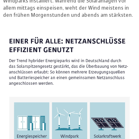
Windparks in­stal­liert. Während die So­lar­an­la­gen vor
allem mittags ein­spei­sen, weht der Wind meistens in
den frühen Mor­gen­stun­den und abends am stärksten.