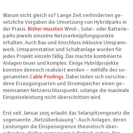
Warum nicht gleich so? Lange Zeit ver­hin­der­ten ge­
setz­li­che Vorgaben die Umsetzung von Hy­brid­parks in
der Praxis.
Bisher mussten
Wind-, Solar- oder Bat­te­rie­
parks jeweils einzelne Netz­ver­knüp­fungs­punk­te
erhalten. Auch Bau und Anschluss inklusive Um­spann­
werk, Um­spann­sta­ti­on und Schalt­an­la­ge wurden für
jedes Projekt einzeln fällig. Das machte kom­bi­nier­te
Anlagen teuer und komplex. Einige Hy­brid­pro­jek­te
konnten dennoch rea­li­siert werden – mithilfe des so­
ge­nann­ten
Cable Poolings
. Dabei teilen sich ver­schie­
de­ne Er­zeu­gungs­ar­ten und Strom­spei­cher einen ge­
mein­sa­men Netz­an­schluss­punkt, solange die maximale
Ein­spei­se­leis­tung nicht über­schrit­ten wird.
Erst seit Januar 2025 erlaubt das So­lar­spit­zen­ge­setz die
so­ge­nann­te „Netz­über­bau­ung“: Auch Anlagen, deren
Leis­tun­gen die Ein­spei­se­gren­ze theo­re­tisch über­