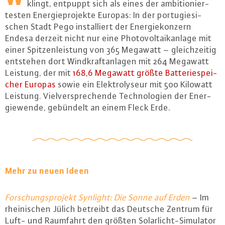
klingt, entpuppt sich als eines der am­bi­tio­nier­
tes­ten En­er­gie­pro­jek­te Europas: In der por­tu­gie­si­
schen Stadt Pego in­stal­liert der En­er­gie­kon­zern
Endesa derzeit nicht nur eine Pho­to­vol­ta­ik­an­la­ge mit
einer Spit­zen­leis­tung von 365 Megawatt – gleich­zei­tig
entstehen dort Wind­kraft­an­la­gen mit 264 Megawatt
Leistung, der mit
168,6 Megawatt größte Bat­te­rie­spei­
cher Europas
sowie ein Elek­tro­ly­seur mit 500 Kilowatt
Leistung. Viel­ver­spre­chen­de Tech­no­lo­gi­en der En­er­
gie­wen­de, gebündelt an einem Fleck Erde.
Mehr zu neuen Ideen
For­schungs­pro­jekt Synlight: Die Sonne auf Erden
– Im
rhei­ni­schen Jülich betreibt das Deutsche Zentrum für
Luft- und Raumfahrt den größten So­lar­licht-Si­mu­la­tor