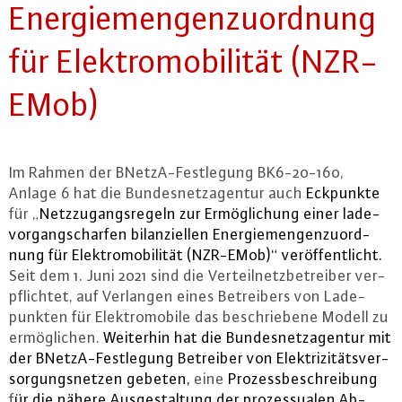
En­er­gie­men­gen­zu­ord­nung
für Elek­tro­mo­bi­li­tät (NZR-
EMob)
Im Rahmen der BNetzA-Fest­le­gung BK6-20-160,
Anlage 6 hat die Bun­des­netz­agen­tur auch
Eckpunkte
für „
Netz­zu­gangs­re­geln zur Er­mög­li­chung einer la­de­
vor­gang­s­char­fen bi­lan­zi­el­len En­er­gie­men­gen­zu­ord­
nung für Elek­tro­mo­bi­li­tät (NZR-EMob)“ ver­öf­fent­licht.
Seit dem 1. Juni 2021 sind die Ver­teil­netz­be­trei­ber ver­
pflich­tet, auf Verlangen eines Be­trei­bers von La­de­
punk­ten für Elek­tro­mo­bi­le das be­schrie­be­ne Modell zu
er­mög­li­chen.
Weiterhin hat die Bun­des­netz­agen­tur mit
der BNetzA-Fest­le­gung Betreiber von Elek­tri­zi­täts­ver­
sor­gungs­net­zen gebeten,
eine
Pro­zess­be­schrei­bung
f
ür die nähere Aus­ge­stal­tung der pro­zes­sua­len Ab­