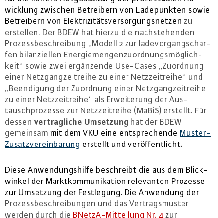
wick­lung zwischen Be­trei­bern von La­de­punk­ten sowie
Be­trei­bern von Elek­tri­zi­täts­ver­sor­gungs­net­zen
zu
erstellen. Der BDEW hat hierzu die nach­ste­hen­den
Pro­zess­be­schrei­bung „Modell 2 zur la­de­vor­gang­s­char­
fen bi­lan­zi­el­len En­er­gie­men­gen­zu­ord­nungs­mög­lich­
keit“ sowie zwei er­gän­zen­de Use-Cases „Zuordnung
einer Netz­gang­zeit­rei­he zu einer Netz­zeit­rei­he“ und
„Be­en­di­gung der Zuordnung einer Netz­gang­zeit­rei­he
zu einer Netz­zeit­rei­he“ als Er­wei­te­rung der Aus­
tausch­pro­zes­se zur Netz­zeit­rei­he (MaBiS) erstellt. Für
ver­trag­li­che Umsetzung
dessen
hat der BDEW
gemeinsam
mit dem VKU eine ent­spre­chen­de
Mus­ter-
Zu­satz­ver­ein­ba­rung
erstellt und ver­öf­fent­licht.
Diese An­wen­dungs­hil­fe be­schreibt die aus dem Blick­
win­kel der Markt­kom­mu­ni­ka­ti­on re­le­van­ten Prozesse
zur Umsetzung der Fest­le­gung.
Die Anwendung der
Pro­zess­be­schrei­bun­gen und das Ver­trags­mus­ter
werden durch die
BNetzA-Mit­tei­lung Nr. 4
zur