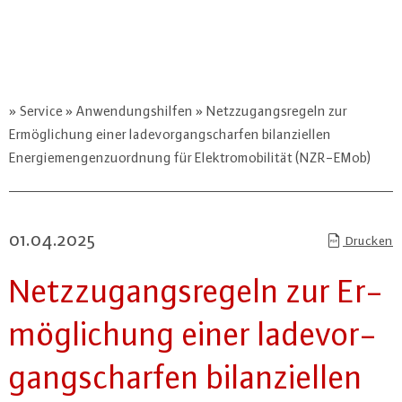
Service
Anwendungshilfen
Netzzugangsregeln zur
Ermöglichung einer ladevorgangscharfen bilanziellen
Energiemengenzuordnung für Elektromobilität (NZR-EMob)
01.04.2025
Drucken
Netz­zu­gangs­re­geln zur Er­
mög­li­chung einer la­de­vor­
gang­s­char­fen bi­lan­zi­el­len