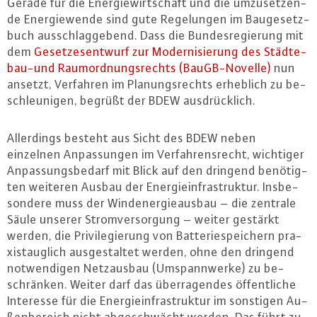
Gerade für die En­er­gie­wirt­schaft und die um­zu­set­zen­
de En­er­gie­wen­de sind gute Re­ge­lun­gen im Bau­ge­setz­
buch aus­schlag­ge­bend. Dass die Bun­des­re­gie­rung mit
dem
Ge­set­zes­ent­wurf zur Mo­der­ni­sie­rung des Städ­te­
bau-und Raum­ord­nungs­rechts (Bau­GB-No­vel­le)
nun
ansetzt, Verfahren im Pla­nungs­rechts erheblich zu be­
schleu­ni­gen, begrüßt der BDEW aus­drück­lich.
Al­ler­dings besteht aus Sicht des BDEW neben
einzelnen An­pas­sun­gen im Ver­fah­rens­recht, wichtiger
An­pas­sungs­be­darf mit Blick auf den dringend be­nö­tig­
ten weiteren Ausbau der En­er­gie­in­fra­struk­tur. Ins­be­
son­de­re muss der Wind­ener­gie­aus­bau – die zentrale
Säule unserer Strom­ver­sor­gung – weiter gestärkt
werden, die Pri­vi­le­gie­rung von Bat­te­rie­spei­chern pra­
xis­taug­lich aus­ge­stal­tet werden, ohne den dringend
not­wen­di­gen Netz­aus­bau (Um­spann­wer­ke) zu be­
schrän­ken. Weiter darf das über­ra­gen­des öf­fent­li­che
Interesse für die En­er­gie­in­fra­struk­tur im sonstigen Au­