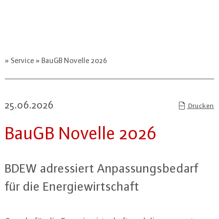
Service
BauGB Novelle 2026
25.06.2026
Drucken
BauGB Novelle 2026
BDEW adres­siert An­pas­sungs­be­darf
für die En­er­gie­wirt­schaft