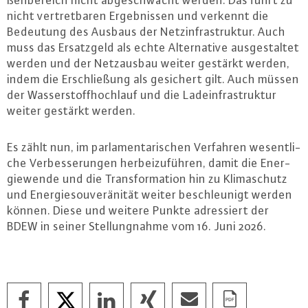
ßen­be­reich nicht ab­ge­schwächt werden. Das führt zu
nicht ver­tret­ba­ren Er­geb­nis­sen und verkennt die
Bedeutung des Ausbaus der Netz­in­fra­struk­tur. Auch
muss das Er­satz­geld als echte Al­ter­na­ti­ve aus­ge­stal­tet
werden und der Netz­aus­bau weiter gestärkt werden,
indem die Er­schlie­ßung als gesichert gilt. Auch müssen
der Was­ser­stoff­hoch­lauf und die Lad­ein­fra­struk­tur
weiter gestärkt werden.
Es zählt nun, im par­la­men­ta­ri­schen Verfahren we­sent­li­
che Ver­bes­se­run­gen her­bei­zu­füh­ren, damit die En­er­
gie­wen­de und die Trans­for­ma­ti­on hin zu Kli­ma­schutz
und En­er­gie­sou­ve­rä­ni­tät weiter be­schleu­nigt werden
können. Diese und weitere Punkte adres­siert der
BDEW in seiner Stel­lung­nah­me vom 16. Juni 2026.