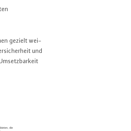
­ten
­men gezielt wei­
r­si­cher­heit und
Um­setz­bar­keit