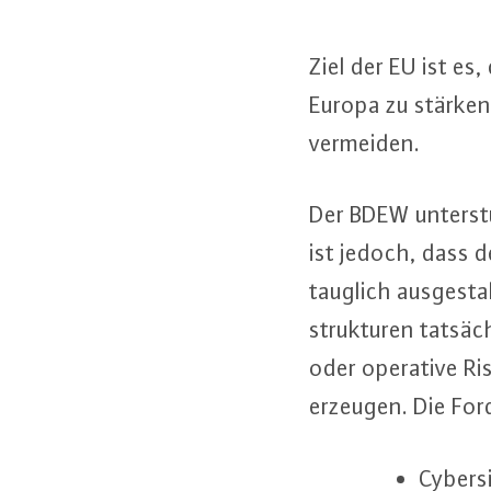
Ziel der EU ist es, d
Europa zu stärken 
vermeiden.
Der BDEW un­ter­stü
ist jedoch, dass de
taug­lich aus­ge­st
struk­tu­ren tat­säc
oder operative Ris
erzeugen. Die For­
Cy­ber­