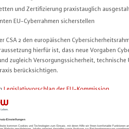
ket­ten und Zer­ti­fi­zie­rung pra­xis­taug­lich aus­ge­stal
n­ten EU-Cy­ber­rah­men si­cher­stel­len
 CSA 2 den eu­ro­päi­schen Cy­ber­si­cher­heits­rah
or­aus­set­zung hierfür ist, dass neue Vorgaben Cy­be
nd zugleich Ver­sor­gungs­si­cher­heit, tech­ni­sche 
raxis be­rück­sich­ti­gen.
en
Le­gis­la­tiv­vor­schlag der EU-Kom­mis­si­on
.