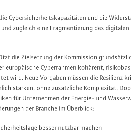
ie Cy­ber­si­cher­heits­ka­pa­zi­tä­ten und die Wi­der­st
und zugleich eine Frag­men­tie­rung des digitalen 
tzt die Ziel­set­zung der Kom­mis­si­on grund­sätz­li
r eu­ro­päi­sche Cy­ber­rah­men kohärent, ri­si­ko­ba­
al­tet wird. Neue Vorgaben müssen die Resilienz kri­t
h­lich stärken, ohne zu­sätz­li­che Kom­ple­xi­tät, Dop­p
iken für Un­ter­neh­men der Energie- und Was­ser­w
de­run­gen der Branche im Überblick:
si­cher­heits­la­ge besser nutzbar machen