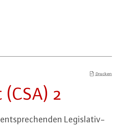
Drucken
t (CSA) 2
nt­spre­chen­den Le­gis­la­tiv­