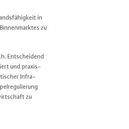
ands­fä­hig­keit in
Bin­nen­mark­tes zu
ch. Ent­schei­dend
siert und pra­xis­
i­scher In­fra­
el­re­gu­lie­rung
irt­schaft zu