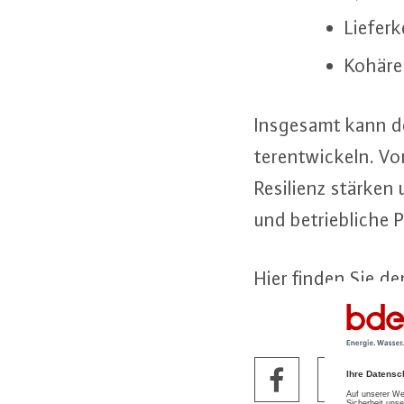
Lie­fer­
Ko­hä­re
Insgesamt kann der
ter­ent­wi­ckeln. V
Resilienz stärken u
und be­trieb­li­che P
Hier finden Sie d