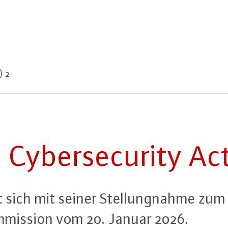
) 2
­ber­se­cu­ri­ty Ac
t sich mit seiner Stel­lung­nah­me zum e
­mis­si­on vom 20. Januar 2026.