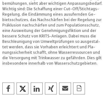
be­mü­hun­gen, sieht aber wichtigen An­pas­sungs­be­darf.
Wichtig sind: Die Schaffung einer Cut-Off/Stich­tags-
Re­ge­lung, die Ein­däm­mung eines aus­ufern­den Ge­
biets­schut­zes, das Nach­schär­fen bei der Regelung zur
Präk­lu­si­on nach­schär­fen und zum Po­pu­la­ti­ons­schutz,
eine Aus­wei­tung der Ge­neh­mi­gungs­fik­ti­on und der
bessere Schutz von KRITS-An­la­gen. Dabei muss die
Be­schleu­ni­gung von Um­welt­prü­fun­gen so aus­ge­stal­
tet werden, dass sie Vorhaben er­leich­tert und Pla­
nungs­si­cher­heit schafft, ohne Was­ser­res­sour­cen und
die Ver­sor­gung mit Trink­was­ser zu gefährden. Dies gilt
ins­be­son­de­re innerhalb von Was­ser­schutz­ge­bie­ten.