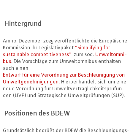
Hin­ter­grund
Am 10. Dezember 2025 ver­öf­fent­lich­te die Eu­ro­päi­sche
Kom­mis­si­on ihr Le­gis­la­tiv­pa­ket
“Sim­pli­fy­ing for
sustainable com­pe­ti­tiven­ess”
zum sog.
Um­weltom­ni­
bus
. Die Vor­schlä­ge zum Um­weltom­ni­bus enthalten
auch einen
Entwurf für eine Ver­ord­nung zur Be­schleu­ni­gung von
Um­welt­ge­neh­mi­gun­gen.
Hierbei handelt sich um eine
neue Ver­ord­nung für Um­welt­ver­träg­lich­keits­prü­fun­
gen (UVP) und Stra­te­gi­sche Um­welt­prü­fun­gen (SUP).
Po­si­tio­nen des BDEW
Grund­sätz­lich begrüßt der BDEW die Be­schleu­ni­gungs­