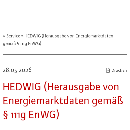
Service
HEDWIG (Herausgabe von Energiemarktdaten
gemäß § 111g EnWG)
28.05.2026
Drucken
HEDWIG (Her­aus­ga­be von
En­er­gie­markt­da­ten gemäß
§ 111g EnWG)