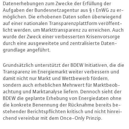
Da­ten­er­he­bun­gen zum Zwecke der Erfüllung der
Aufgaben der Bun­des­netz­agen­tur aus § 1 EnWG zu er­
mög­li­chen. Die erhobenen Daten sollen über­wie­gend
auf einer na­tio­na­len Trans­pa­renz­platt­form ver­öf­fent­
licht werden, um Markt­trans­pa­renz zu erreichen. Auch
wurde der Zweck einer ver­bes­ser­ten Kri­sen­vor­sor­ge
durch eine aus­ge­wei­te­te und zen­tra­li­sier­te Da­ten­
grund­la­ge angeführt.
Grund­sätz­lich un­ter­stützt der BDEW In­itia­ti­ven, die die
Trans­pa­renz im En­er­gie­markt weiter ver­bes­sern und
damit nicht nur Markt und Wett­be­werb fördern,
sondern auch er­heb­li­chen Mehrwert für Markt­be­ob­
ach­tung und Markt­ana­ly­se liefern. Dennoch sieht der
BDEW die geplante Erhebung von En­er­gie­da­ten ohne
die konkrete Benennung der Rücknahme bereits be­
ste­hen­der Be­richts­pflich­ten kritisch und nicht hin­rei­
chend vereinbar mit dem Once-Only Prinzip.