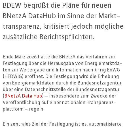
BDEW begrüßt die Pläne für neuen
BNetzA DataHub im Sinne der Markt­
trans­pa­renz, kri­ti­siert jedoch mögliche
zu­sätz­li­che Be­richts­pflich­ten.
Ende März 2026 hatte die BNetzA das Verfahren zur
Fest­le­gung über die Her­aus­ga­be von En­er­gie­markt­da­
ten zur Wei­ter­ga­be und In­for­ma­ti­on nach § 111g EnWG
(HEDWIG) eröffnet. Die Fest­le­gung wird die Erhebung
von En­er­gie­markt­da­ten durch die Bun­des­netz­agen­tur
über eine Da­ten­schnitt­stel­le der Bun­des­netz­agen­tur
(
BNetzA Data Hub
) – ins­be­son­de­re zum Zwecke der
Ver­öf­fent­li­chung auf einer na­tio­na­len Trans­pa­renz­
platt­form – regeln.
Ein zentrales Ziel der Fest­le­gung ist es, au­to­ma­ti­sier­te