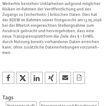
Weiterhin bestehen Un­klar­hei­ten aufgrund möglicher
Risiken im Rahmen der Ver­öf­fent­li­chung und des
Zugangs zu (si­cher­heits-) kri­ti­schen Daten. Dies hat
der BDEW im Rahmen seiner frist­ge­recht am 13.05.2026
bei der BNetzA ein­ge­reich­ten Stel­lung­nah­me zum
Ausdruck gebracht und her­vor­ge­ho­ben, dass eine
neue Trans­pa­renz­platt­form die Ziele des § 1 EnWG
durch Nutzung bereits vor­han­de­ner Daten erreichen
kann, ohne zu­sätz­li­che Da­ten­er­he­bun­gen vor­zu­neh­
men.
Tags
Netzwirtschaft
Energienetze und Regulierung