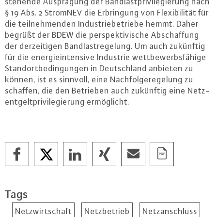
ste­hen­de Aus­prä­gung der Band­last­pri­vi­le­gie­rung nach
§ 19 Abs. 2 StromNEV die Er­brin­gung von Fle­xi­bi­li­tät für
die teil­neh­men­den In­dus­trie­be­trie­be hemmt. Daher
begrüßt der BDEW die per­spek­ti­vi­sche Ab­schaf­fung
der der­zei­ti­gen Band­last­re­ge­lung. Um auch zukünftig
für die en­er­gie­in­ten­si­ve Industrie wett­be­werbs­fä­hi­ge
Stand­ort­be­din­gun­gen in Deutsch­land anbieten zu
können, ist es sinnvoll, eine Nach­fol­ge­re­ge­lung zu
schaffen, die den Betrieben auch zukünftig eine Netz­
ent­gelt­pri­vi­le­gie­rung er­mög­licht.
Tags
Netzwirtschaft
Netzbetrieb
Netzanschluss