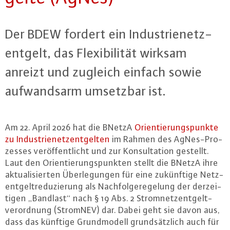
Der BDEW fordert ein In­dus­trie­netz­
ent­gelt, das Fle­xi­bi­li­tät wirksam
anreizt und zugleich einfach sowie
auf­wands­arm umsetzbar ist.
Am 22. April 2026 hat die BNetzA
Ori­en­tie­rungs­punk­te
zu In­dus­trie­netz­ent­gel­ten
im Rahmen des AgNes-Pro­
zes­ses ver­öf­fent­licht und zur Kon­sul­ta­ti­on gestellt.
Laut den Ori­en­tie­rungs­punk­ten stellt die BNetzA ihre
ak­tua­li­sier­ten Über­le­gun­gen für eine zu­künf­ti­ge Netz­
ent­gelt­re­du­zie­rung als Nach­fol­ge­re­ge­lung der der­zei­
ti­gen „Bandlast“ nach § 19 Abs. 2 Strom­netz­ent­gelt­
ver­ord­nung (StromNEV) dar. Dabei geht sie davon aus,
dass das künftige Grund­mo­dell grund­sätz­lich auch für