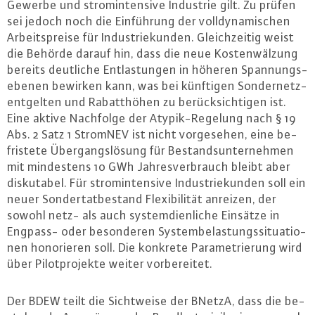
Gewerbe und strom­in­ten­si­ve Industrie gilt. Zu prüfen
sei jedoch noch die Ein­füh­rung der voll­dy­na­mi­schen
Ar­beits­prei­se für In­dus­trie­kun­den. Gleich­zei­tig weist
die Behörde darauf hin, dass die neue Kos­ten­wäl­zung
bereits deutliche Ent­las­tun­gen in höheren Span­nungs­
ebe­nen bewirken kann, was bei künftigen Son­der­netz­
ent­gel­ten und Ra­batt­hö­hen zu be­rück­sich­ti­gen ist.
Eine aktive Nachfolge der Aty­pik-Re­ge­lung nach § 19
Abs. 2 Satz 1 StromNEV ist nicht vor­ge­se­hen, eine be­
fris­te­te Über­gangs­lö­sung für Be­stands­un­ter­neh­men
mit min­des­tens 10 GWh Jah­res­ver­brauch bleibt aber
dis­ku­ta­bel. Für strom­in­ten­si­ve In­dus­trie­kun­den soll ein
neuer Son­der­tat­be­stand Fle­xi­bi­li­tät anreizen, der
sowohl netz- als auch sys­tem­dien­li­che Einsätze in
Engpass- oder be­son­de­ren Sys­tem­be­las­tungs­si­tua­tio­
nen ho­no­rie­ren soll. Die konkrete Pa­ra­me­trie­rung wird
über Pi­lot­pro­jek­te weiter vor­be­rei­tet.
Der BDEW teilt die Sicht­wei­se der BNetzA, dass die be­