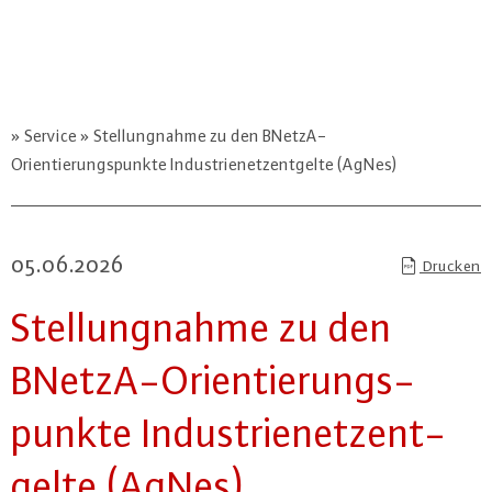
Service
Stellungnahme zu den BNetzA-
Orientierungspunkte Industrienetzentgelte (AgNes)
05.06.2026
Drucken
Stel­lung­nah­me zu den
BNetzA-Ori­en­tie­rungs­
punk­te In­dus­trie­netz­ent­
gel­te (AgNes)