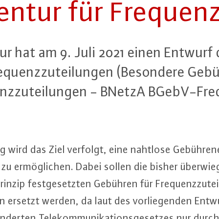
n­tur für Fre­quenz­
tur hat am 9. Juli 2021 einen Entwurf 
e­quenz­zu­tei­lun­gen (Besondere Ge­b
nz­zu­tei­lun­gen - BNetzA BGe­bV-Fre­
g wird das Ziel verfolgt, eine nahtlose Ge­büh­ren­
n zu er­mög­li­chen. Dabei sollen die bisher über­w
rin­zip fest­ge­setz­ten Gebühren für Fre­quenz­zu­te
en ersetzt werden, da laut des vor­lie­gen­den En
än­der­ten Te­le­kom­mu­ni­ka­ti­ons­ge­set­zes nur du