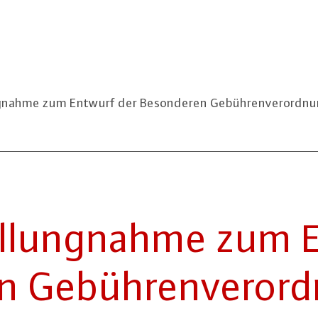
ahme zum Entwurf der Besonderen Gebührenverordnun
lung­nah­me zum 
en Ge­büh­ren­ver­o