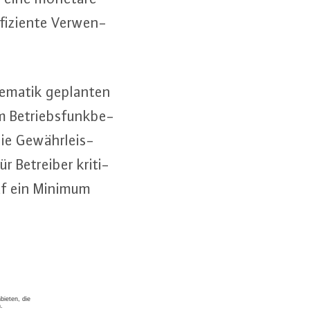
­zi­en­te Ver­wen­
e­ma­tik geplanten
im Be­triebs­funk­be­
ie Ge­währ­leis­
ür Betreiber kri­ti­
 auf ein Minimum