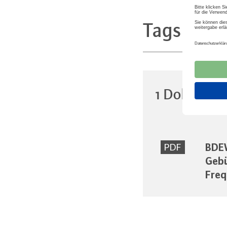
Tags
Energ
1 Dokumen
BDE
PDF
Gebü
Freq