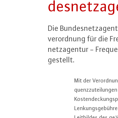
des­netz­age
Die Bun­des­netz­agen­
ver­ord­nung für die Fr
netz­agen­tur - Fre­que
gestellt.
Mit der Ver­ord­nun
quenz­zu­tei­lun­ge
Kos­ten­de­ckungs­p
Len­kungs­ge­büh­r
Leit­bil­des des ge­