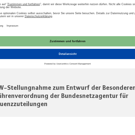
ie
Gebühren
Telekommunikation
Digital
t zum Download
AU
W-Stellungnahme zum Entwurf der Besondere
hrenverordnung der Bundesnetzagentur für
uenzzuteilungen