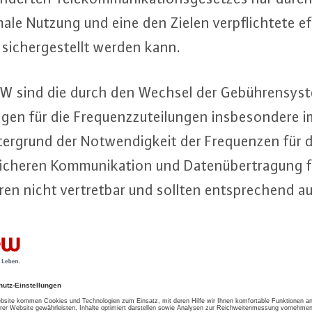
e Nutzung und eine den Zielen ver­pflich­te­te ef­fi
si­cher­ge­stellt werden kann.
 sind die durch den Wechsel der Ge­büh­ren­sys­t
­gen für die Fre­quenz­zu­tei­lun­gen ins­be­son­de­re 
er­grund der Not­wen­dig­keit der Fre­quen­zen für d
i­che­ren Kom­mu­ni­ka­ti­on und Da­ten­über­tra­gung f
tu­ren nicht ver­tret­bar und sollten ent­spre­chend