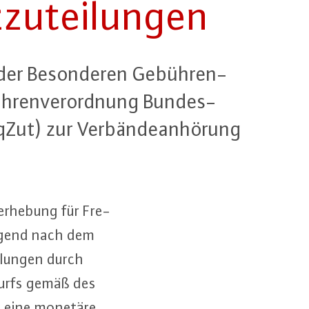
zu­tei­lun­gen
der Be­son­de­ren Ge­büh­ren­
üh­ren­ver­ord­nung Bun­des­
qZut) zur Ver­bän­de­an­hö­rung
er­he­bung für Fre­
ie­gend nach dem
i­lun­gen durch
twurfs gemäß des
rch eine monetäre