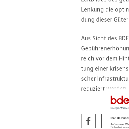
Lenkung die optimal
dung dieser Güter 
Aus Sicht des BDEW
Ge­büh­ren­er­hö­hun
reich vor dem Hin­t
tung einer kri­sen­s
scher In­fra­struk­
reduziert werden.