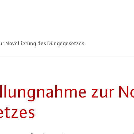
r Novellierung des Düngegesetzes
ung­nah­me zur No­
et­zes