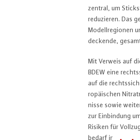
zentral, um Stick­s
re­du­zie­ren. Das g
Mo­dell­re­gio­nen 
de­cken­de, ge­samt­
Mit Verweis auf di
BDEW eine rechts­si­
auf die rechts­si­
ro­päi­schen Ni­tratr
nis­se sowie weiter
zur Ein­bin­dung um
Risiken für Vollzu
be­darf im Entwurf 