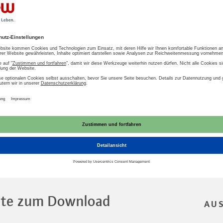
wasser
Umweltschutz
Umwelt und Klima
er/Abwasser
Nitrat
te zum Download
AU