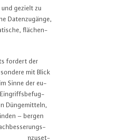
n und gezielt zu
che Da­ten­zu­gän­ge,
­ti­sche, flä­chen­
ts fordert der
­son­de­re mit Blick
e im Sinne der eu­
 Ein­griffs­be­fug­
n Dün­ge­mit­teln,
stän­den – bergen
ach­bes­se­rungs­
 wirksam um­zu­set­