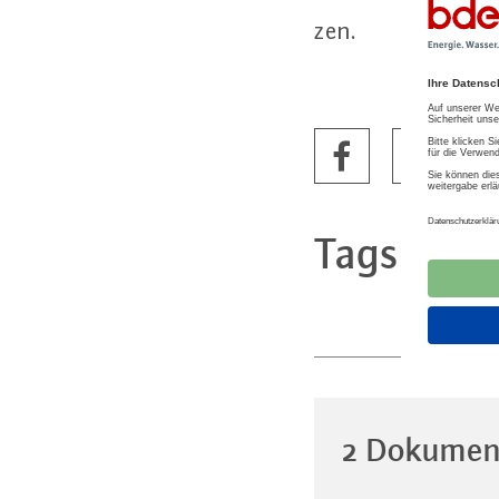
zen.
Tags
Trink
Wass
2 Dokumen