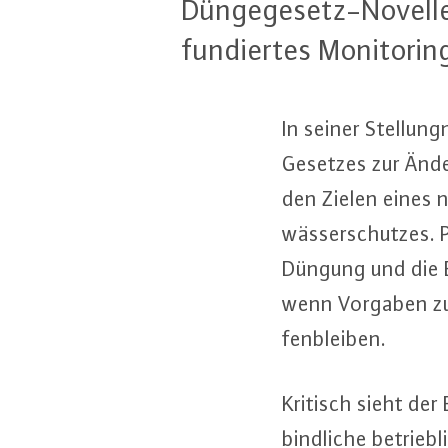
Dün­ge­ge­setz-No­vel­
fun­dier­tes Mo­ni­to­rin
In seiner Stel­lun
Gesetzes zur Ände
den Zielen eines n
wäs­ser­schut­zes. 
Düngung und die Ein
wenn Vorgaben zu 
fen­blei­ben.
Kritisch sieht der 
bind­li­che be­trieb