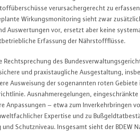
toff­über­schüs­se ver­ur­sa­cher­ge­recht zu erfasse
eplante Wir­kungs­mo­ni­to­ring sieht zwar zu­sätz­li­
und Aus­wer­tun­gen vor, ersetzt aber keine sys­te­ma
be­trieb­li­che Erfassung der Nähr­stoff­flüs­se.
e Recht­spre­chung des Bun­des­ver­wal­tungs­ge­rich
che­re und pra­xis­taug­li­che Aus­ge­stal­tung, ins­be
che­re Aus­wei­sung der so­ge­nann­ten roten Gebiet
icht­li­nie. Aus­nah­me­re­ge­lun­gen, ein­ge­schränk­te
e An­pas­sun­gen – etwa zum In­ver­kehr­brin­gen vo
­welt­fach­li­cher Expertise und zu Buß­geld­tat­be­
g und Schutz­ni­veau. Insgesamt sieht der BDEW N
des Dün­ge­ge­set­zes, um die EU-Ni­tratricht­li­nie