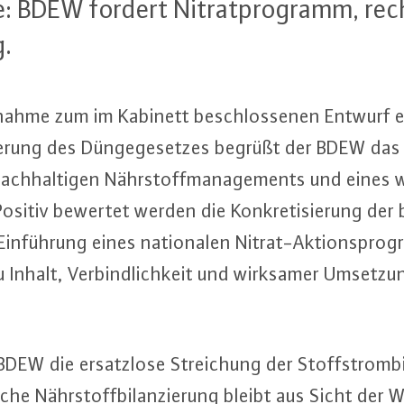
le: BDEW fordert Ni­trat­pro­gramm, rec
g.
g­nah­me zum im Kabinett be­schlos­se­nen Entwurf
rung des Dün­ge­ge­set­zes begrüßt der BDEW das F
ach­hal­ti­gen Nähr­stoff­ma­nage­ments und eine
Positiv bewertet werden die Kon­kre­ti­sie­rung der b
­füh­rung eines na­tio­na­len Ni­trat-Ak­ti­ons­pro
Inhalt, Ver­bind­lich­keit und wirksamer Umsetzu
BDEW die er­satz­lo­se Strei­chung der Stoff­strom­bi
­li­che Nähr­stoff­bi­lan­zie­rung bleibt aus Sicht der 