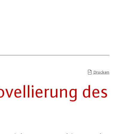
Drucken
vel­lie­rung des