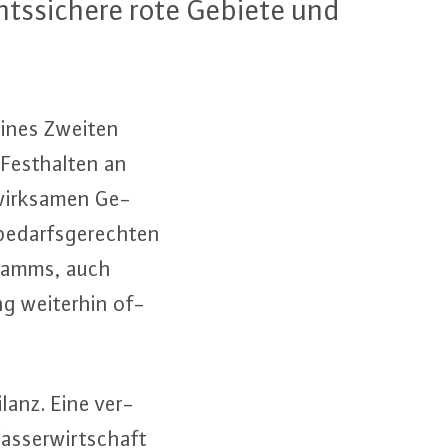
hts­si­che­re rote Gebiete und
 eines Zweiten
est­hal­ten an
s wirksamen Ge­
e­darfs­ge­rech­ten
­gramms, auch
ng weiterhin of­
­lanz. Eine ver­
Was­ser­wirt­schaft