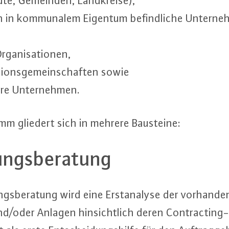
e, Gemeinden, Land­krei­se),
ch in kom­mu­na­lem Eigentum be­find­li­che Un­ter­ne
r­ga­ni­sa­tio­nen,
i­gi­ons­ge­mein­schaf­ten sowie
re Un­ter­neh­men.
amm gliedert sich in mehrere Bausteine:
rungs­be­ra­tung
ngs­be­ra­tung wird eine Er­st­ana­ly­se der vor­han­de­
und/oder Anlagen hin­sicht­lich deren Contrac­ting