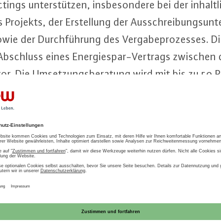
tings un­ter­stüt­zen, ins­be­son­de­re bei der in­halt
s Projekts, der Er­stel­lung der Aus­schrei­bungs­un­t
owie der Durch­füh­rung des Ver­ga­be­pro­zes­ses. D
Abschluss eines En­er­gie­spar-Ver­trags zwischen d
r. Die Um­set­zungs­be­ra­tung wird mit bis zu 50 P
rdert, Um­set­zungs­be­ra­tun­gen, die nicht zum A
ac­ting-Ver­trags führen, können nicht gefördert 
­bungs­be­ra­tung
chrei­bungs­be­ra­tung un­ter­stützt der Pro­jekt­en
r Er­stel­lung einer Leis­tungs­be­schrei­bung für die ö
ntrac­ting-Pro­jekts. die Aus­schrei­bung basiert i