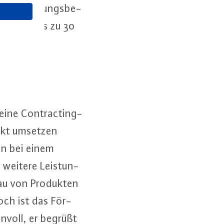
Aus­schrei­bungs­be­
wird mit bis zu 30
 eine Contrac­ting-
jekt umsetzen
fen bei einem
 weitere Leis­tun­
bau von Produkten
ch ist das För­
nnvoll, er begrüßt