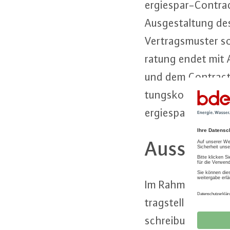
er­gie­spar-Contrac­
Aus­ge­stal­tung de
Ver­trags­mus­ter s
ra­tung endet mit 
und dem Contrac­to
tungs­kos­ten gefö
er­gie­spar-Contr
Aus­schrei
Im Rahmen der Aus­s
trag­stel­ler bei de
schrei­bung des Co