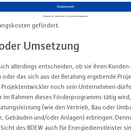
der vor­an­ge­gan­ge­nen Be­ra­tungs­bau­stei­ne. Die 
er Er­stel­lung einer Leis­tungs­be­schrei­bung und 
tungs­kos­ten gefördert.
 oder Umsetzung
ch al­ler­dings ent­schei­den, ob sie ihren Kunden
en oder das sich aus der Beratung ergebende Pro
Pro­jekt­ent­wick­ler noch sein Un­ter­neh­men dür
r im Rahmen dieses För­der­pro­gramms tätig wird,
ra­tungs­leis­tung (wie den Vertrieb, Bau oder Um
ie, Gebäuden und/oder Anlagen) erbringen. Denno
icht des BDEW auch für En­er­gie­dienst­leis­ter si