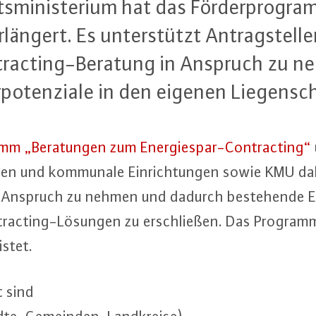
s­mi­nis­te­ri­um hat das För­der­pro­gr
än­gert. Es un­ter­stützt An­trag­stel­le
Contrac­ting-Be­ra­tung in Anspruch z
r­po­ten­zia­le in den eigenen Lie­gen­sc
amm „Be­ra­tun­gen zum En­er­gie­spar-Contrac­ting“
und kommunale Ein­rich­tun­gen sowie KMU dabei,
n Anspruch zu nehmen und dadurch be­ste­hen­de En­
ntrac­ting-Lö­sun­gen zu er­schlie­ßen. Das Programm
istet.
t sind