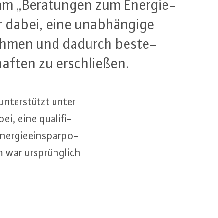
amm „Be­ra­tun­gen zum En­er­gie­
r dabei, eine un­ab­hän­gi­ge
u nehmen und dadurch be­ste­
haf­ten zu er­schlie­ßen.
un­ter­stützt unter
 eine qua­li­fi­
er­gie­ein­spar­po­
 war ur­sprüng­lich