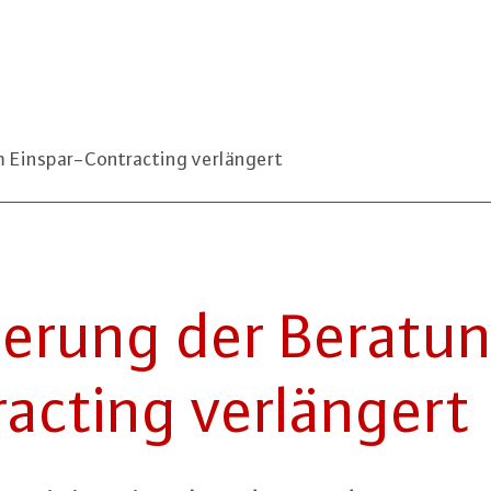
 Einspar-Contracting verlängert
de­rung der Beratu
c­ting ver­län­gert