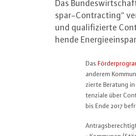
Das Bun­des­wirt­schaft
spar-Contrac­ting“ ver­l
und qua­li­fi­zier­te 
hen­de En­er­gie­ein­spa
Das
För­der­pro­gr
anderem Kommunen 
zier­te Beratung i
ten­zia­le über Co
bis Ende 2017 befr
An­trags­be­rech­tig