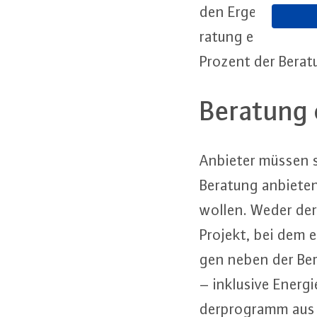
den Er­geb­nis­sen 
ra­tung endet mit d
Prozent der Be­ra­
Beratung
Anbieter müssen si
Be­ra­tung anbiet
wollen. Weder der 
Projekt, bei dem e
gen neben der Be­
– inklusive Energ
der­pro­gramm aus S