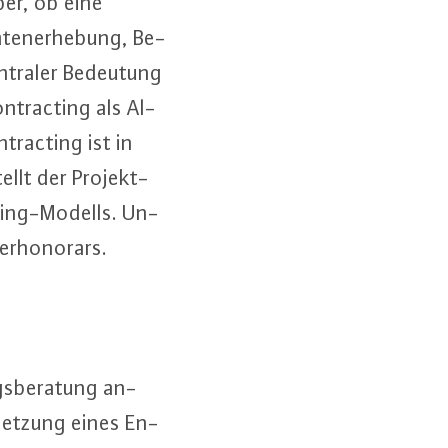
­ber, ob eine
ten­er­he­bung, Be­
zentraler Bedeutung
Contrac­ting als Al­
trac­ting ist in
ellt der Pro­jekt­
ting-Mo­dells. Un­
er­ho­no­rars.
gs­be­ra­tung an­
Umsetzung eines En­