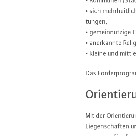
• Kommunen (Städt
• sich mehr­heit­li
tun­gen,
• ge­mein­nüt­zi­ge O
• an­er­kann­te Re­l
• kleine und mittle
Das För­der­pro­gr
Ori­en­tie­
Mit der Ori­en­tie­ru
Lie­gen­schaf­ten 