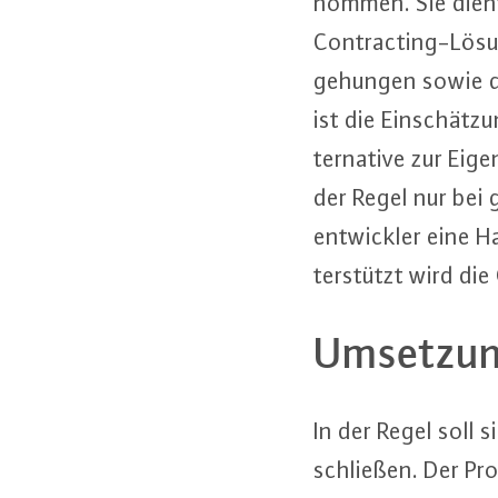
nom­men. Sie dient 
Contrac­ting-Lö­su
ge­hun­gen sowie d
ist die Ein­schät­zu
ter­na­ti­ve zur Ei
der Regel nur bei g
ent­wick­ler eine 
ter­stützt wird die 
Um­set­zun
In der Regel soll s
schlie­ßen. Der Pro