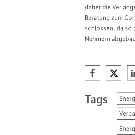
daher die Ver­län­ge
Beratung zum Contr
schlos­sen, da so a
Neh­mern abgebau
Tags
Energ
Verb
Energ