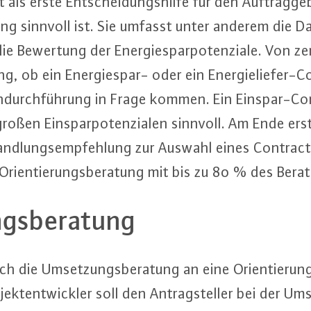
als erste Ent­schei­dungs­hil­fe für den Auf­trag­ge
ng sinnvoll ist. Sie umfasst unter anderem die Da­
ie Bewertung der En­er­gie­spar­po­ten­zia­le. Von 
ng, ob ein En­er­gie­spar- oder ein En­er­gie­lie­fer-
­gen­durch­füh­rung in Frage kommen. Ein Ein­spar-Con
roßen Ein­spar­po­ten­zia­len sinnvoll. Am Ende erst
Hand­lungs­emp­feh­lung zur Auswahl eines Contrac­
Ori­en­tie­rungs­be­ra­tung mit bis zu 80 % des Be­ra­t
gs­be­ra­tung
ich die Um­set­zungs­be­ra­tung an eine Ori­en­tie­run
­jekt­ent­wick­ler soll den An­trag­stel­ler bei der 