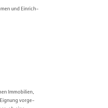
h­men und Ein­rich­
nen Im­mo­bi­li­en,
-Eig­nung vor­ge­