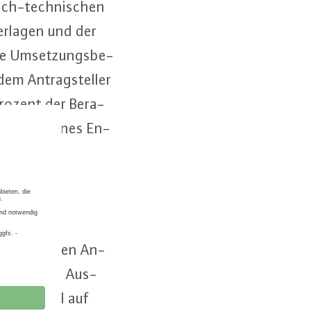
­lich-tech­ni­schen
er­la­gen und der
ie Um­set­zungs­be­
em An­trag­stel­ler
rozent der Be­ra­
bschluss eines En­
werden.
t­wick­ler den An­
f­fent­li­che Aus­
n der Regel auf