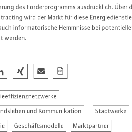
­rung des För­der­pro­gramms aus­drück­lich. Über die 
ac­ting wird der Markt für diese En­er­gie­dienst­le
uch in­for­ma­to­ri­sche Hemmnisse bei po­ten­ti­el­
t werden.
ieeffizienznetzwerke
andsleben und Kommunikation
Stadtwerke
ie
Geschäftsmodelle
Marktpartner