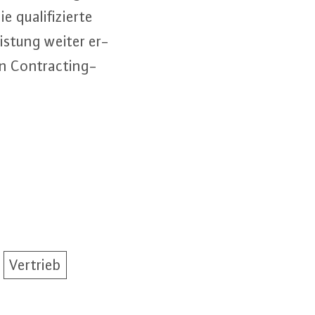
qua­li­fi­zier­te
is­tung weiter er­
len Contrac­ting-
Vertrieb