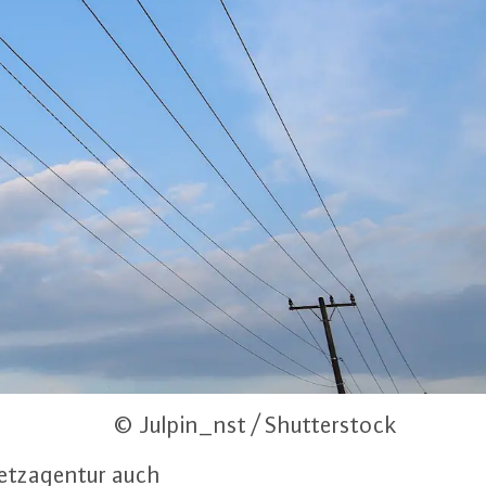
© Julpin_nst / Shutterstock
netz­agen­tur auch