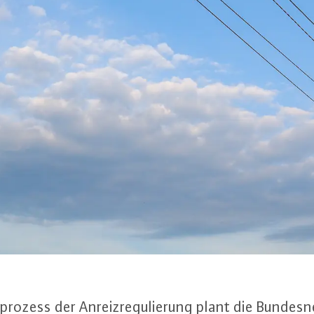
ro­zess der An­reiz­re­gu­lie­rung plant die Bun­des­