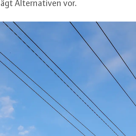
 Al­ter­na­ti­ven vor.