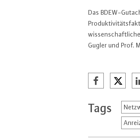
Das BDEW-Gut­ach­te
Pro­duk­ti­vi­täts­f
wis­sen­schaft­li­c
Gugler und Prof. Ma
Tags
Netzw
Anrei