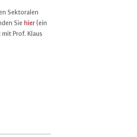
n Sek­to­ra­len
finden Sie
hier
(ein
t mit Prof. Klaus