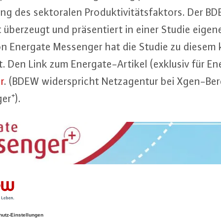
ng des sek­to­ra­len Pro­duk­ti­vi­täts­fak­tors. Der 
 überzeugt und prä­sen­tiert in einer Studie eigene
n Energate Messenger hat die Studie zu diesem ko
t. Den Link zum En­er­ga­te-Ar­ti­kel (exklusiv für
r
. (BDEW wi­der­spricht Netz­agen­tur bei Xgen-Be­
er⁺).