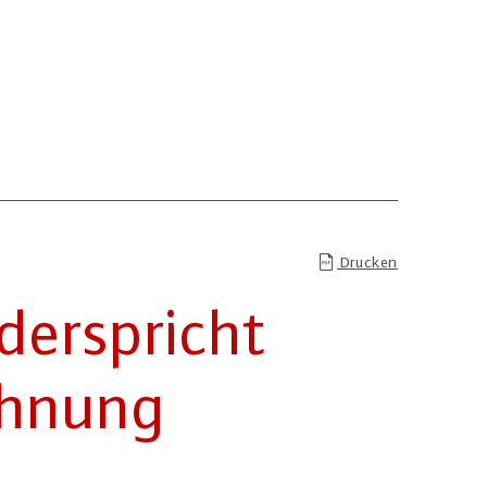
Drucken
er­spricht
ch­nung