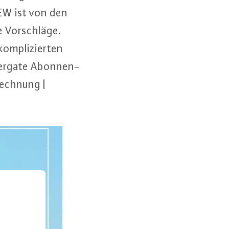
BDEW ist von den
 Vor­schlä­ge.
m­pli­zier­ten
 Energate Abon­nen­
rech­nung |