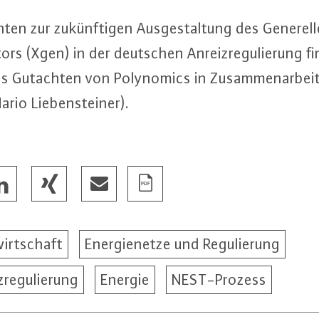
n zur zu­künf­ti­gen Aus­ge­stal­tung des Ge­ne­rel­le
ak­tors (Xgen) in der deutschen An­reiz­re­gu­lie­rung 
hes Gutachten von Po­ly­no­mics in Zu­sam­men­ar­bei
rio Lie­ben­stei­ner).
irtschaft
Energienetze und Regulierung
zregulierung
Energie
NEST-Prozess