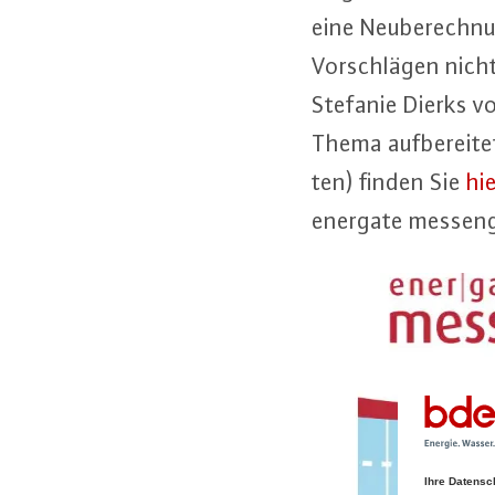
eine Neu­be­rech­nu
Vor­schlä­gen nicht
Stefanie Dierks vo
Thema auf­be­rei­te
ten) finden Sie
hie
energate messeng