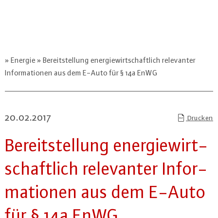
Energie
Bereitstellung energiewirtschaftlich relevanter
Informationen aus dem E-Auto für § 14a EnWG
20.02.2017
Drucken
Be­reit­stel­lung en­er­gie­wirt­
schaft­lich re­le­van­ter In­for­
ma­tio­nen aus dem E-Auto
für § 14a EnWG