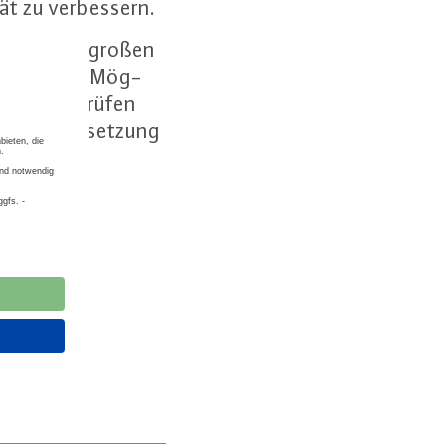
ät zu ver­bes­sern.
 Daten ohne großen
sollten die Mög­
r Daten zu prüfen
ieser Ziel­set­zung