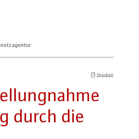
snetzagentur
Drucken
tel­lung­nah­me
ng durch die