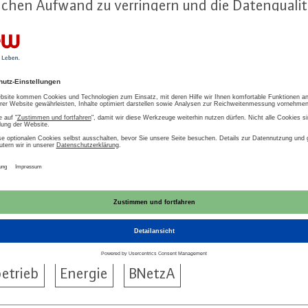
­schen Aufwand zu ver­rin­gern und die Da­ten­qua­li­t
he­bung sollte sich auf un­mit­tel­bar not­wen­di­ge
 be­schrän­ken. Die Un­ter­neh­men und Verbände 
ten, die Ver­füg­bar­keit und Be­reit­stell­bar­keit de
­mel­den. Wir schlagen vor, die Da­ten­ab­fra­ge mit d
lte mehr Zeit für die Da­ten­er­he­bung vorsehen.
etrieb
Energie
BNetzA