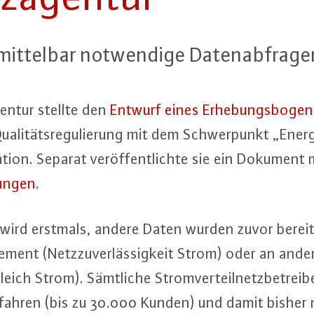
t­tel­bar not­wen­di­ge Da­ten­ab­fra­ge
en­tur stellte den
Entwurf eines Er­he­bungs­bo­gen
ua­li­täts­re­gu­lie­rung mit dem Schwer­punkt „En­er
a­ti­on. Separat ver­öf­fent­lich­te sie ein Dokument
gun­gen
.
 wird erstmals, andere Daten wurden zuvor bereit
ele­ment (Netz­zu­ver­läs­sig­keit Strom) oder an and
ver­gleich Strom). Sämtliche Strom­ver­teil­netz­be­trei
erfahren (bis zu 30.000 Kunden) und damit bisher 