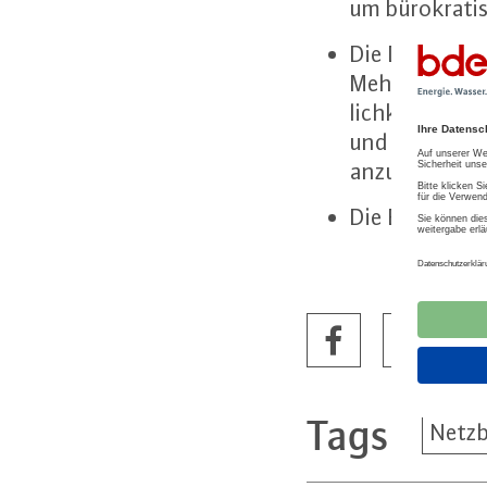
um bü­ro­kra­ti
Die Da­ten­er­
Mehr­auf­wand
lich­keit erhal
und zu­rück­zu
an­zu­pas­sen.
Die BNetzA sol
Tags
Netzb