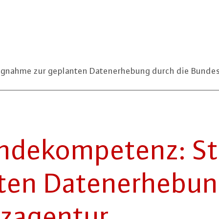
gnahme zur geplanten Datenerhebung durch die Bunde
en­de­kom­pe­tenz: S
en Da­ten­er­he­bu
z­agen­tur