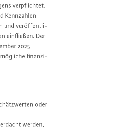
ens ver­pflich­tet.
d Kenn­zah­len
n und ver­öf­fent­li­
ein­flie­ßen. Der
Dezember 2025
mögliche fi­nan­zi­
chätz­wer­ten oder
berdacht werden,