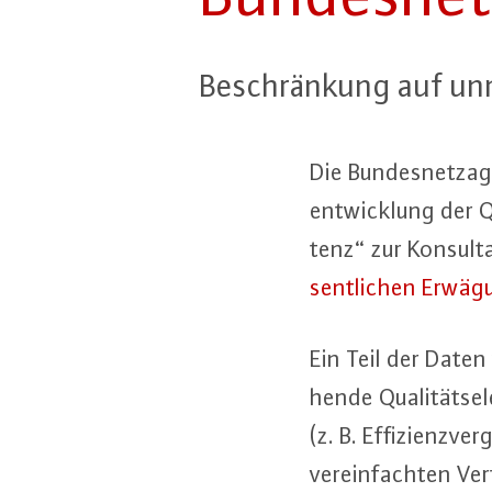
Be­schrän­kung auf un­mi
Die Bun­des­netz­ag
ent­wick­lung der Q
tenz“ zur Kon­sul­t
sent­li­chen Er­wä­
Ein Teil der Daten
hen­de Qua­li­täts­
(z. B. Ef­fi­zi­enz­
ver­ein­fach­ten V