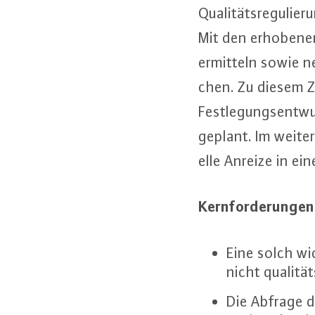
Qua­li­täts­re­gu­li
Mit den erhobenen 
ermitteln sowie netz­
chen. Zu diesem Z
Fest­le­gungs­ent­w
geplant. Im weiter
el­le Anreize in ei
Kern­for­de­run­g
Eine solch wi
nicht qua­li­t
Die Abfrage d