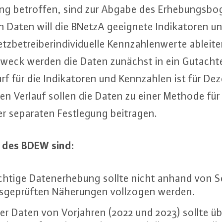
e­rung betroffen, sind zur Abgabe des Er­he­bungs­bo­g
Daten will die BNetzA geeignete In­di­ka­to­ren un
be­trei­ber­in­di­vi­du­el­le Kenn­zah­len­wer­te ableite
weck werden die Daten zunächst in ein Gutachten 
urf für die In­di­ka­to­ren und Kenn­zah­len ist für 
en Verlauf sollen die Daten zu einer Methode für 
ner separaten Fest­le­gung beitragen.
en des BDEW sind:
chtige Da­ten­er­he­bung sollte nicht anhand von S
äts­ge­prüf­ten Nä­he­run­gen vollzogen werden.
er Daten von Vorjahren (2022 und 2023) sollte ü