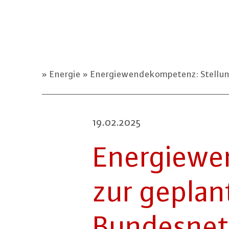
Energie
Energiewendekompetenz: Stellun
19.02.2025
En­er­gie­w
zur geplant
Bun­des­net