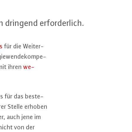
n dringend er­for­der­lich.
s
für die Wei­ter­
­gie­wen­de­kom­pe­
 mit ihren
we­
s für das be­ste­
erer Stelle erhoben
­ber, auch jene im
nicht von der