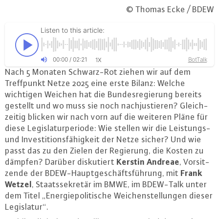
© Thomas Ecke / BDEW
Listen to this article:
00
:
00
/
02
:
21
BotTalk
1X
Nach 5 Monaten Schwarz-Rot ziehen wir auf dem
Treff­punkt Netze 2025 eine erste Bilanz: Welche
wichtigen Weichen hat die Bun­des­re­gie­rung bereits
gestellt und wo muss sie noch nach­jus­tie­ren? Gleich­
zei­tig blicken wir nach vorn auf die weiteren Pläne für
diese Le­gis­la­tur­pe­ri­ode: Wie stellen wir die Leis­tungs-
und In­ves­ti­ti­ons­fä­hig­keit der Netze sicher? Und wie
passt das zu den Zielen der Regierung, die Kosten zu
Kerstin Andreae
dämpfen? Darüber dis­ku­tiert
, Vor­sit­
Frank
zen­de der BDEW-Haupt­ge­schäfts­füh­rung, mit
Wetzel
, Staats­se­kre­tär im BMWE, im BDEW-Talk unter
dem Titel „En­er­gie­po­li­ti­sche Wei­chen­stel­lun­gen dieser
Le­gis­la­tur“.