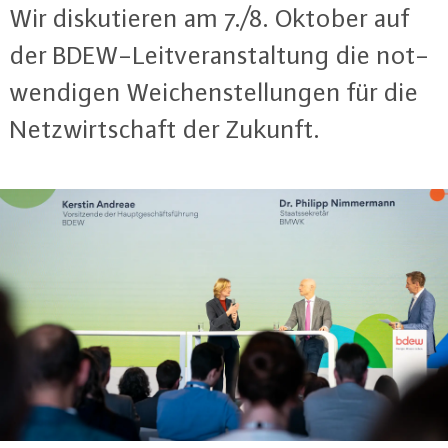
Wir dis­ku­tie­ren am 7./8. Oktober auf
der BDEW-Leit­ver­an­stal­tung die not­
wen­di­gen Wei­chen­stel­lun­gen für die
Netz­wirt­schaft der Zukunft.