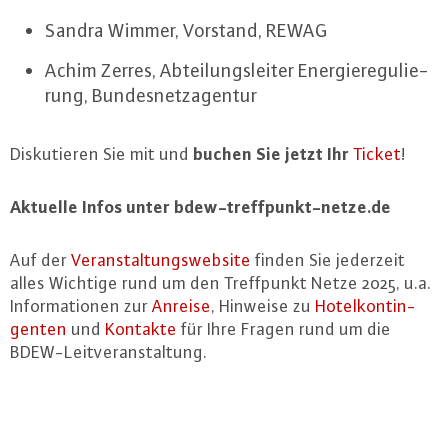
Sandra Wimmer, Vorstand, REWAG
Achim Zerres, Ab­tei­lungs­lei­ter En­er­gie­re­gu­lie­
rung, Bun­des­netz­agen­tur
buchen Sie jetzt Ihr
Dis­ku­tie­ren Sie mit und
Ticket
!
Aktuelle Infos unter bdew-treff­punkt-net­ze.de
Auf der
Ver­an­stal­tungs­web­site
finden Sie jederzeit
alles Wichtige rund um den Treff­punkt Netze 2025, u.a.
In­for­ma­tio­nen zur
Anreise
, Hinweise zu
Ho­tel­kon­tin­
gen­ten
und
Kontakte
für Ihre Fragen rund um die
BDEW-Leit­ver­an­stal­tung.