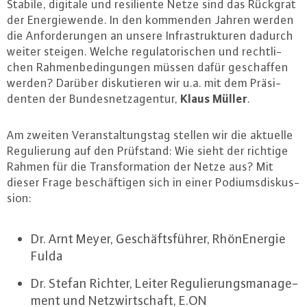
Stabile, digitale und resi­li­en­te Netze sind das Rückgrat
der En­er­gie­wen­de. In den kommenden Jahren werden
die An­for­de­run­gen an unsere In­fra­struk­tu­ren dadurch
weiter steigen. Welche re­gu­la­to­ri­schen und recht­li­
chen Rah­men­be­din­gun­gen müssen dafür ge­schaf­fen
werden? Darüber dis­ku­tie­ren wir u.a. mit dem Prä­si­
Klaus Müller
den­ten der Bun­des­netz­agen­tur,
.
Am zweiten Ver­an­stal­tungs­tag stellen wir die aktuelle
Re­gu­lie­rung auf den Prüfstand: Wie sieht der richtige
Rahmen für die Trans­for­ma­ti­on der Netze aus? Mit
dieser Frage be­schäf­ti­gen sich in einer Po­di­ums­dis­kus­
si­on:
Dr. Arnt Meyer, Ge­schäfts­füh­rer, Rhö­nEner­gie
Fulda
Dr. Stefan Richter, Leiter Re­gu­lie­rungs­ma­nage­
ment und Netz­wirt­schaft, E.​ON