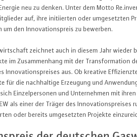
 Energie neu zu denken. Unter dem Motto Re.​inve
glie­der auf, ihre in­iti­ier­ten oder um­ge­setz­ten 
h um den In­no­va­ti­ons­preis zu bewerben.
wirt­schaft zeichnet auch in diesem Jahr wieder b
te im Zu­sam­men­hang mit der Trans­for­ma­ti­on des
­no­va­ti­ons­prei­ses aus. Ob kreative Ef­fi­zi­enz­t
e für die nach­hal­ti­ge Erzeugung und Anwendung
ich Ein­zel­per­so­nen und Un­ter­neh­men mit ihre
als einer der Träger des In­no­va­ti­ons­prei­ses ru
­ier­ten oder bereits um­ge­setz­ten Projekte ein­zu­rei
­ons­preis der deutschen Gas­