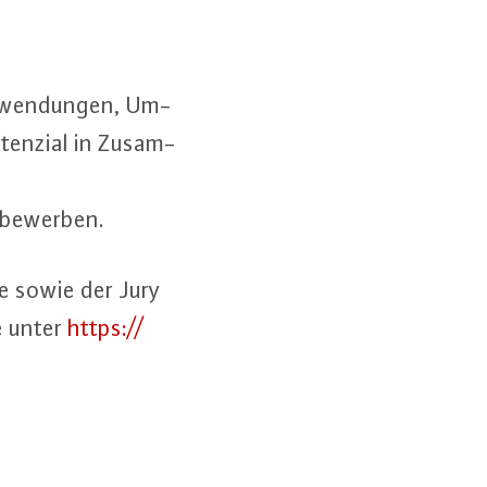
 An­wen­dun­gen, Um­
ten­zi­al in Zu­sam­
u bewerben.
re sowie der Jury
ie unter
https://​