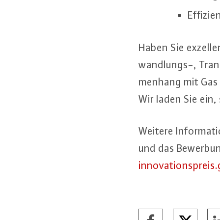
Ef­fi­zi
Haben Sie ex­zel­len
wand­lungs-, Trans­
men­hang mit Gas 
Wir laden Sie ein,
Weitere In­for­ma­
und das Be­wer­bun
innovationspreis.​