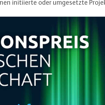
n in­iti­ier­te oder um­ge­setz­te Projek