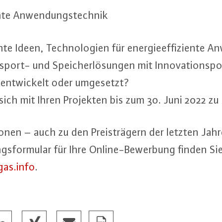
­en­te An­wen­dungs­tech­nik
­te Ideen, Tech­no­lo­gi­en für en­er­gie­ef­fi­zi­en­te
port- und Spei­cher­lö­sun­gen mit In­no­va­ti­ons­po­
ent­wi­ckelt oder umgesetzt?
 sich mit Ihren Projekten bis zum 30. Juni 2022 z
tio­nen – auch zu den Preis­trä­gern der letzten Jah
gs­for­mu­lar für Ihre On­line-Be­wer­bung finden S
gas.​info
.