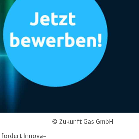
© Zukunft Gas GmbH
rfordert In­no­va­