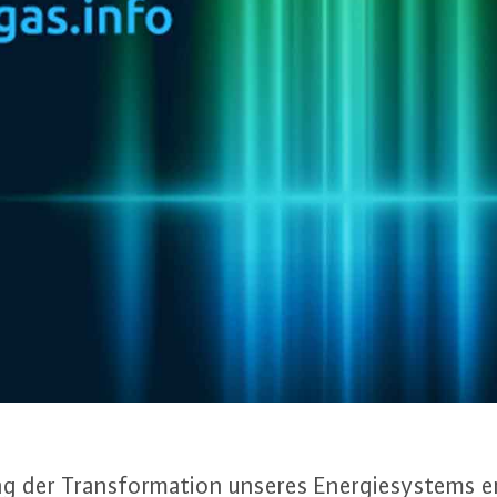
ng der Trans­for­ma­ti­on unseres En­er­gie­sys­tems e