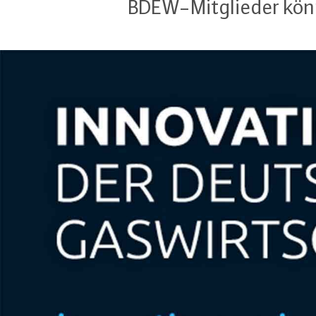
BDEW-Mit­glie­der könne