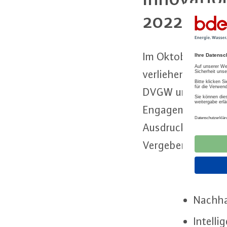
2022
Im Oktober 2022 wir
verliehen. BDEW v
DVGW und Zukunft 
En­ga­ge­ment aller
Ausdruck bringen
Vergeben wird der P
An­wen­
Nach­ha
In­tel­li