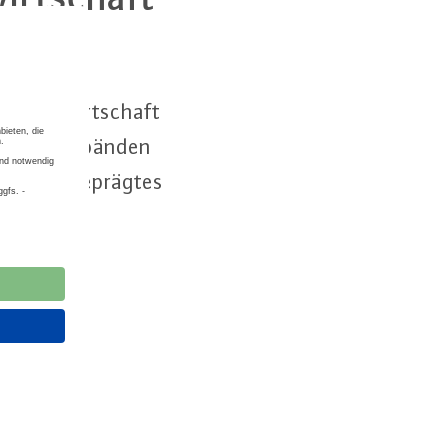
hen Gas­wirt­schaft
it den Verbänden
in aus­ge­präg­tes
ho­nung zum