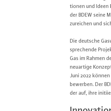
tio­nen und Ideen
der BDEW seine Mit­
zu­rei­chen und sic
Die deutsche Gas­
spre­chen­de Projek
Gas im Rahmen des In
neuartige Konzept
Juni 2022 können s
bewerben. Der BDEW 
der auf, ihre in­iti
In­no­va­ti