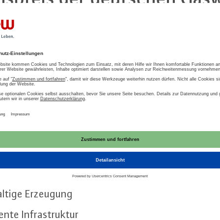
d der dies­jäh­ri­ge In­no­va­ti­ons­preis der deutsc
ergibt diesen Preis alle zwei Jahre gemeinsam m
Gas. Mit dem Preis werden Projekte geehrt, die e
 Teil­neh­mer für Kli­ma­schutz und Res­sour­cen­sc
.
reis in den folgenden vier Ka­te­go­ri­en:
dungs­ori­en­tier­te Forschung
l­ti­ge Erzeugung
­gen­te In­fra­struk­tur