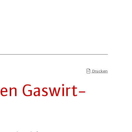
Drucken
chen Gas­wirt­