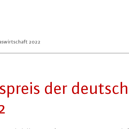
aswirtschaft 2022
­ons­preis der deuts
2