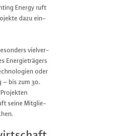
nting Energy ruft
Projekte dazu ein­
esonders viel­ver­
 En­er­gie­trä­gers
ech­no­lo­gi­en oder
 – bis zum 30.
n Projekten
ft seine Mit­glie­
­chen.
wirt­schaft