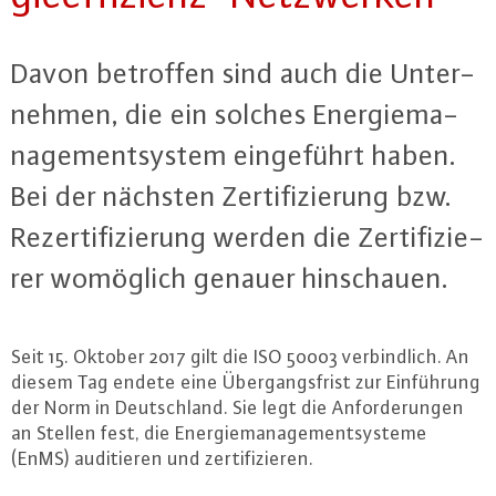
Davon betroffen sind auch die Un­ter­
neh­men, die ein solches En­er­gie­ma­
nage­ment­sys­tem ein­ge­führt haben.
Bei der nächsten Zer­ti­fi­zie­rung bzw.
Re­zer­ti­fi­zie­rung werden die Zer­ti­fi­zie­
rer womöglich genauer hin­schau­en.
Seit 15. Oktober 2017 gilt die ISO 50003 ver­bind­lich. An
diesem Tag endete eine Über­gangs­frist zur Ein­füh­rung
der Norm in Deutsch­land. Sie legt die An­for­de­run­gen
an Stellen fest, die En­er­gie­ma­nage­ment­sys­te­me
(EnMS) au­di­tie­ren und zer­ti­fi­zie­ren.