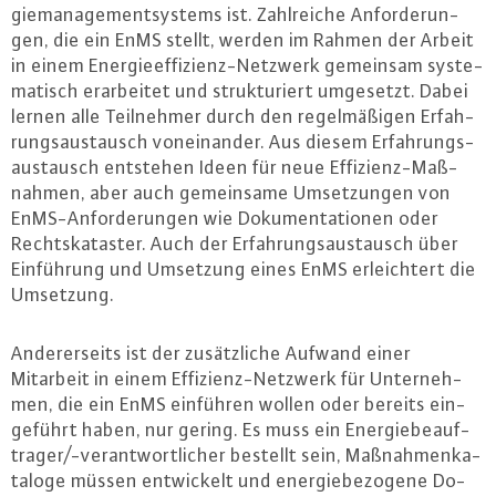
gie­ma­nage­ment­sys­tems ist. Zahl­rei­che An­for­de­run­
gen, die ein EnMS stellt, werden im Rahmen der Arbeit
in einem En­er­gie­ef­fi­zi­enz-Netz­werk gemeinsam sys­te­
ma­tisch er­ar­bei­tet und struk­tu­riert umgesetzt. Dabei
lernen alle Teil­neh­mer durch den re­gel­mä­ßi­gen Er­fah­
rungs­aus­tausch von­ein­an­der. Aus diesem Er­fah­rungs­
aus­tausch entstehen Ideen für neue Ef­fi­zi­enz-Maß­
nah­men, aber auch ge­mein­sa­me Um­set­zun­gen von
EnMS-An­for­de­run­gen wie Do­ku­men­ta­tio­nen oder
Rechts­ka­tas­ter. Auch der Er­fah­rungs­aus­tausch über
Ein­füh­rung und Umsetzung eines EnMS er­leich­tert die
Umsetzung.
An­de­rer­seits ist der zu­sätz­li­che Aufwand einer
Mitarbeit in einem Ef­fi­zi­enz-Netz­werk für Un­ter­neh­
men, die ein EnMS einführen wollen oder bereits ein­
ge­führt haben, nur gering. Es muss ein En­er­gie­be­auf­
tra­ger/-ver­ant­wort­li­cher bestellt sein, Maß­nah­men­ka­
ta­lo­ge müssen ent­wi­ckelt und en­er­gie­be­zo­ge­ne Do­