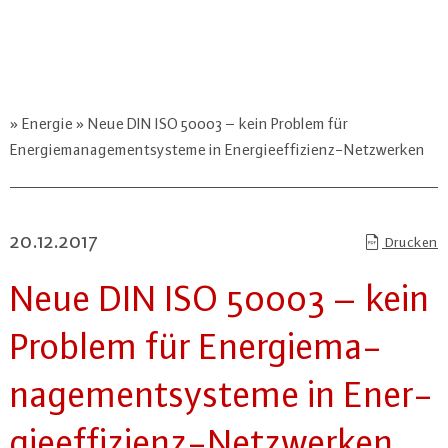
Energie
Neue DIN ISO 50003 – kein Problem für
Energiemanagementsysteme in Energieeffizienz-Netzwerken
20.12.2017
Drucken
Neue DIN ISO 50003 – kein
Problem für En­er­gie­ma­
nage­ment­sys­te­me in En­er­
gie­ef­fi­zi­enz-Netz­wer­ken