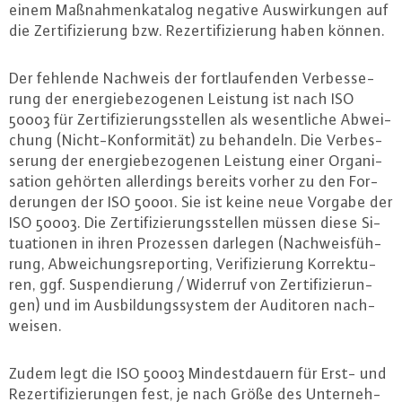
einem Maß­nah­men­ka­ta­log negative Aus­wir­kun­gen auf
die Zer­ti­fi­zie­rung bzw. Re­zer­ti­fi­zie­rung haben können.
Der fehlende Nachweis der fort­lau­fen­den Ver­bes­se­
rung der en­er­gie­be­zo­ge­nen Leistung ist nach ISO
50003 für Zer­ti­fi­zie­rungs­stel­len als we­sent­li­che Ab­wei­
chung (Nicht-Kon­for­mi­tät) zu behandeln. Die Ver­bes­
se­rung der en­er­gie­be­zo­ge­nen Leistung einer Or­ga­ni­
sa­ti­on gehörten al­ler­dings bereits vorher zu den For­
de­run­gen der ISO 50001. Sie ist keine neue Vorgabe der
ISO 50003. Die Zer­ti­fi­zie­rungs­stel­len müssen diese Si­
tua­tio­nen in ihren Prozessen darlegen (Nach­weis­füh­
rung, Ab­wei­chungs­re­porting, Ve­ri­fi­zie­rung Kor­rek­tu­
ren, ggf. Sus­pen­die­rung / Widerruf von Zer­ti­fi­zie­run­
gen) und im Aus­bil­dungs­sys­tem der Auditoren nach­
wei­sen.
Zudem legt die ISO 50003 Min­dest­dau­ern für Erst- und
Re­zer­ti­fi­zie­run­gen fest, je nach Größe des Un­ter­neh­