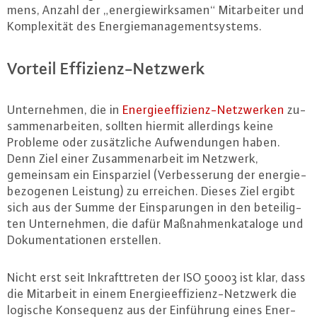
mens, Anzahl der „en­er­gie­wirk­sa­men“ Mit­ar­bei­ter und
Kom­ple­xi­tät des En­er­gie­ma­nage­ment­sys­tems.
Vorteil Ef­fi­zi­enz-Netz­werk
Un­ter­neh­men, die in
En­er­gie­ef­fi­zi­enz-Netz­wer­ken
zu­
sam­men­ar­bei­ten, sollten hiermit al­ler­dings keine
Probleme oder zu­sätz­li­che Auf­wen­dun­gen haben.
Denn Ziel einer Zu­sam­men­ar­beit im Netzwerk,
gemeinsam ein Ein­spar­ziel (Ver­bes­se­rung der en­er­gie­
be­zo­ge­nen Leistung) zu erreichen. Dieses Ziel ergibt
sich aus der Summe der Ein­spa­run­gen in den be­tei­lig­
ten Un­ter­neh­men, die dafür Maß­nah­men­ka­ta­lo­ge und
Do­ku­men­ta­tio­nen erstellen.
Nicht erst seit In­kraft­tre­ten der ISO 50003 ist klar, dass
die Mitarbeit in einem En­er­gie­ef­fi­zi­enz-Netz­werk die
logische Kon­se­quenz aus der Ein­füh­rung eines En­er­