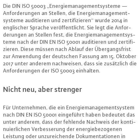
Die DIN ISO 50003 „En­er­gie­ma­nage­ment­sys­te­me —
An­for­de­run­gen an Stellen, die En­er­gie­ma­nage­ment­
sys­te­me au­di­tie­ren und zer­ti­fi­zie­ren“ wurde 2014 in
eng­li­scher Sprache ver­öf­fent­licht. Sie legt die An­for­
de­run­gen an Stellen fest, die En­er­gie­ma­nage­ment­sys­
te­me nach der DIN EN ISO 50001 au­di­tie­ren und zer­ti­fi­
zie­ren. Diese müssen nach Ablauf der Über­gangs­frist
zur Anwendung der deutschen Fassung am 15. Oktober
2017 unter anderem nach­wei­sen, dass sie zu­sätz­lich die
An­for­de­run­gen der ISO 50003 einhalten.
Nicht neu, aber strenger
Für Un­ter­neh­men, die ein En­er­gie­ma­nage­ment­sys­tem
nach DIN EN ISO 50001 ein­ge­führt haben bedeutet das
unter anderem, dass der fehlende Nachweis der kon­ti­
nu­ier­li­chen Ver­bes­se­rung der en­er­gie­be­zo­ge­nen
Leistung oder un­zu­rei­chen­de Do­ku­men­ta­tio­nen in