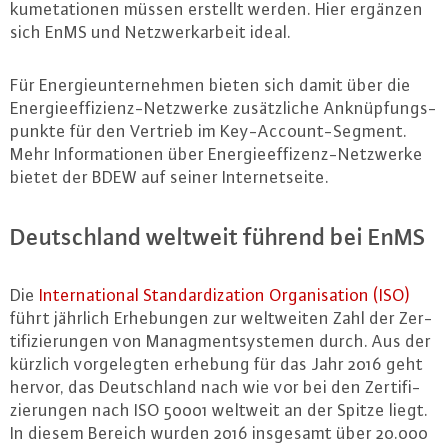
ku­me­ta­tio­nen müssen erstellt werden. Hier ergänzen
sich EnMS und Netz­werk­ar­beit ideal.
Für En­er­gie­un­ter­neh­men bieten sich damit über die
En­er­gie­ef­fi­zi­enz-Netz­wer­ke zu­sätz­li­che An­knüp­fungs­
punk­te für den Vertrieb im Key-Ac­count-Seg­ment.
Mehr In­for­ma­tio­nen über En­er­gie­ef­fi­zenz-Netz­wer­ke
bietet der BDEW auf seiner In­ter­net­sei­te.
Deutsch­land weltweit führend bei EnMS
Die
In­ter­na­tio­nal Stan­dar­di­za­t­i­on Or­ga­ni­sa­ti­on (ISO)
führt jährlich Er­he­bun­gen zur welt­wei­ten Zahl der Zer­
ti­fi­zie­run­gen von Ma­nag­ment­sys­te­men durch. Aus der
kürzlich vor­ge­leg­ten erhebung für das Jahr 2016 geht
hervor, das Deutsch­land nach wie vor bei den Zer­ti­fi­
zie­run­gen nach ISO 50001 weltweit an der Spitze liegt.
In diesem Bereich wurden 2016 insgesamt über 20.000