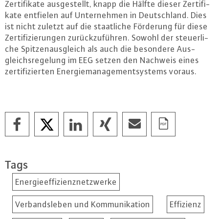
Zer­ti­fi­ka­te aus­ge­stellt, knapp die Hälfte dieser Zer­ti­fi­
ka­te entfielen auf Un­ter­neh­men in Deutsch­land. Dies
ist nicht zuletzt auf die staat­li­che Förderung für diese
Zer­ti­fi­zie­run­gen zu­rück­zu­füh­ren. Sowohl der steu­er­li­
che Spit­zen­aus­gleich als auch die besondere Aus­
gleichs­re­ge­lung im EEG setzen den Nachweis eines
zer­ti­fi­zier­ten En­er­gie­ma­nage­ment­sys­tems voraus.
Tags
Energieeffizienznetzwerke
Verbandsleben und Kommunikation
Effizienz