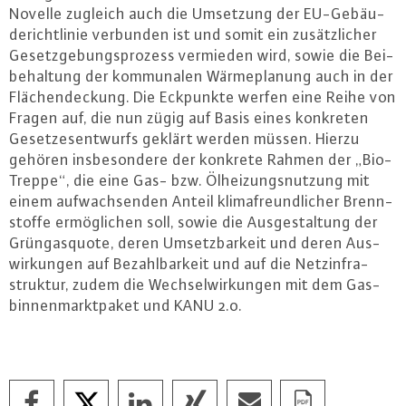
Novelle zugleich auch die Umsetzung der EU-Ge­bäu­
de­richt­li­nie verbunden ist und somit ein zu­sätz­li­cher
Ge­setz­ge­bungs­pro­zess vermieden wird, sowie die Bei­
be­hal­tung der kom­mu­na­len Wär­me­pla­nung auch in der
Flä­chen­de­ckung. Die Eckpunkte werfen eine Reihe von
Fragen auf, die nun zügig auf Basis eines konkreten
Ge­set­zes­ent­wurfs geklärt werden müssen. Hierzu
gehören ins­be­son­de­re der konkrete Rahmen der „Bio-
Trep­pe“, die eine Gas- bzw. Öl­hei­zungs­nut­zung mit
einem auf­wach­sen­den Anteil kli­ma­freund­li­cher Brenn­
stof­fe er­mög­li­chen soll, sowie die Aus­ge­stal­tung der
Grün­gas­quo­te, deren Um­setz­bar­keit und deren Aus­
wir­kun­gen auf Be­zahl­bar­keit und auf die Netz­in­fra­
struk­tur, zudem die Wech­sel­wir­kun­gen mit dem Gas­
bin­nen­markt­pa­ket und KANU 2.0.