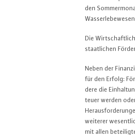
den Som­mer­mo­na­
Was­ser­le­be­we­sen
Die Wirt­schaft­li
staat­li­chen För­der
Neben der Fi­nan­zi
für den Erfolg: För
de­re die Ein­hal­t
teuer werden ode
Her­aus­for­de­run­
weiterer we­sent­li­
mit allen be­tei­li