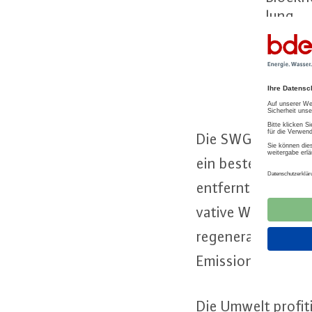
lung,
Power-t
in­no­v
ther­mi
Die SWG kom­bi­nie
ein be­ste­hen­des 
entfernt, direkt a
va­ti­ve Wär­me­er
re­ge­ne­ra­ti­ver 
Emis­sio­nen jährl
Die Umwelt pro­fi­