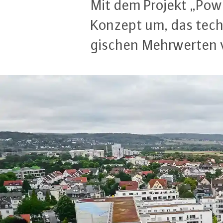
Mit dem Projekt „Powe
Kon­zept um, das tech­n
gi­schen Mehr­wer­ten 