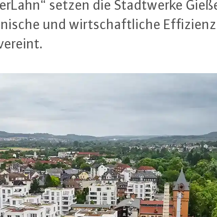
rLahn“ setzen die Stadt­wer­ke Gießen
i­sche und wirt­schaft­li­che Effizien
vereint.