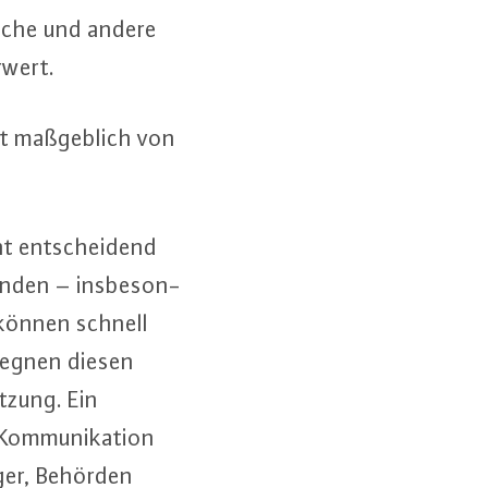
ische und andere
hrwert.
t maß­geb­lich von
ent ent­schei­dend
bunden – ins­be­son­
en können schnell
gegnen diesen
etzung. Ein
Kom­mu­ni­ka­ti­on
ürger, Behörden