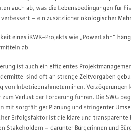
ten auch ab, was die Le­bens­be­din­gun­gen für F
 ver­bes­sert – ein zu­sätz­li­cher öko­lo­gi­scher Me
ch­keit eines iKWK-Pro­jekts wie „PowerLahn“ häng
­mit­teln ab.
e­rung ist auch ein ef­fi­zi­en­tes Pro­jekt­ma­nage­m
­der­mit­tel sind oft an strenge Zeit­vor­ga­ben ge
ung von In­be­trieb­nah­me­ter­mi­nen. Ver­zö­ge­run­g
r zum Verlust der Förderung führen. Die SWG be
gen mit sorg­fäl­ti­ger Planung und strin­gen­ter Ums
cher Er­folgs­fak­tor ist die klare und trans­pa­ren­te 
g­ten Sta­ke­hol­dern – darunter Bür­ge­rin­nen und B