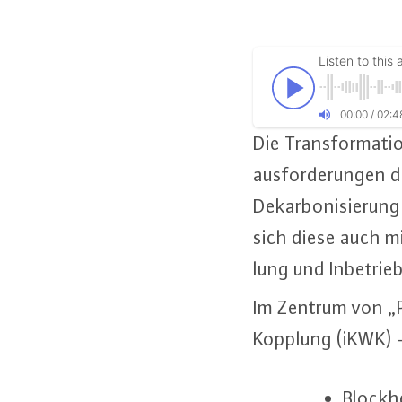
Listen to this a
00
:
00
/
02
:
4
Die Trans­for­ma­ti
aus­for­de­run­gen
Dekar­bo­ni­sie­ru
sich diese auch mi
lung und In­be­trie
Im Zentrum von „P
Kopp­lung (iKWK) – 
Block­h