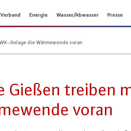
Verband
Energie
Wasser/Abwasser
Presse
iKWK-Anlage die Wärmewende voran
ke Gießen treiben 
­me­wen­de voran