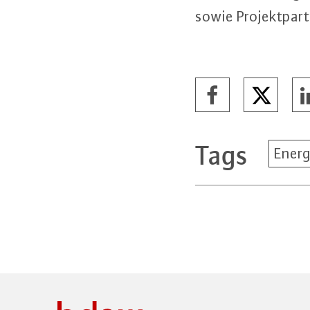
sowie Pro­jekt­part­
Tags
Energ