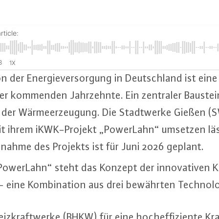
rticle:
8
1X
­on der En­er­gie­ver­sor­gung in Deutsch­land ist ei
 der kommenden Jahr­zehn­te. Ein zentraler Baustei
ng der Wär­me­er­zeu­gung. Die Stadt­wer­ke Gießen 
t ihrem iKWK-Pro­jekt „PowerLahn“ umsetzen lässt
b­nah­me des Projekts ist für Juni 2026 geplant.
owerLahn“ steht das Konzept der in­no­va­ti­ven 
eine Kom­bi­na­ti­on aus drei bewährten Tech­no­lo­
eiz­kraft­wer­ke (BHKW) für eine hoch­ef­fi­zi­en­te