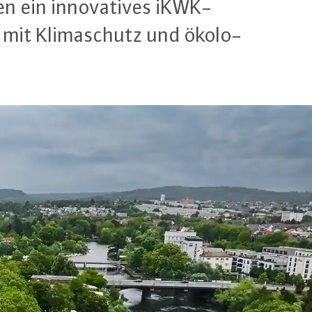
 ein in­no­va­ti­ves iKWK-
z mit Kli­ma­schutz und öko­lo­