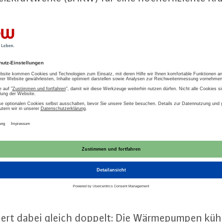
o-Heat (P2H) -Elemente zur In­te­gra­ti­on von St
a­ti­ve Wär­me­er­zeu­ger wie Wär­me­pum­pen, So­lar­
e.
­ren dabei zwei BHKW und einen elek­tri­schen Wär­
Kraft­werks­ge­bäu­de in­te­griert werden. Etwa zwe
m Ufer der Lahn, entstehen drei Groß­wär­me­pum­pe
­zeu­ger fungieren und dem Fluss Wärme entziehen.
En­er­gie­quel­len für den Betrieb dieser Wär­me­pum­
ich um rund 7.767 Tonnen reduziert werden.
tiert dabei gleich doppelt: Die Wär­me­pum­pen küh