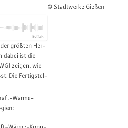
© Stadtwerke Gießen
BotTalk
ne der größten Her­
n dabei ist die
(SWG) zeigen, wie
. Die Fer­tig­stel­
Kraft-Wär­me-
gi­en:
 Kraft-Wär­me-Kopp­