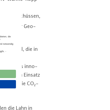
rom­über­schüs­sen,
ther­mie oder Geo­
me­kes­sel, die in
i Kilometer
n, die als in­no­
 Durch den Einsatz
pen können die CO₂-
len die Lahn in