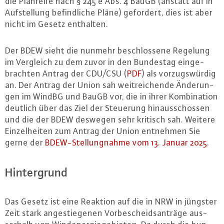
die Planreife nach § 245 e Abs. 4 BauGB (anstatt auf in
Auf­stel­lung be­find­li­che Pläne) gefordert, dies ist aber
nicht im Gesetz enthalten.
Der BDEW sieht die nunmehr be­schlos­se­ne Regelung
im Vergleich zu dem zuvor in den Bundestag ein­ge­
brach­ten Antrag der CDU/CSU (
PDF
) als vor­zugs­wür­dig
an. Der Antrag der Union sah weit­rei­chen­de Än­de­run­
gen im WindBG und BauGB vor, die in ihrer Kom­bi­na­ti­on
deutlich über das Ziel der Steuerung hin­aus­schos­sen
und die der BDEW deswegen sehr kritisch sah. Weitere
Ein­zel­hei­ten zum Antrag der Union entnehmen Sie
gerne der
BDEW-Stel­lung­nah­me vom 13. Januar 2025
.
Hin­ter­grund
Das Gesetz ist eine Reaktion auf die in NRW in jüngster
Zeit stark an­ge­stie­ge­nen Vor­be­scheids­an­trä­ge aus­