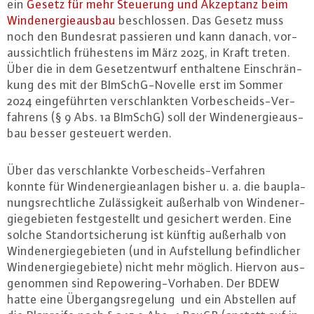
ein
Gesetz für mehr Steuerung und Akzeptanz beim
Wind­ener­gie­aus­bau
be­schlos­sen. Das Gesetz muss
noch den Bundesrat passieren und kann danach, vor­
aus­sicht­lich frü­hes­tens im März 2025, in Kraft treten.
Über die in dem Ge­setz­ent­wurf ent­hal­te­ne Ein­schrän­
kung des mit der BIm­SchG-No­vel­le erst im Sommer
2024 ein­ge­führ­ten ver­schlank­ten Vor­be­scheids-Ver­
fah­rens (§ 9 Abs. 1a BImSchG) soll der Wind­ener­gie­aus­
bau besser gesteuert werden.
Über das ver­schlank­te Vor­be­scheids-Ver­fah­ren
konnte für Wind­ener­gie­an­la­gen bisher u. a. die bau­pla­
nungs­recht­li­che Zu­läs­sig­keit außerhalb von Wind­ener­
gie­ge­bie­ten fest­ge­stellt und gesichert werden. Eine
solche Stand­ort­si­che­rung ist künftig außerhalb von
Wind­ener­gie­ge­bie­ten (und in Auf­stel­lung be­find­li­cher
Wind­ener­gie­ge­bie­te) nicht mehr möglich. Hiervon aus­
ge­nom­men sind Re­power­ing-Vor­ha­ben. Der BDEW
hatte eine Über­gangs­re­ge­lung und ein Abstellen auf