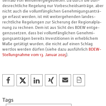
ser­halb von Wind­ener­gie­ge­bie­ten. Da durch die bun­
des­recht­li­che Regelung nur Vor­be­scheids­an­trä­ge, aber
nicht auch die voll­um­fäng­li­chen Ge­neh­mi­gungs­an­trä­
ge erfasst werden, ist mit wei­ter­ge­hen­den lan­des­
recht­li­che Re­ge­lun­gen zur Sicherung der Re­gio­nal­pla­
nung zu rechnen. Dem ist aus Sicht des BDEW ent­ge­
gen­zu­set­zen, dass bei voll­um­fäng­li­chen Ge­neh­mi­
gungs­an­trä­gen bereits In­ves­ti­tio­nen in er­heb­li­chem
Maße getätigt wurden, die nicht auf einen Schlag
wertlos werden dürfen (siehe dazu aus­führ­lich
BDEW-
Stel­lung­nah­me vom 13. Januar 2025
).
Tags