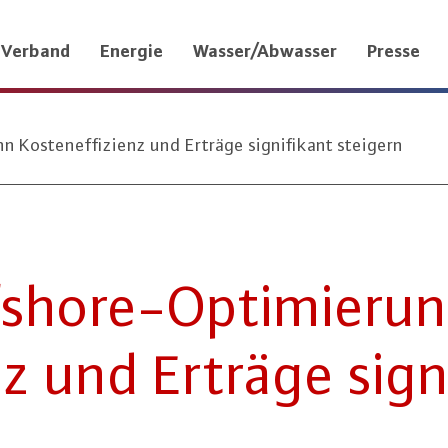
Verband
Energie
Wasser/Abwasser
Presse
 Kosteneffizienz und Erträge signifikant steigern
­shore-Op­ti­mie­r
enz und Erträge si­gni