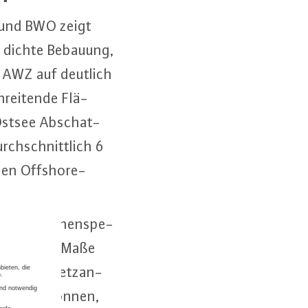
W und BWO zeigt
r dichte Bebauung,
n AWZ auf deutlich
rei­ten­de Flä­
Ostsee Ab­schat­
rch­schnitt­lich 6
 den Off­shore-
einer flä­chen­spe­
sinn­vol­lem Maße
ff­shore-Netz­an­
t werden können,