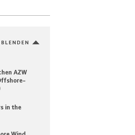
SBLENDEN
schen AZW
Offshore-
)
s in the
hore Wind