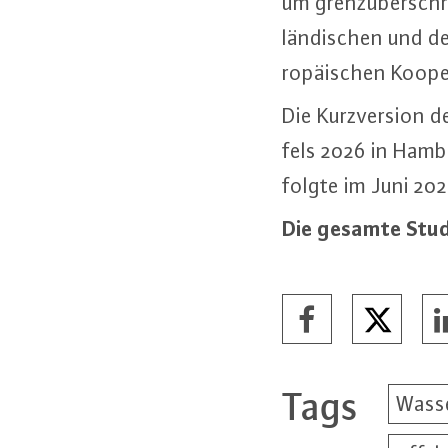
um grenz­über­schr
län­di­schen und d
ro­päi­schen Ko­op
Die Kurz­ver­si­on 
fels 2026 in Hambur
folgte im Juni 202
Die gesamte Studi
Tags
Wasse