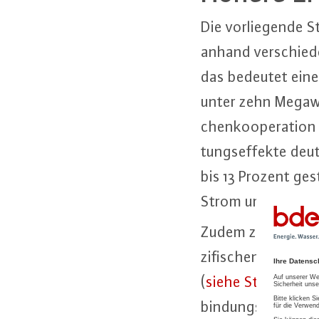
Die vor­lie­gen­de
anhand ver­schie­
das bedeutet eine
unter zehn Megawatt
chen­ko­ope­ra­ti
tungs­ef­fek­te deu
bis 13 Prozent ge­
Strom um 6 bis 11
Zudem zeigt die St
zi­fi­schen Über­ba
(
siehe Studie von
bin­dungs­sys­te­