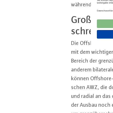
während die Er­zeu­
Großes Pot
schrei­ten­
Die Off­shore-Op­t
mit dem wichtigen 
Bereich der grenz­ü
anderem bi­la­te­r
können Off­shore-
schen AWZ, die do
und radial an das
der Ausbau noch e