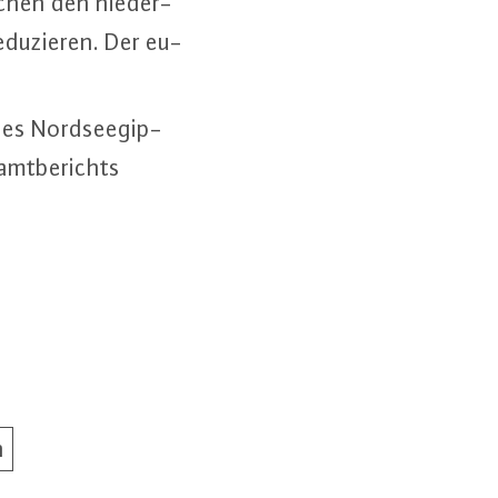
schen den nie­der­
du­zie­ren. Der eu­
.
des Nord­see­gip­
amt­be­richts
n