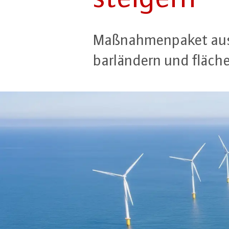
Maß­nah­men­pa­ket aus
bar­län­dern und flä­ch