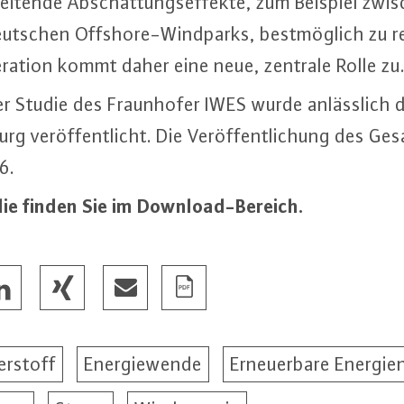
ei­ten­de Ab­schat­tungs­ef­fek­te, zum Beispiel zwi
eutschen Off­shore-Wind­parks, best­mög­lich zu re­
e­ra­ti­on kommt daher eine neue, zentrale Rolle zu
der Studie des Fraun­ho­fer IWES wurde an­läss­lich 
g ver­öf­fent­licht. Die Ver­öf­fent­li­chung des Ge­s
6.
e finden Sie im Down­load-Be­reich.
rstoff
Energiewende
Erneuerbare Energie