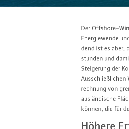
Der Off­shore-Wind
En­er­gie­wen­de un
dend ist es aber, 
stun­den und damit 
Stei­ge­rung der Ko
Aus­schließ­li­ch
rech­nung von grenz
aus­län­di­sche Flä
können, die für d
Höhere Ert