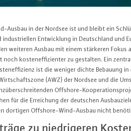
-Aus­bau in der Nordsee ist und bleibt ein Schlüs
d in­dus­tri­el­len Ent­wick­lung in Deutsch­land und 
den weiteren Ausbau mit einem stärkeren Fokus au
noch kos­ten­ef­fi­zi­en­ter zu gestalten. Ein zentra
s­ten­ef­fi­zi­enz ist die weniger dichte Bebauung 
en Wirt­schafts­zo­ne (AWZ) der Nordsee und die U
­über­schrei­ten­den Off­shore-Ko­ope­ra­ti­ons­pro
chen für die Er­rei­chung der deutschen Aus­bau­zie­
en dortigen Off­shore-Wind-Aus­bau nicht benöt
räge zu nied­ri­ge­ren Koste