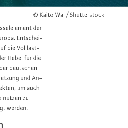
© Kaito Wai / Shutterstock
­sel­ele­ment der
Europa. Ent­schei­
f die Voll­last­
ler Hebel für die
in der deutschen
msetzung und An­
­jek­ten, um auch
le nutzen zu
igt werden.
n