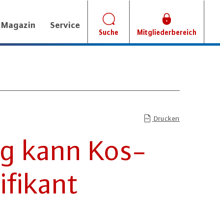
Magazin
Service
Suche
Mitgliederbereich
Drucken
ung kann Kos­
­fi­kant