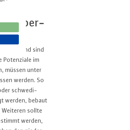
renz­über­
n­zia­le und sind
o­ten­zia­le im
ben, müssen unter
los­sen werden. So
oder schwe­di­
gt werden, bebaut
 Weiteren sollte
e­stimmt werden,