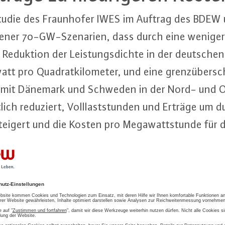
 Studie des Fraun­ho­fer IWES im Auftrag des BDE
de­ner 70-GW-Sze­na­ri­en, dass durch eine wenige
 Reduktion der Leis­tungs­dich­te in der deutsche
 pro Qua­drat­ki­lo­me­ter, und eine grenz­über­sch
­on mit Dänemark und Schweden in der Nord- und 
tlich reduziert, Voll­last­stun­den und Erträge um du
stei­gert und die Kosten pro Me­ga­watt­stun­de für
 Prozent gesenkt werden können.
udie bei­spiel­haft auf, wie durch die Anwendung 
u­ung der Netz­an­schlüs­se in volks­wirt­schaft­lich 
 Frontier Economics, 2026
) die Aus­las­tung der O
me (ONAS) ge­stei­gert und ganze ONAS ein­ge­spar