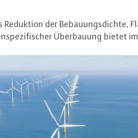
 Reduktion der Be­bau­ungs­dich­te, Flä
en­spe­zi­fi­scher Über­bau­ung bietet i