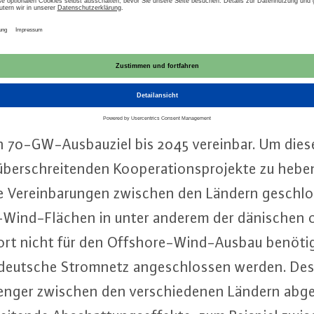
gungs­ka­pa­zi­tät gleich­bleibt.
enzial durch ver­stärk­te g
de Ko­ope­ra­ti­on
i­mie­rungs­maß­nah­men bieten somit immense Po­te
70-GW-Aus­bau­ziel bis 2045 vereinbar. Um diese P
ber­schrei­ten­den Ko­ope­ra­ti­ons­pro­jek­te zu he
a­le Ver­ein­ba­run­gen zwischen den Ländern ge­sch
Wind-Flä­chen in unter anderem der dänischen 
rt nicht für den Off­shore-Wind-Aus­bau benöti
 deutsche Stromnetz an­ge­schlos­sen werden. Des
nger zwischen den ver­schie­de­nen Ländern ab­g