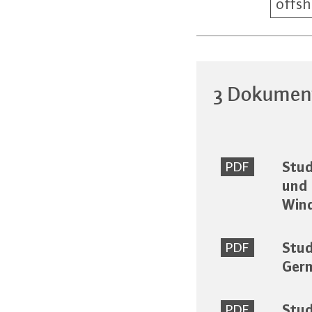
offsh
3 Dokumen
Stud
PDF
und 
Wind
Stud
PDF
Germ
Stud
PDF