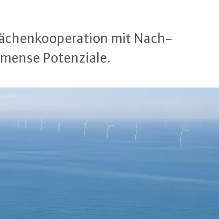
­chen­ko­ope­ra­ti­on mit Nach­
mmense Po­ten­zia­le.