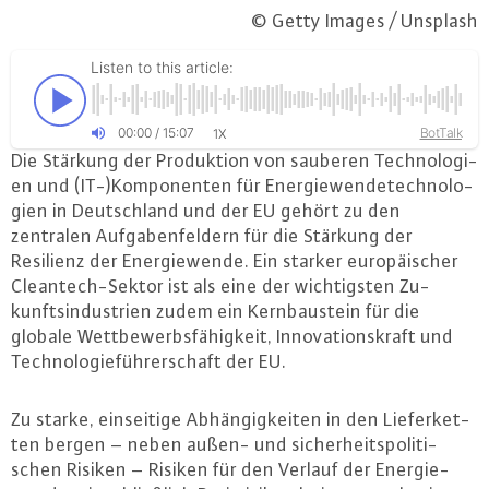
© Getty Images / Unsplash
Listen to this article:
00
:
00
/
15
:
07
BotTalk
1X
Die Stärkung der Pro­duk­ti­on von sauberen Tech­no­lo­gi­
en und (IT-)Kom­po­nen­ten für En­er­gie­wen­de­tech­no­lo­
gi­en in Deutsch­land und der EU gehört zu den
zentralen Auf­ga­ben­fel­dern für die Stärkung der
Resilienz der En­er­gie­wen­de. Ein starker eu­ro­päi­scher
Cle­an­tech-Sek­tor ist als eine der wich­tigs­ten Zu­
kunfts­in­dus­tri­en zudem ein Kern­bau­stein für die
globale Wett­be­werbs­fä­hig­keit, In­no­va­ti­ons­kraft und
Tech­no­lo­gie­füh­rer­schaft der EU.
Zu starke, ein­sei­ti­ge Ab­hän­gig­kei­ten in den Lie­fer­ket­
ten bergen – neben außen- und si­cher­heits­po­li­ti­
schen Risiken – Risiken für den Verlauf der En­er­gie­