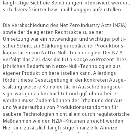
lang­fris­ti­ge Sicht die Be­mü­hun­gen in­ten­si­viert werden,
sich di­ver­si­fi­zier­ter bzw. un­ab­hän­gi­ger auf­zu­stel­len.
Die Ver­ab­schie­dung des Net Zero Industry Acts (NZIA)
sowie der de­le­gier­ten Rechts­ak­te zu seiner
Umsetzung war ein not­wen­di­ger und wichtiger po­li­ti­
scher Schritt zur Stärkung eu­ro­päi­scher Pro­duk­ti­ons­
ka­pa­zi­tä­ten von Net­to-Null-Tech­no­lo­gi­en. Der NZIA
verfolgt das Ziel, dass die EU bis 2030 40 Prozent ihres
jähr­li­chen Bedarfs an Net­to-Null-Tech­no­lo­gi­en aus
eigener Pro­duk­ti­on be­reit­stel­len kann. Al­ler­dings
fördert diese Ge­setz­ge­bung in der konkreten Aus­ge­
stal­tung weitere Kom­ple­xi­tät im Aus­schrei­bungs­de­
sign, was genau be­ob­ach­tet und ggf. über­ar­bei­tet
werden muss. Zudem können der Erhalt und der Aus-
und Wie­der­auf­bau von Pro­duk­ti­ons­stand­or­ten für
saubere Tech­no­lo­gi­en nicht allein durch re­gu­la­to­ri­sche
Maßnahmen wie den NZIA-Kri­te­ri­en erreicht werden.
Hier sind zu­sätz­lich lang­fris­ti­ge fi­nan­zi­el­le Anreize