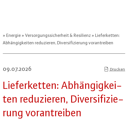
Energie
Versorgungssicherheit & Resilienz
Lieferketten:
Abhängigkeiten reduzieren, Diversifizierung vorantreiben
09.07.2026
Drucken
Lie­fer­ket­ten: Ab­hän­gig­kei­
ten re­du­zie­ren, Di­ver­si­fi­zie­
rung vor­an­trei­ben