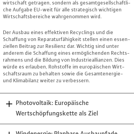
wirt­schaft getragen, sondern als ge­samt­ge­sell­schaft­li­
che Aufgabe EU-weit für alle stra­te­gisch wichtigen
Wirt­schafts­be­rei­che wahr­ge­nom­men wird.
Der Ausbau eines ef­fek­ti­ven Re­cy­clings und die
Schaffung von Re­pa­ra­tur­fä­hig­keit stellen einen es­sen­
zi­el­len Beitrag zur Resilienz dar. Wichtig sind unter
anderem die Schaffung eines er­mög­li­chen­den Rechts­
rah­mens und die Bildung von In­dus­trie­al­li­an­zen. Dies
würde es erlauben, Rohstoffe im eu­ro­päi­schen Wirt­
schafts­raum zu behalten sowie die Ge­samt­ener­gie-
und Kli­ma­bi­lanz weiter zu ver­bes­sern.
Photovoltaik: Europäische
Wertschöpfungskette als Ziel
Windenergie: Planbare Ausbaupfade