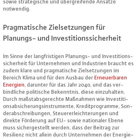
sowie stra­te­gi­sche und über­grei­fen­de Ansätze
notwendig.
Prag­ma­ti­sche Ziel­set­zun­gen für
Planungs- und In­ves­ti­ti­ons­si­cher­heit
Im Sinne der lang­fris­ti­gen Planungs- und In­ves­ti­ti­ons­
si­cher­heit für Un­ter­neh­men und In­dus­tri­en braucht es
zudem klare und prag­ma­ti­sche Ziel­set­zun­gen im
Bereich Klima und für den Ausbau der
Er­neu­er­ba­ren
Energien
, darunter für das Jahr 2040, und das ver­
bind­li­che po­li­ti­sche Be­kennt­nis, diese ein­zu­hal­ten.
Durch maß­stabs­ge­rech­te Maßnahmen wie In­ves­ti­ti­
ons­ab­si­che­rungs­in­stru­men­te, Kre­dit­pro­gram­me, Son­
der­ab­schrei­bun­gen, Steu­er­er­leich­te­run­gen und
direkte Förderung auf EU- sowie na­tio­na­ler Ebene
muss si­cher­ge­stellt werden, dass der Beitrag zur
Resilienz nicht allein durch Un­ter­neh­men der En­er­gie­