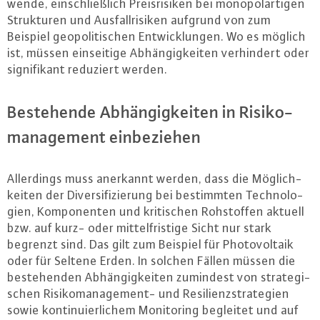
wen­de, ein­schließ­lich Preis­ri­si­ken bei mo­no­pol­ar­ti­gen
Struk­tu­ren und Aus­fall­ri­si­ken aufgrund von zum
Beispiel geo­po­li­ti­schen Ent­wick­lun­gen. Wo es möglich
ist, müssen ein­sei­ti­ge Ab­hän­gig­kei­ten ver­hin­dert oder
si­gni­fi­kant reduziert werden.
Be­ste­hen­de Ab­hän­gig­kei­ten in Ri­si­ko­
ma­nage­ment ein­be­zie­hen
Al­ler­dings muss anerkannt werden, dass die Mög­lich­
kei­ten der Di­ver­si­fi­zie­rung bei be­stimm­ten Tech­no­lo­
gi­en, Kom­po­nen­ten und kri­ti­schen Roh­stof­fen aktuell
bzw. auf kurz- oder mit­tel­fris­ti­ge Sicht nur stark
begrenzt sind. Das gilt zum Beispiel für Pho­to­vol­ta­ik
oder für Seltene Erden. In solchen Fällen müssen die
be­ste­hen­den Ab­hän­gig­kei­ten zumindest von stra­te­gi­
schen Ri­si­ko­ma­nage­ment- und Resi­li­enz­stra­te­gi­en
sowie kon­ti­nu­ier­li­chem Mo­ni­to­ring begleitet und auf