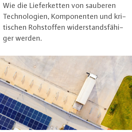
Wie die Lie­fer­ket­ten von sauberen
Tech­no­lo­gi­en, Kom­po­nen­ten und kri­
ti­schen Roh­stof­fen wi­der­stands­fä­hi­
ger werden.