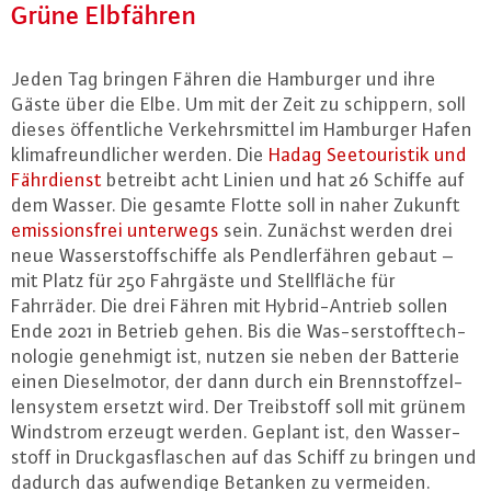
Grüne Elbfähren
Jeden Tag bringen Fähren die Hamburger und ihre
Gäste über die Elbe. Um mit der Zeit zu schippern, soll
dieses öf­fent­li­che Ver­kehrs­mit­tel im Hamburger Hafen
kli­ma­freund­li­cher werden. Die
Hadag See­tou­ris­tik und
Fähr­dienst
betreibt acht Linien und hat 26 Schiffe auf
dem Wasser. Die gesamte Flotte soll in naher Zukunft
emis­si­ons­frei unterwegs
sein. Zunächst werden drei
neue Was­ser­stoff­schif­fe als Pend­ler­fäh­ren gebaut –
mit Platz für 250 Fahrgäste und Stell­flä­che für
Fahrräder. Die drei Fähren mit Hy­brid-An­trieb sollen
Ende 2021 in Betrieb gehen. Bis die Was-ser­stoff­tech­
no­lo­gie genehmigt ist, nutzen sie neben der Batterie
einen Die­sel­mo­tor, der dann durch ein Brenn­stoff­zel­
len­sys­tem ersetzt wird. Der Treib­stoff soll mit grünem
Windstrom erzeugt werden. Geplant ist, den Was­ser­
stoff in Druck­gas­fla­schen auf das Schiff zu bringen und
dadurch das auf­wen­di­ge Betanken zu vermeiden.