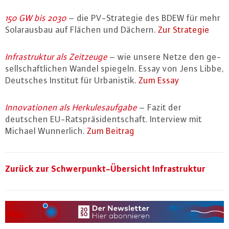
150 GW bis 2030
– die PV-Stra­te­gie des BDEW für mehr
So­lar­aus­bau auf Flächen und Dächern.
Zur Strategie
In­fra­struk­tur als Zeitzeuge
– wie unsere Netze den ge­
sell­schaft­li­chen Wandel spiegeln. Essay von Jens Libbe,
Deutsches Institut für Ur­ba­nis­tik.
Zum Essay
In­no­va­tio­nen als Her­ku­les­auf­ga­be
– Fazit der
deutschen EU-Rats­prä­si­dent­schaft. Interview mit
Michael Wun­ner­lich.
Zum Beitrag
Zurück zur Schwer­punkt-Über­sicht In­fra­struk­tur