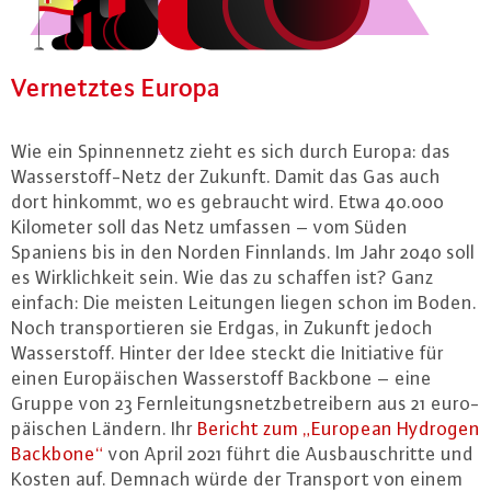
Ver­netz­tes Europa
Wie ein Spin­nen­netz zieht es sich durch Europa: das
Was­ser­stoff-Netz der Zukunft. Damit das Gas auch
dort hinkommt, wo es gebraucht wird. Etwa 40.000
Kilometer soll das Netz umfassen – vom Süden
Spaniens bis in den Norden Finnlands. Im Jahr 2040 soll
es Wirk­lich­keit sein. Wie das zu schaffen ist? Ganz
einfach: Die meisten Leitungen liegen schon im Boden.
Noch trans­por­tie­ren sie Erdgas, in Zukunft jedoch
Was­ser­stoff. Hinter der Idee steckt die In­itia­ti­ve für
einen Eu­ro­päi­schen Was­ser­stoff Backbone – eine
Gruppe von 23 Fern­lei­tungs­netz­be­trei­bern aus 21 eu­ro­
päi­schen Ländern. Ihr
Bericht zum „European Hydrogen
Backbone“
von April 2021 führt die Aus­bau­schrit­te und
Kosten auf. Demnach würde der Transport von einem