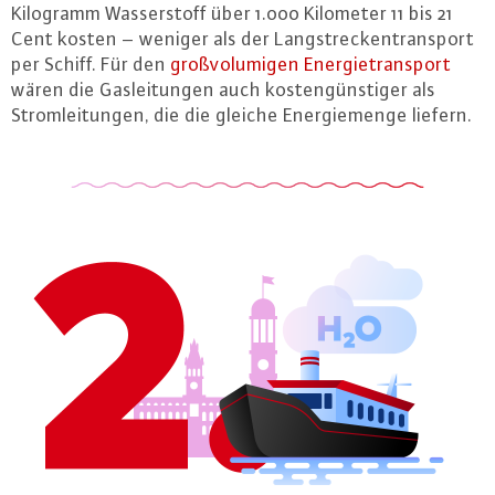
Kilogramm Was­ser­stoff über 1.000 Kilometer 11 bis 21
Cent kosten – weniger als der Lang­stre­cken­trans­port
per Schiff. Für den
groß­vo­lu­mi­gen En­er­gie­trans­port
wären die Gas­lei­tun­gen auch kos­ten­güns­ti­ger als
Strom­lei­tun­gen, die die gleiche En­er­gie­men­ge liefern.