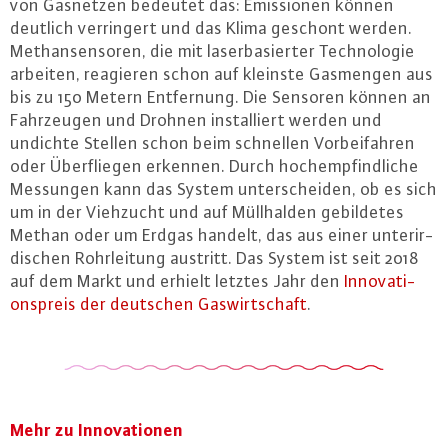
von Gasnetzen bedeutet das: Emis­sio­nen können
deutlich ver­rin­gert und das Klima geschont werden.
Me­than­sen­so­ren, die mit la­ser­ba­sier­ter Tech­no­lo­gie
arbeiten, reagieren schon auf kleinste Gasmengen aus
bis zu 150 Metern Ent­fer­nung. Die Sensoren können an
Fahr­zeu­gen und Drohnen in­stal­liert werden und
undichte Stellen schon beim schnellen Vor­bei­fah­ren
oder Über­flie­gen erkennen. Durch hoch­emp­find­li­che
Messungen kann das System un­ter­schei­den, ob es sich
um in der Viehzucht und auf Müll­hal­den ge­bil­de­tes
Methan oder um Erdgas handelt, das aus einer un­ter­ir­
di­schen Rohr­lei­tung austritt. Das System ist seit 2018
auf dem Markt und erhielt letztes Jahr den
In­no­va­ti­
ons­preis der deutschen Gas­wirt­schaft
.
Mehr zu In­no­va­tio­nen