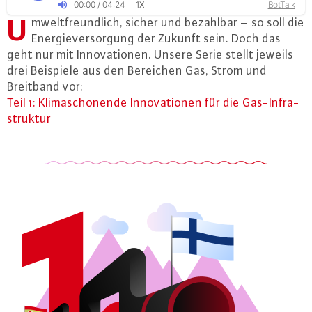
00
:
00
/
04
:
24
BotTalk
1X
U
mwelt­freund­lich, sicher und bezahlbar – so soll die
En­er­gie­ver­sor­gung der Zukunft sein. Doch das
geht nur mit In­no­va­tio­nen. Unsere Serie stellt jeweils
drei Beispiele aus den Bereichen Gas, Strom und
Breitband vor:
Teil 1: Kli­ma­scho­nen­de In­no­va­tio­nen für die Gas-In­fra­
struk­tur