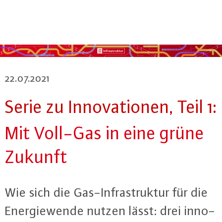
22.07.2021
Serie zu In­no­va­tio­nen, Teil 1:
Mit Voll-Gas in eine grüne
Zukunft
Wie sich die Gas-In­fra­struk­tur für die
En­er­gie­wen­de nutzen lässt: drei in­no­