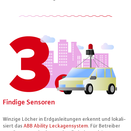
Findige Sensoren
Winzige Löcher in Erd­gas­lei­tun­gen erkennt und lo­ka­li­
siert das
ABB Ability Le­cka­gen­sys­tem
. Für Betreiber