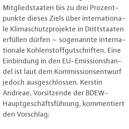
Mit­glied­staa­ten bis zu drei Pro­zent­
punk­te dieses Ziels über in­ter­na­tio­na­
le Kli­ma­schutz­pro­jek­te in Dritt­staa­ten
erfüllen dürfen – so­ge­nann­te in­ter­na­
tio­na­le Koh­len­stoff­gut­schrif­ten. Eine
Ein­bin­dung in den EU-Emis­si­ons­han­
del ist laut dem Kom­mis­si­ons­ent­wurf
jedoch aus­ge­schlos­sen. Kerstin
Andreae, Vor­sit­zen­de der BDEW-
Haupt­ge­schäfts­füh­rung, kom­men­tiert
den Vorschlag: