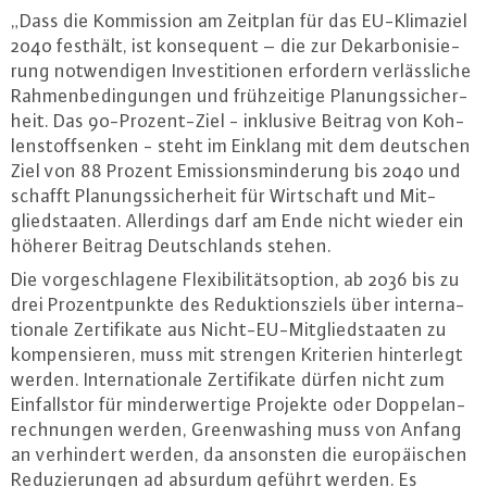
„Dass die Kom­mis­si­on am Zeitplan für das EU-Kli­ma­ziel
2040 festhält, ist kon­se­quent – die zur Dekar­bo­ni­sie­
rung not­wen­di­gen In­ves­ti­tio­nen erfordern ver­läss­li­che
Rah­men­be­din­gun­gen und früh­zei­ti­ge Pla­nungs­si­cher­
heit. Das 90-Pro­zent-Ziel - inklusive Beitrag von Koh­
len­stoff­sen­ken - steht im Einklang mit dem deutschen
Ziel von 88 Prozent Emis­si­ons­min­de­rung bis 2040 und
schafft Pla­nungs­si­cher­heit für Wirt­schaft und Mit­
glied­staa­ten. Al­ler­dings darf am Ende nicht wieder ein
höherer Beitrag Deutsch­lands stehen.
Die vor­ge­schla­ge­ne Fle­xi­bi­li­täts­op­ti­on, ab 2036 bis zu
drei Pro­zent­punk­te des Re­duk­ti­ons­ziels über in­ter­na­
tio­na­le Zer­ti­fi­ka­te aus Nicht-EU-Mit­glied­staa­ten zu
kom­pen­sie­ren, muss mit strengen Kriterien hin­ter­legt
werden. In­ter­na­tio­na­le Zer­ti­fi­ka­te dürfen nicht zum
Ein­falls­tor für min­der­wer­ti­ge Projekte oder Dop­pel­an­
rech­nun­gen werden, Green­wa­shing muss von Anfang
an ver­hin­dert werden, da ansonsten die eu­ro­päi­schen
Re­du­zie­run­gen ad absurdum geführt werden. Es