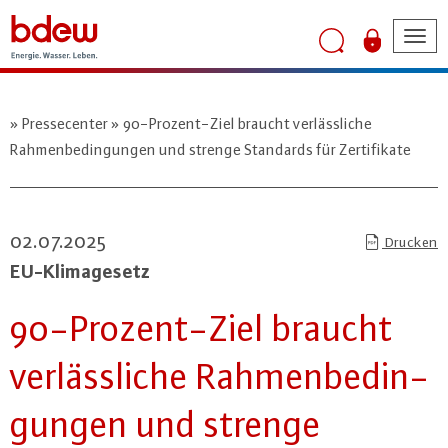
Tog
nav
Pressecenter
90-Prozent-Ziel braucht verlässliche
Rahmenbedingungen und strenge Standards für Zertifikate
02.07.2025
Drucken
EU-Kli­ma­ge­setz
90-Pro­zent-Ziel braucht
ver­läss­li­che Rah­men­be­din­
gun­gen und strenge