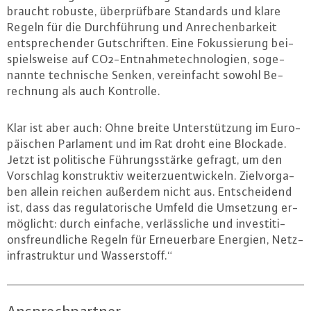
braucht robuste, über­prüf­ba­re Standards und klare
Regeln für die Durch­füh­rung und An­re­chen­bar­keit
ent­spre­chen­der Gut­schrif­ten. Eine Fo­kus­sie­rung bei­
spiels­wei­se auf CO2-Ent­nah­me­tech­no­lo­gi­en, so­ge­
nann­te tech­ni­sche Senken, ver­ein­facht sowohl Be­
rech­nung als auch Kontrolle.
Klar ist aber auch: Ohne breite Un­ter­stüt­zung im Eu­ro­
päi­schen Parlament und im Rat droht eine Blockade.
Jetzt ist po­li­ti­sche Füh­rungs­stär­ke gefragt, um den
Vorschlag kon­struk­tiv wei­ter­zu­ent­wi­ckeln. Ziel­vor­ga­
ben allein reichen außerdem nicht aus. Ent­schei­dend
ist, dass das re­gu­la­to­ri­sche Umfeld die Umsetzung er­
mög­licht: durch einfache, ver­läss­li­che und in­ves­ti­ti­
ons­freund­li­che Regeln für Er­neu­er­ba­re Energien, Netz­
in­fra­struk­tur und Was­ser­stoff.“