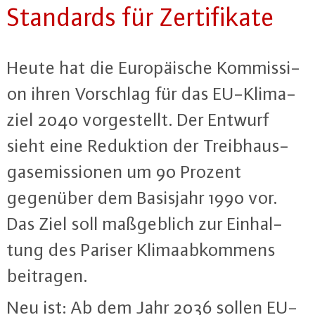
Standards für Zer­ti­fi­ka­te
Heute hat die Eu­ro­päi­sche Kom­mis­si­
on ihren Vorschlag für das EU-Kli­ma­
ziel 2040 vor­ge­stellt. Der Entwurf
sieht eine Reduktion der Treib­haus­
gas­emis­sio­nen um 90 Prozent
gegenüber dem Basisjahr 1990 vor.
Das Ziel soll maß­geb­lich zur Ein­hal­
tung des Pariser Kli­ma­ab­kom­mens
beitragen.
Neu ist: Ab dem Jahr 2036 sollen EU-