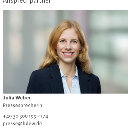
Ansprechpartner
Julia Weber
Pres­se­spre­che­rin
+49 30 300 199-1174
presse@​bdew.​de