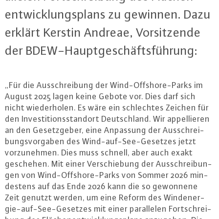
ent­wick­lungs­plans zu gewinnen. Dazu
erklärt Kerstin Andreae, Vor­sit­zen­de
der BDEW-Haupt­ge­schäfts­füh­rung:
„Für die Aus­schrei­bung der Wind-Off­shore-Parks im
August 2025 lagen keine Gebote vor. Dies darf sich
nicht wie­der­ho­len. Es wäre ein schlech­tes Zeichen für
den In­ves­ti­ti­ons­stand­ort Deutsch­land. Wir ap­pel­lie­ren
an den Ge­setz­ge­ber, eine Anpassung der Aus­schrei­
bungs­vor­ga­ben des Wind-auf-See-Ge­set­zes jetzt
vor­zu­neh­men. Dies muss schnell, aber auch exakt
geschehen. Mit einer Ver­schie­bung der Aus­schrei­bun­
gen von Wind-Off­shore-Parks von Sommer 2026 min­
des­tens auf das Ende 2026 kann die so gewonnene
Zeit genutzt werden, um eine Reform des Wind­ener­
gie-auf-See-Ge­set­zes mit einer par­al­le­len Fort­schrei­