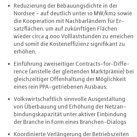
Re­du­zie­rung der Be­bau­ungs­dich­te in der
Nordsee - auf deutlich unter 10 MW/km2 sowie
die Ko­ope­ra­ti­on mit Nach­bar­län­dern für Er­
satz­flä­chen, um auf zu­künf­ti­gen Flächen
wieder circa 4.000 Voll­last­stun­den zu erreichen
und somit die Kos­ten­ef­fi­zi­enz si­gni­fi­kant zu
erhöhen;
Ein­füh­rung zwei­sei­ti­ger Contracts-for-Dif­fe­
rence (anstelle der glei­ten­den Markt­prä­mie) bei
gleich­zei­ti­ger Of­fen­hal­tung der Mög­lich­keit
eines rein PPA-ge­trie­be­nen Ausbaus;
Volks­wirt­schaft­lich sinnvolle Aus­ge­stal­tung
von Über­bau­ung und Erhöhung der Netz­an­
bin­dungs­ka­pa­zi­tät unter aktiver Ein­bin­dung
der Branche in Form eines Bran­chen-Dia­logs
Ko­or­di­nier­te Ver­län­ge­rung der Be­triebs­zei­ten