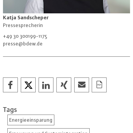
Katja Sand­sche­per
Pres­se­spre­che­rin
+49 30 300199-1175
presse@​bdew.​de
Tags
Energieeinsparung