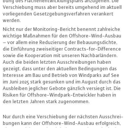
bung des Flä­chen­ent­wick­lungs­plans anzugehen. Die
Ver­schie­bung muss aber bereits umgehend im aktuell
vor­lie­gen­den Ge­setz­ge­bungs­ver­fah­ren verankert
werden.
Nicht nur der Mo­ni­to­ring-Be­richt benennt zahl­rei­che
wichtige Maßnahmen für den Off­shore-Wind-Aus­bau
– vor allem eine Re­du­zie­rung der Be­bau­ungs­dich­te,
die Ein­füh­rung zwei­sei­ti­ger Contracts-for-Dif­fe­rence
sowie die Ko­ope­ra­ti­on mit unseren Nach­bar­län­dern.
Auch die beiden letzten Aus­schrei­bun­gen haben
gezeigt, dass unter den aktuellen Be­din­gun­gen das
Interesse am Bau und Betrieb von Windparks auf See
im Juni 2025 stark gesunken und im August durch das
Aus­blei­ben jeglicher Gebote gänzlich versiegt ist. Die
Risiken für Off­shore-Wind­park-Ent­wick­ler haben in
den letzten Jahren stark zu­ge­nom­men.
Nur durch eine Ver­schie­bung der nächsten Aus­schrei­
bun­gen kann der Off­shore-Wind-Aus­bau er­folg­reich,