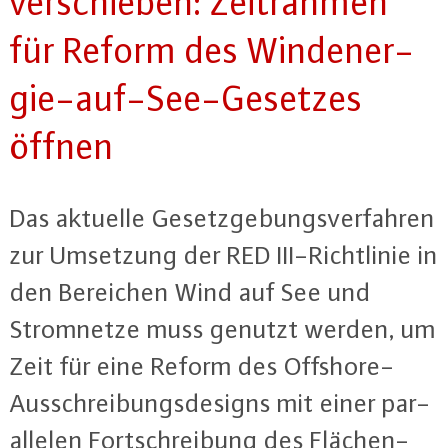
ver­schie­ben: Zeit­rah­men
für Reform des Wind­ener­
gie-auf-See-Ge­set­zes
öffnen
Das aktuelle Ge­setz­ge­bungs­ver­fah­ren
zur Umsetzung der RED III-Richt­li­nie in
den Bereichen Wind auf See und
Strom­net­ze muss genutzt werden, um
Zeit für eine Reform des Off­shore-
Aus­schrei­bungs­de­signs mit einer par­
al­le­len Fort­schrei­bung des Flä­chen­