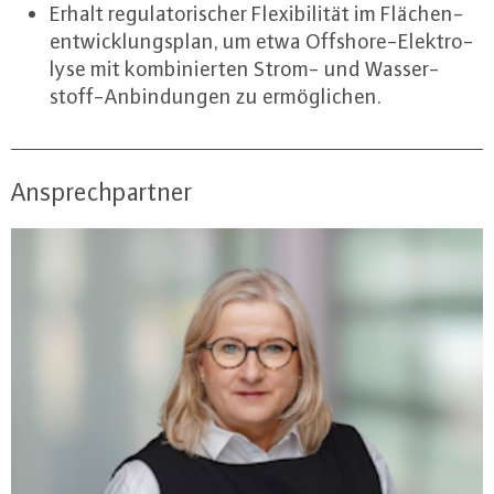
Erhalt re­gu­la­to­ri­scher Fle­xi­bi­li­tät im Flä­chen­
ent­wick­lungs­plan, um etwa Off­shore-Elek­tro­
ly­se mit kom­bi­nier­ten Strom- und Was­ser­
stoff-An­bin­dun­gen zu er­mög­li­chen.
Ansprechpartner