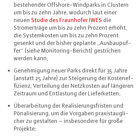
be­ste­hen­der Off­shore-Wind­parks in Clustern
um bis zu zehn Jahre, wodurch laut einer
neuen
Studie des Fraun­ho­fer IWES
die
Stromer­trä­ge um bis zu zehn Prozent erhöht,
die Sys­tem­kos­ten um bis zu zehn Prozent
gesenkt und der bisher geplante „Aus­bau­puf­
fer“ (siehe Mo­ni­to­ring-Be­richt) ge­stri­chen
werden kann;
Ge­neh­mi­gung neuer Parks direkt für 35 Jahre
(anstatt 25 Jahre) zur Stei­ge­rung der Kos­ten­ef­
fi­zi­enz, Ver­tei­lung der Netz­kos­ten auf längeren
Zeitraum und Ent­las­tung der Lie­fer­ket­ten;
Über­ar­bei­tung der Rea­li­sie­rungs­fris­ten und
Pö­na­li­sie­rung, um die Vorgaben pra­xis­taug­li­
cher zu gestalten – ins­be­son­de­re für große
Projekte;