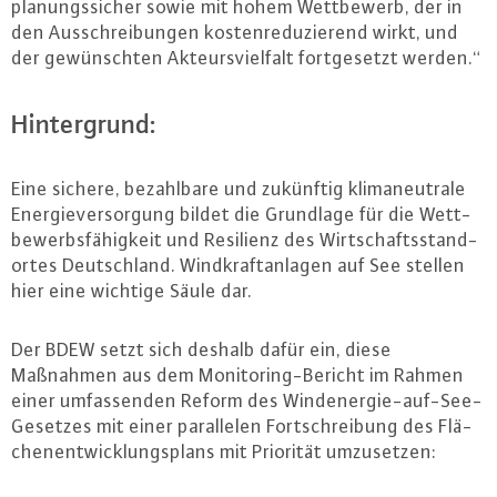
pla­nungs­si­cher sowie mit hohem Wett­be­werb, der in
den Aus­schrei­bun­gen kos­ten­re­du­zie­rend wirkt, und
der ge­wünsch­ten Ak­teurs­viel­falt fort­ge­setzt werden.“
Hin­ter­grund:
Eine sichere, be­zahl­ba­re und zukünftig kli­ma­neu­tra­le
En­er­gie­ver­sor­gung bildet die Grundlage für die Wett­
be­werbs­fä­hig­keit und Resilienz des Wirt­schafts­stand­
or­tes Deutsch­land. Wind­kraft­an­la­gen auf See stellen
hier eine wichtige Säule dar.
Der BDEW setzt sich deshalb dafür ein, diese
Maßnahmen aus dem Mo­ni­to­ring-Be­richt im Rahmen
einer um­fas­sen­den Reform des Wind­ener­gie-auf-See-
Ge­set­zes mit einer par­al­le­len Fort­schrei­bung des Flä­
chen­ent­wick­lungs­plans mit Priorität um­zu­set­zen: