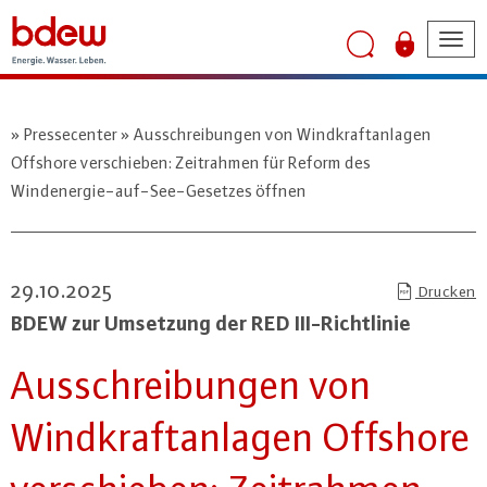
Tog
nav
Pressecenter
Ausschreibungen von Windkraftanlagen
Offshore verschieben: Zeitrahmen für Reform des
Windenergie-auf-See-Gesetzes öffnen
29.10.2025
Drucken
BDEW zur Umsetzung der RED III-Richt­li­nie
Aus­schrei­bun­gen von
Wind­kraft­an­la­gen Offshore