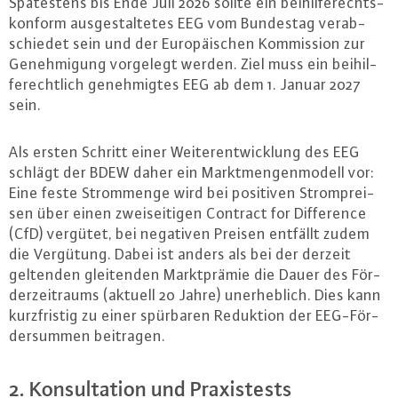
Spä­tes­tens bis Ende Juli 2026 sollte ein bei­hil­fe­rechts­
kon­form aus­ge­stal­te­tes EEG vom Bundestag ver­ab­
schie­det sein und der Eu­ro­päi­schen Kom­mis­si­on zur
Ge­neh­mi­gung vorgelegt werden. Ziel muss ein bei­hil­
fe­recht­lich ge­neh­mig­tes EEG ab dem 1. Januar 2027
sein.
Als ersten Schritt einer Wei­ter­ent­wick­lung des EEG
schlägt der BDEW daher ein Markt­men­gen­mo­dell vor:
Eine feste Strom­men­ge wird bei positiven Strom­prei­
sen über einen zwei­sei­ti­gen Contract for Dif­fe­rence
(CfD) vergütet, bei negativen Preisen entfällt zudem
die Vergütung. Dabei ist anders als bei der derzeit
geltenden glei­ten­den Markt­prä­mie die Dauer des För­
der­zeit­raums (aktuell 20 Jahre) un­er­heb­lich. Dies kann
kurz­fris­tig zu einer spürbaren Reduktion der EEG-För­
der­sum­men beitragen.
2. Kon­sul­ta­ti­on und Pra­xis­tests