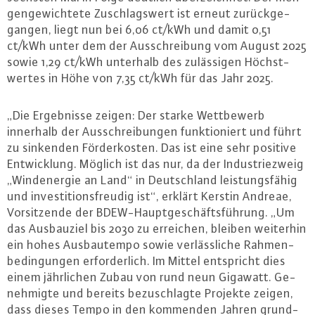
gen­ge­wich­te­te Zu­schlags­wert ist erneut zu­rück­ge­
gan­gen, liegt nun bei 6,06 ct/kWh und damit 0,51
ct/kWh unter dem der Aus­schrei­bung vom August 2025
sowie 1,29 ct/kWh unterhalb des zu­läs­si­gen Höchst­
wer­tes in Höhe von 7,35 ct/kWh für das Jahr 2025.
„Die Er­geb­nis­se zeigen: Der starke Wett­be­werb
innerhalb der Aus­schrei­bun­gen funk­tio­niert und führt
zu sinkenden För­der­kos­ten. Das ist eine sehr positive
Ent­wick­lung. Möglich ist das nur, da der In­dus­trie­zweig
„Wind­ener­gie an Land“ in Deutsch­land leis­tungs­fä­hig
und in­ves­ti­ti­ons­freu­dig ist“, erklärt Kerstin Andreae,
Vor­sit­zen­de der BDEW-Haupt­ge­schäfts­füh­rung. „Um
das Aus­bau­ziel bis 2030 zu erreichen, bleiben weiterhin
ein hohes Aus­bau­tem­po sowie ver­läss­li­che Rah­men­
be­din­gun­gen er­for­der­lich. Im Mittel ent­spricht dies
einem jähr­li­chen Zubau von rund neun Gigawatt. Ge­
neh­mig­te und bereits be­zu­schlag­te Projekte zeigen,
dass dieses Tempo in den kommenden Jahren grund­