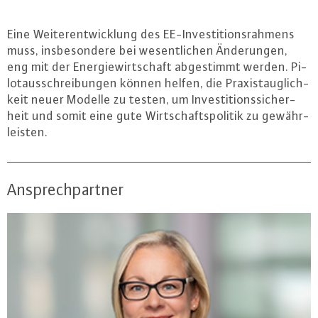
Eine Wei­ter­ent­wick­lung des EE-In­ves­ti­ti­ons­rah­mens
muss, ins­be­son­de­re bei we­sent­li­chen Än­de­run­gen,
eng mit der En­er­gie­wirt­schaft ab­ge­stimmt werden. Pi­
lot­aus­schrei­bun­gen können helfen, die Pra­xis­taug­lich­
keit neuer Modelle zu testen, um In­ves­ti­ti­ons­si­cher­
heit und somit eine gute Wirt­schafts­po­li­tik zu ge­währ­
leis­ten.
Ansprechpartner