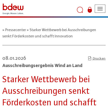
Tog
nav
Pressecenter
Starker Wettbewerb bei Ausschreibungen
senkt Förderkosten und schafft Innovation
08.01.2026
Drucken
Aus­schrei­bungs­er­geb­nis Wind an Land
Starker Wett­be­werb bei
Aus­schrei­bun­gen senkt
För­der­kos­ten und schafft