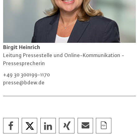
Birgit Heinrich
Leitung Pres­se­stel­le und On­line-Kom­mu­ni­ka­ti­on -
Pres­se­spre­che­rin
+49 30 300199-1170
presse@​bdew.​de