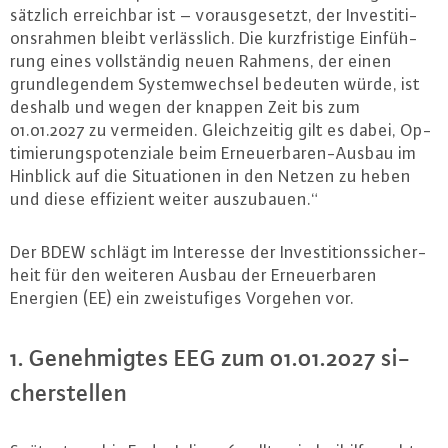
sätz­lich er­reich­bar ist – vor­aus­ge­setzt, der In­ves­ti­ti­
ons­rah­men bleibt ver­läss­lich. Die kurz­fris­ti­ge Ein­füh­
rung eines voll­stän­dig neuen Rahmens, der einen
grund­le­gen­dem Sys­tem­wech­sel bedeuten würde, ist
deshalb und wegen der knappen Zeit bis zum
01.01.2027 zu vermeiden. Gleich­zei­tig gilt es dabei, Op­
ti­mie­rungs­po­ten­zia­le beim Er­neu­er­ba­ren-Aus­bau im
Hinblick auf die Si­tua­tio­nen in den Netzen zu heben
und diese effizient weiter aus­zu­bau­en.“
Der BDEW schlägt im Interesse der In­ves­ti­ti­ons­si­cher­
heit für den weiteren Ausbau der Er­neu­er­ba­ren
Energien (EE) ein zwei­stu­fi­ges Vorgehen vor.
1. Ge­neh­mig­tes EEG zum 01.01.2027 si­
cher­stel­len