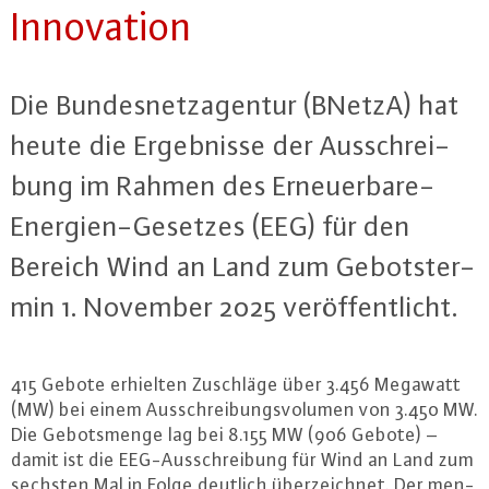
In­no­va­ti­on
Die Bun­des­netz­agen­tur (BNetzA) hat
heute die Er­geb­nis­se der Aus­schrei­
bung im Rahmen des Er­neu­er­ba­re-
En­er­gi­en-Ge­set­zes (EEG) für den
Bereich Wind an Land zum Ge­bots­ter­
min 1. November 2025 ver­öf­fent­licht.
415 Gebote erhielten Zuschläge über 3.456 Megawatt
(MW) bei einem Aus­schrei­bungs­vo­lu­men von 3.450 MW.
Die Ge­bots­men­ge lag bei 8.155 MW (906 Gebote) –
damit ist die EEG-Aus­schrei­bung für Wind an Land zum
sechsten Mal in Folge deutlich über­zeich­net. Der men­