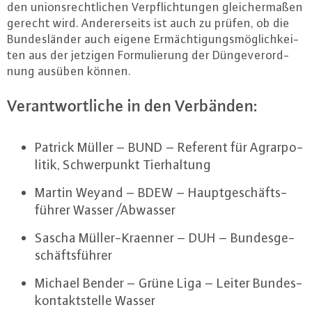
den uni­ons­recht­li­chen Ver­pflich­tun­gen glei­cher­ma­ßen
gerecht wird. An­de­rer­seits ist auch zu prüfen, ob die
Bun­des­län­der auch eigene Er­mäch­ti­gungs­mög­lich­kei­
ten aus der jetzigen For­mu­lie­rung der Dün­ge­ver­ord­
nung ausüben können.
Ver­ant­wort­li­che in den Verbänden:
Patrick Müller – BUND – Referent für Agrar­po­
li­tik, Schwer­punkt Tier­hal­tung
Martin Weyand – BDEW – Haupt­ge­schäfts­
füh­rer Wasser /Abwasser
Sascha Mül­ler-Kra­en­ner – DUH – Bun­des­ge­
schäfts­füh­rer
Michael Bender – Grüne Liga – Leiter Bun­des­
kon­takt­stel­le Wasser