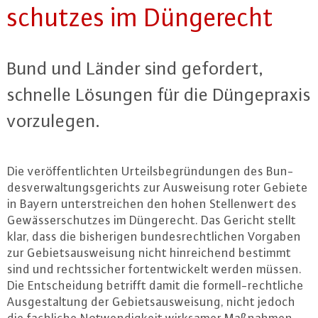
schut­zes im Dün­ge­recht
Bund und Länder sind gefordert,
schnelle Lösungen für die Dün­ge­pra­xis
vor­zu­le­gen.
Die ver­öf­fent­lich­ten Ur­teils­be­grün­dun­gen des Bun­
des­ver­wal­tungs­ge­richts zur Aus­wei­sung roter Gebiete
in Bayern un­ter­strei­chen den hohen Stel­len­wert des
Ge­wäs­ser­schut­zes im Dün­ge­recht. Das Gericht stellt
klar, dass die bis­he­ri­gen bun­des­recht­li­chen Vorgaben
zur Ge­biets­aus­wei­sung nicht hin­rei­chend bestimmt
sind und rechts­si­cher fort­ent­wi­ckelt werden müssen.
Die Ent­schei­dung betrifft damit die for­mell-recht­li­che
Aus­ge­stal­tung der Ge­biets­aus­wei­sung, nicht jedoch