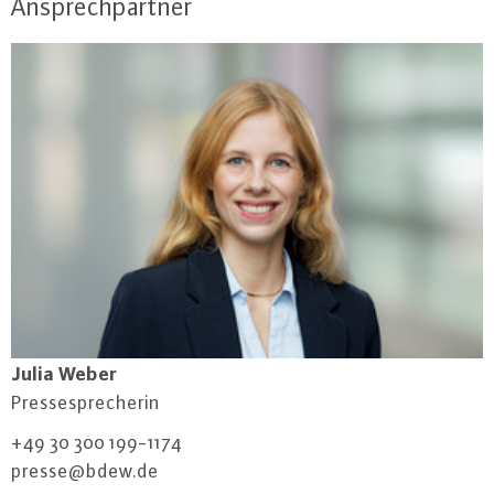
Ansprechpartner
Julia Weber
Pres­se­spre­che­rin
+49 30 300 199-1174
presse@​bdew.​de