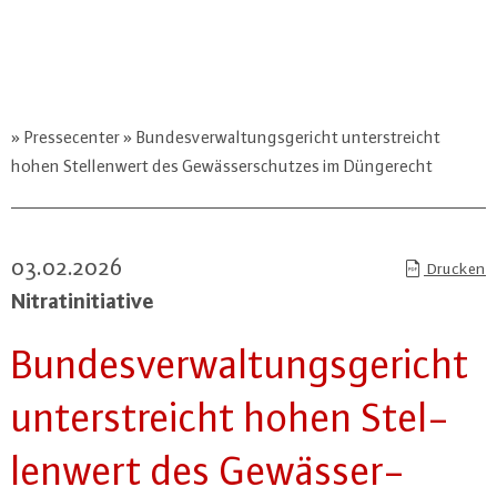
Pressecenter
Bundesverwaltungsgericht unterstreicht
hohen Stellenwert des Gewässerschutzes im Düngerecht
03.02.2026
Drucken
Ni­tra­t­in­itia­ti­ve
Bun­des­ver­wal­tungs­ge­richt
un­ter­streicht hohen Stel­
len­wert des Ge­wäs­ser­