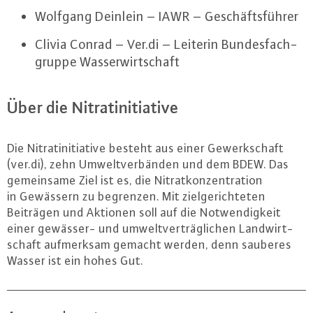
Wolfgang Deinlein – IAWR – Ge­schäfts­füh­rer
Clivia Conrad – Ver.​di – Leiterin Bun­des­fach­
grup­pe Was­ser­wirt­schaft
Über die Ni­tra­t­in­itia­ti­ve
Die Ni­tra­t­in­itia­ti­ve besteht aus einer Ge­werk­schaft
(ver.​di), zehn Um­welt­ver­bän­den und dem BDEW. Das
ge­mein­sa­me Ziel ist es, die Ni­trat­kon­zen­tra­ti­on
in Gewässern zu begrenzen. Mit ziel­ge­rich­te­ten
Beiträgen und Aktionen soll auf die Not­wen­dig­keit
einer gewässer- und um­welt­ver­träg­li­chen Land­wirt­
schaft auf­merk­sam gemacht werden, denn sauberes
Wasser ist ein hohes Gut.