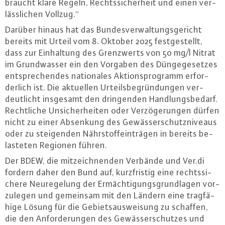
braucht klare Regeln, Rechts­si­cher­heit und einen ver­
läss­li­chen Vollzug.“
Darüber hinaus hat das Bun­des­ver­wal­tungs­ge­richt
bereits mit Urteil vom 8. Oktober 2025 fest­ge­stellt,
dass zur Ein­hal­tung des Grenz­werts von 50 mg/l Nitrat
im Grund­was­ser ein den Vorgaben des Dün­ge­ge­set­zes
ent­spre­chen­des na­tio­na­les Ak­ti­ons­pro­gramm er­for­
der­lich ist. Die aktuellen Ur­teils­be­grün­dun­gen ver­
deut­licht insgesamt den drin­gen­den Hand­lungs­be­darf.
Recht­li­che Un­si­cher­hei­ten oder Ver­zö­ge­run­gen dürfen
nicht zu einer Absenkung des Ge­wäs­ser­schutz­ni­veaus
oder zu stei­gen­den Nähr­stof­f­e­in­trä­gen in bereits be­
las­te­ten Regionen führen.
Der BDEW, die mit­zeich­nen­den Verbände und Ver.​di
fordern daher den Bund auf, kurz­fris­tig eine rechts­si­
che­re Neu­re­ge­lung der Er­mäch­ti­gungs­grund­la­gen vor­
zu­le­gen und gemeinsam mit den Ländern eine trag­fä­
hi­ge Lösung für die Ge­biets­aus­wei­sung zu schaffen,
die den An­for­de­run­gen des Ge­wäs­ser­schut­zes und