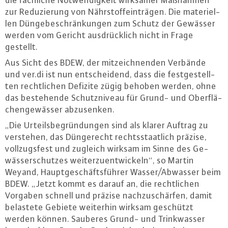
die fachliche Not­wen­dig­keit wirksamer Maßnahmen
zur Re­du­zie­rung von Nähr­stof­f­e­in­trä­gen. Die ma­te­ri­el­
len Dün­ge­be­schrän­kun­gen zum Schutz der Gewässer
werden vom Gericht aus­drück­lich nicht in Frage
gestellt.
Aus Sicht des BDEW, der mit­zeich­nen­den Verbände
und ver.​di ist nun ent­schei­dend, dass die fest­ge­stell­
ten recht­li­chen Defizite zügig behoben werden, ohne
das be­ste­hen­de Schutz­ni­veau für Grund- und Ober­flä­
chen­ge­wäs­ser ab­zu­sen­ken.
„Die Ur­teils­be­grün­dun­gen sind als klarer Auftrag zu
verstehen, das Dün­ge­recht rechts­staat­lich präzise,
voll­zugs­fest und zugleich wirksam im Sinne des Ge­
wäs­ser­schut­zes wei­ter­zu­ent­wi­ckeln“, so Martin
Weyand, Haupt­ge­schäfts­füh­rer Wasser/Abwasser beim
BDEW. „Jetzt kommt es darauf an, die recht­li­chen
Vorgaben schnell und präzise nach­zu­schär­fen, damit
belastete Gebiete weiterhin wirksam geschützt
werden können. Sauberes Grund- und Trink­was­ser