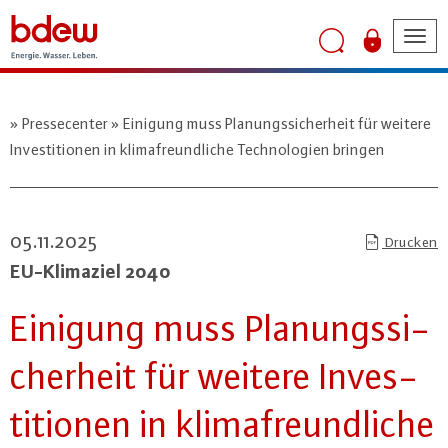
Tog
nav
Pressecenter
Einigung muss Planungssicherheit für weitere
Investitionen in klimafreundliche Technologien bringen
05.11.2025
Drucken
EU-Kli­ma­ziel 2040
Einigung muss Pla­nungs­si­
cher­heit für weitere In­ves­
ti­tio­nen in kli­ma­freund­li­che