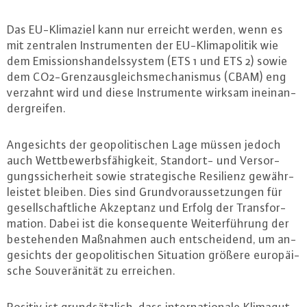
Das EU-Kli­ma­ziel kann nur erreicht werden, wenn es
mit zentralen In­stru­men­ten der EU-Kli­ma­po­li­tik wie
dem Emis­si­ons­han­dels­sys­tem (ETS 1 und ETS 2) sowie
dem CO2-Grenz­aus­gleichs­me­cha­nis­mus (CBAM) eng
verzahnt wird und diese In­stru­men­te wirksam in­ein­an­
der­grei­fen.
An­ge­sichts der geo­po­li­ti­schen Lage müssen jedoch
auch Wett­be­werbs­fä­hig­keit, Standort- und Ver­sor­
gungs­si­cher­heit sowie stra­te­gi­sche Resilienz ge­währ­
leis­tet bleiben. Dies sind Grund­vor­aus­set­zun­gen für
ge­sell­schaft­li­che Akzeptanz und Erfolg der Trans­for­
ma­ti­on. Dabei ist die kon­se­quen­te Wei­ter­füh­rung der
be­ste­hen­den Maßnahmen auch ent­schei­dend, um an­
ge­sichts der geo­po­li­ti­schen Situation größere eu­ro­päi­
sche Sou­ve­rä­ni­tät zu erreichen.