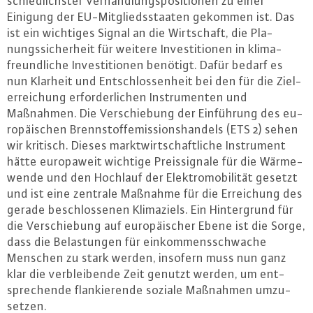
schied­lichs­ter Ver­hand­lungs­po­si­tio­nen zu einer
Einigung der EU-Mit­glieds­staa­ten gekommen ist. Das
ist ein wichtiges Signal an die Wirt­schaft, die Pla­
nungs­si­cher­heit für weitere In­ves­ti­tio­nen in kli­ma­
freund­li­che In­ves­ti­tio­nen benötigt. Dafür bedarf es
nun Klarheit und Ent­schlos­sen­heit bei den für die Ziel­
er­rei­chung er­for­der­li­chen In­stru­men­ten und
Maßnahmen. Die Ver­schie­bung der Ein­füh­rung des eu­
ro­päi­schen Brenn­stoff­emis­si­ons­han­dels (ETS 2) sehen
wir kritisch. Dieses markt­wirt­schaft­li­che In­stru­ment
hätte eu­ro­pa­weit wichtige Preis­si­gna­le für die Wär­me­
wen­de und den Hochlauf der Elek­tro­mo­bi­li­tät gesetzt
und ist eine zentrale Maßnahme für die Er­rei­chung des
gerade be­schlos­se­nen Kli­ma­ziels. Ein Hin­ter­grund für
die Ver­schie­bung auf eu­ro­päi­scher Ebene ist die Sorge,
dass die Be­las­tun­gen für ein­kom­mens­schwa­che
Menschen zu stark werden, insofern muss nun ganz
klar die ver­blei­ben­de Zeit genutzt werden, um ent­
spre­chen­de flan­kie­ren­de soziale Maßnahmen um­zu­
set­zen.