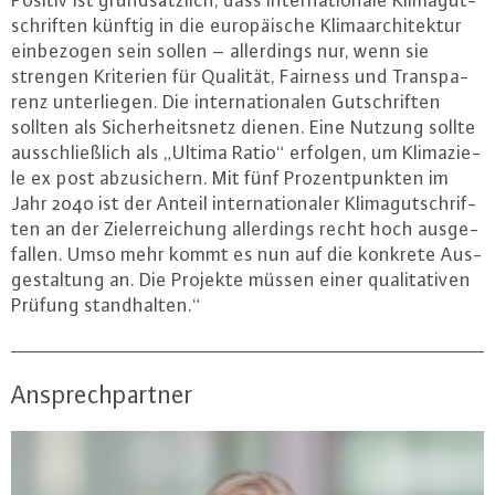
Positiv ist grund­sätz­lich, dass in­ter­na­tio­na­le Kli­ma­gut­
schrif­ten künftig in die eu­ro­päi­sche Kli­maar­chi­tek­tur
ein­be­zo­gen sein sollen – al­ler­dings nur, wenn sie
strengen Kriterien für Qualität, Fairness und Trans­pa­
renz un­ter­lie­gen. Die in­ter­na­tio­na­len Gut­schrif­ten
sollten als Si­cher­heits­netz dienen. Eine Nutzung sollte
aus­schließ­lich als „Ultima Ratio“ erfolgen, um Kli­ma­zie­
le ex post ab­zu­si­chern. Mit fünf Pro­zent­punk­ten im
Jahr 2040 ist der Anteil in­ter­na­tio­na­ler Kli­ma­gut­schrif­
ten an der Ziel­er­rei­chung al­ler­dings recht hoch aus­ge­
fal­len. Umso mehr kommt es nun auf die konkrete Aus­
ge­stal­tung an. Die Projekte müssen einer qua­li­ta­ti­ven
Prüfung stand­hal­ten.“
Ansprechpartner