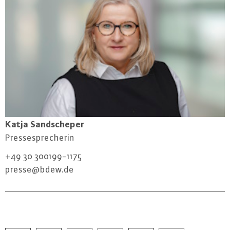
Katja Sand­sche­per
Pres­se­spre­che­rin
+49 30 300199-1175
presse@​bdew.​de