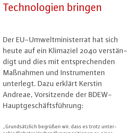
Tech­no­lo­gi­en bringen
Der EU-Um­welt­mi­nis­ter­rat hat sich
heute auf ein Klimaziel 2040 ver­stän­
digt und dies mit ent­spre­chen­den
Maßnahmen und In­stru­men­ten
unterlegt. Dazu erklärt Kerstin
Andreae, Vor­sit­zen­de der BDEW-
Haupt­ge­schäfts­füh­rung:
„Grund­sätz­lich begrüßen wir, dass es trotz un­ter­