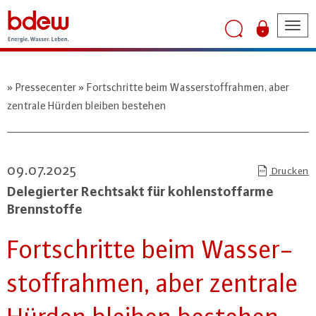
Tog
nav
Pressecenter
Fortschritte beim Wasserstoffrahmen, aber
zentrale Hürden bleiben bestehen
09.07.2025
Drucken
De­le­gier­ter Rechtsakt für koh­len­stoff­ar­me
Brenn­stof­fe
Fort­schrit­te beim Was­ser­
stoff­rah­men, aber zentrale