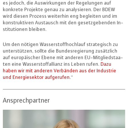
es jedoch, die Aus­wir­kun­gen der Re­ge­lun­gen auf
konkrete Projekte genau zu ana­ly­sie­ren. Der BDEW
wird diesen Prozess weiterhin eng begleiten und im
kon­struk­ti­ven Austausch mit den ge­setz­ge­ben­den In­
sti­tu­tio­nen bleiben.
Um den nötigen Was­ser­stoff­hoch­lauf stra­te­gisch zu
un­ter­stüt­zen, sollte die Bun­des­re­gie­rung zu­sätz­lich
auf eu­ro­päi­scher Ebene mit anderen EU-Mit­glied­staa­
ten eine Was­ser­stoffal­li­anz ins Leben rufen.
Dazu
haben wir mit anderen Verbänden aus der Industrie
und En­er­gie­sek­tor auf­ge­ru­fen
.“
Ansprechpartner