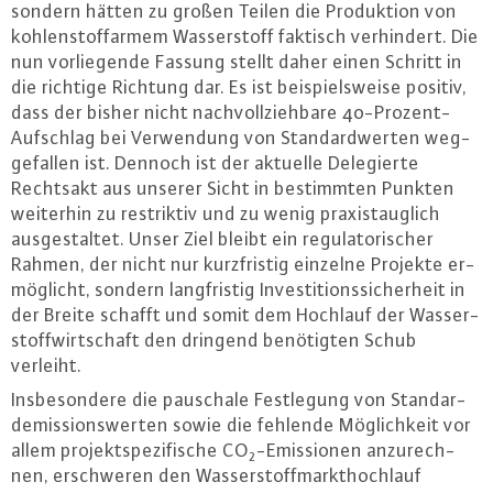
sondern hätten zu großen Teilen die Pro­duk­ti­on von
koh­len­stoff­ar­mem Was­ser­stoff faktisch ver­hin­dert. Die
nun vor­lie­gen­de Fassung stellt daher einen Schritt in
die richtige Richtung dar. Es ist bei­spiels­wei­se positiv,
dass der bisher nicht nach­voll­zieh­ba­re 40-Pro­zent-
Auf­schlag bei Ver­wen­dung von Stan­dard­wer­ten weg­
ge­fal­len ist. Dennoch ist der aktuelle De­le­gier­te
Rechtsakt aus unserer Sicht in be­stimm­ten Punkten
weiterhin zu re­strik­tiv und zu wenig pra­xis­taug­lich
aus­ge­stal­tet. Unser Ziel bleibt ein re­gu­la­to­ri­scher
Rahmen, der nicht nur kurz­fris­tig einzelne Projekte er­
mög­licht, sondern lang­fris­tig In­ves­ti­ti­ons­si­cher­heit in
der Breite schafft und somit dem Hochlauf der Was­ser­
stoff­wirt­schaft den dringend be­nö­tig­ten Schub
verleiht.
Ins­be­son­de­re die pauschale Fest­le­gung von Stan­dar­
de­mis­si­ons­wer­ten sowie die fehlende Mög­lich­keit vor
allem pro­jekt­spe­zi­fi­sche CO₂-Emis­sio­nen an­zu­rech­
nen, er­schwe­ren den Was­ser­stoff­markt­hoch­lauf