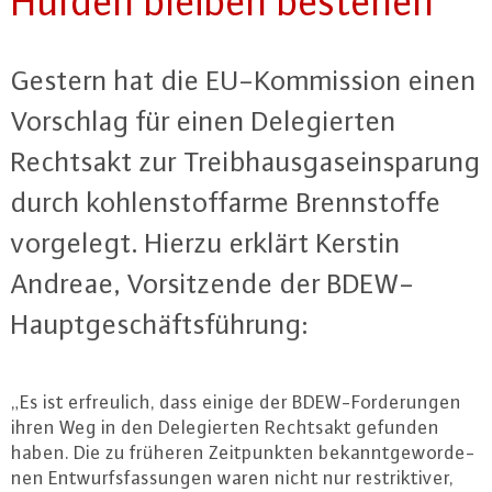
Hürden bleiben bestehen
Gestern hat die EU-Kom­mis­si­on einen
Vorschlag für einen De­le­gier­ten
Rechtsakt zur Treib­haus­gas­ein­spa­rung
durch koh­len­stoff­ar­me Brenn­stof­fe
vorgelegt. Hierzu erklärt Kerstin
Andreae, Vor­sit­zen­de der BDEW-
Haupt­ge­schäfts­füh­rung:
„Es ist er­freu­lich, dass einige der BDEW-For­de­run­gen
ihren Weg in den De­le­gier­ten Rechtsakt gefunden
haben. Die zu früheren Zeit­punk­ten be­kannt­ge­wor­de­
nen Ent­wurfs­fas­sun­gen waren nicht nur re­strik­ti­ver,