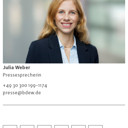
Julia Weber
Pres­se­spre­che­rin
+49 30 300 199-1174
presse@​bdew.​de