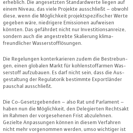
erheblich. Die an­ge­setz­ten Stan­dard­wer­te liegen auf
einem Niveau, das viele Projekte aus­schließt – obwohl
diese, wenn die Mög­lich­keit pro­jekt­spe­zi­fi­scher Werte
gegeben wäre, nied­ri­ge­re Emis­sio­nen aufweisen
könnten. Das gefährdet nicht nur In­ves­ti­ti­ons­an­rei­ze,
sondern auch die an­ge­streb­te Ska­lie­rung kli­ma­
freund­li­cher Was­ser­stoff­lö­sun­gen.
Die Re­ge­lun­gen kon­ter­ka­rie­ren zudem die Be­stre­bun­
gen, einen globalen Markt für koh­len­stoff­ar­men Was­
ser­stoff auf­zu­bau­en. Es darf nicht sein, dass die Aus­
ge­stal­tung der Re­gu­la­to­rik bestimmte Ex­port­län­der
pauschal aus­schließt.
Die Co-Ge­setz­ge­ben­den – also Rat und Parlament –
haben nun die Mög­lich­keit, den De­le­gier­ten Rechtsakt
im Rahmen der vor­ge­se­he­nen Frist ab­zu­leh­nen.
Gezielte An­pas­sun­gen können in diesem Verfahren
nicht mehr vor­ge­nom­men werden, umso wichtiger ist