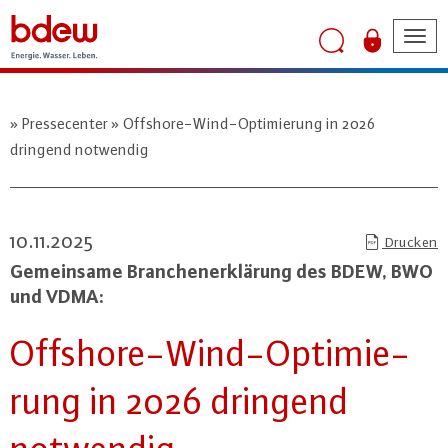
Tog
nav
Pressecenter
Offshore-Wind-Optimierung in 2026
dringend notwendig
10.11.2025
Drucken
Ge­mein­sa­me Bran­chen­er­klä­rung des BDEW, BWO
und VDMA:
Off­shore-Wind-Op­ti­mie­
rung in 2026 dringend