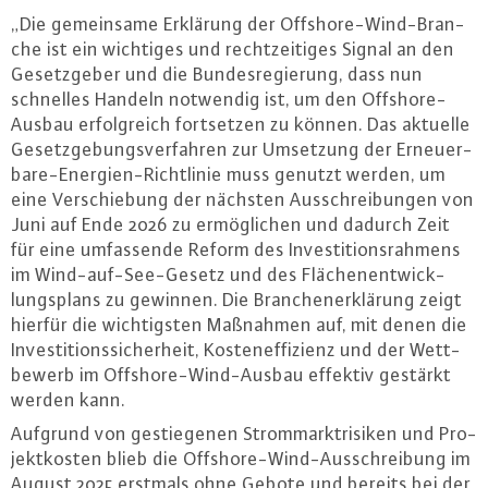
„Die ge­mein­sa­me Erklärung der Off­shore-Wind-Bran­
che ist ein wichtiges und recht­zei­ti­ges Signal an den
Ge­setz­ge­ber und die Bun­des­re­gie­rung, dass nun
schnelles Handeln notwendig ist, um den Off­shore-
Aus­bau er­folg­reich fort­set­zen zu können. Das aktuelle
Ge­setz­ge­bungs­ver­fah­ren zur Umsetzung der Er­neu­er­
ba­re-En­er­gi­en-Richt­li­nie muss genutzt werden, um
eine Ver­schie­bung der nächsten Aus­schrei­bun­gen von
Juni auf Ende 2026 zu er­mög­li­chen und dadurch Zeit
für eine um­fas­sen­de Reform des In­ves­ti­ti­ons­rah­mens
im Wind-auf-See-Ge­setz und des Flä­chen­ent­wick­
lungs­plans zu gewinnen. Die Bran­chen­er­klä­rung zeigt
hierfür die wich­tigs­ten Maßnahmen auf, mit denen die
In­ves­ti­ti­ons­si­cher­heit, Kos­ten­ef­fi­zi­enz und der Wett­
be­werb im Off­shore-Wind-Aus­bau effektiv gestärkt
werden kann.
Aufgrund von ge­stie­ge­nen Strom­markt­ri­si­ken und Pro­
jekt­kos­ten blieb die Off­shore-Wind-Aus­schrei­bung im
August 2025 erstmals ohne Gebote und bereits bei der