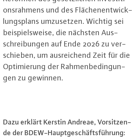
ons­rah­mens und des Flä­chen­ent­wick­
lungs­plans um­zu­set­zen. Wichtig sei
bei­spiels­wei­se, die nächsten Aus­
schrei­bun­gen auf Ende 2026 zu ver­
schie­ben, um aus­rei­chend Zeit für die
Op­ti­mie­rung der Rah­men­be­din­gun­
gen zu gewinnen.
Dazu erklärt Kerstin Andreae, Vor­sit­zen­
de der BDEW-Haupt­ge­schäfts­füh­rung: