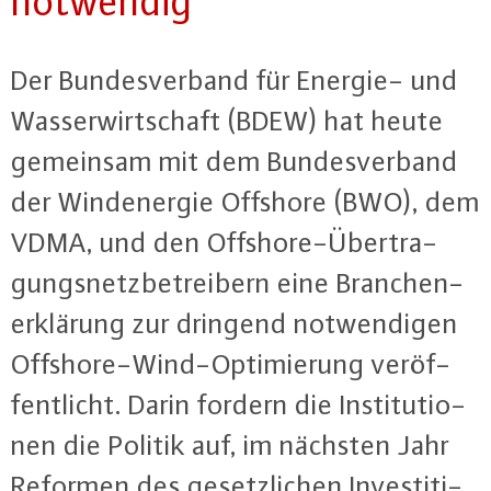
notwendig
Der Bun­des­ver­band für Energie- und
Was­ser­wirt­schaft (BDEW) hat heute
gemeinsam mit dem Bun­des­ver­band
der Wind­ener­gie Offshore (BWO), dem
VDMA, und den Off­shore-Über­tra­
gungs­netz­be­trei­bern eine Bran­chen­
er­klä­rung zur dringend not­wen­di­gen
Off­shore-Wind-Op­ti­mie­rung ver­öf­
fent­licht. Darin fordern die In­sti­tu­tio­
nen die Politik auf, im nächsten Jahr
Reformen des ge­setz­li­chen In­ves­ti­ti­