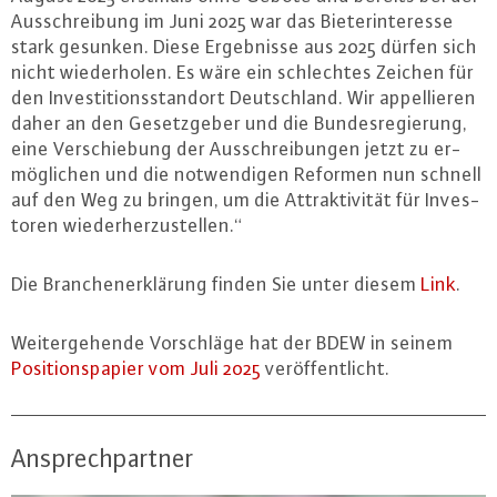
Aus­schrei­bung im Juni 2025 war das Bie­ter­in­ter­es­se
stark gesunken. Diese Er­geb­nis­se aus 2025 dürfen sich
nicht wie­der­ho­len. Es wäre ein schlech­tes Zeichen für
den In­ves­ti­ti­ons­stand­ort Deutsch­land. Wir ap­pel­lie­ren
daher an den Ge­setz­ge­ber und die Bun­des­re­gie­rung,
eine Ver­schie­bung der Aus­schrei­bun­gen jetzt zu er­
mög­li­chen und die not­wen­di­gen Reformen nun schnell
auf den Weg zu bringen, um die At­trak­ti­vi­tät für In­ves­
to­ren wie­der­her­zu­stel­len.“
Die Bran­chen­er­klä­rung finden Sie unter diesem
Link
.
Wei­ter­ge­hen­de Vor­schlä­ge hat der BDEW in seinem
Po­si­ti­ons­pa­pier vom Juli 2025
ver­öf­fent­licht.
Ansprechpartner