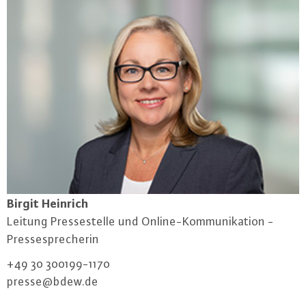
Birgit Heinrich
Leitung Pres­se­stel­le und On­line-Kom­mu­ni­ka­ti­on -
Pres­se­spre­che­rin
+49 30 300199-1170
presse@​bdew.​de