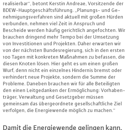
rea­li­sier­bar“, betont Kerstin Andreae, Vor­sit­zen­de der
BDEW-Haupt­ge­schäfts­füh­rung. „Planungs- und Ge­
neh­mi­gungs­ver­fah­ren sind aktuell mit großen Hürden
verbunden, nehmen viel Zeit in Anspruch und
Bescheide werden häufig ge­richt­lich an­ge­foch­ten. Wir
brauchen dringend mehr Tempo bei der Umsetzung
von In­ves­ti­tio­nen und Projekten. Daher erwarten wir
von der nächsten Bun­des­re­gie­rung, sich in den ersten
100 Tagen mit konkreten Maßnahmen zu befassen, die
diesen Knoten lösen. Hier geht es um einen großen
Wurf, denn nicht ein einzelnes Hindernis bremst oder
ver­hin­dert neue Projekte, sondern die Summe der
Probleme. Daneben brauchen wir für alle Be­tei­lig­ten
den einen Leit­ge­dan­ken der Er­mög­li­chung: Vor­ha­ben­
trä­ger, Ver­wal­tung und Ge­setz­ge­ber müssen
gemeinsam das über­ge­ord­ne­te ge­sell­schaft­li­che Ziel
verfolgen, die En­er­gie­wen­de möglich zu machen.“
Damit die En­er­gie­wen­de gelingen kann,