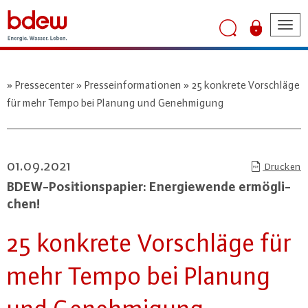
Tog
nav
Pressecenter
Presseinformationen
25 konkrete Vorschläge
für mehr Tempo bei Planung und Genehmigung
01.09.2021
Drucken
BDEW-Po­si­ti­ons­pa­pier: En­er­gie­wen­de er­mög­li­
chen!
25 konkrete Vor­schlä­ge für
mehr Tempo bei Planung