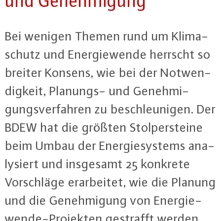
und Ge­neh­mi­gung
Bei wenigen Themen rund um Kli­ma­
schutz und En­er­gie­wen­de herrscht so
breiter Konsens, wie bei der Not­wen­
dig­keit, Planungs- und Ge­neh­mi­
gungs­ver­fah­ren zu be­schleu­ni­gen. Der
BDEW hat die größten Stol­per­stei­ne
beim Umbau der En­er­gie­sys­tems ana­
ly­siert und insgesamt 25 konkrete
Vor­schlä­ge er­ar­bei­tet, wie die Planung
und die Ge­neh­mi­gung von En­er­gie­
wen­de-Pro­jek­ten gestrafft werden