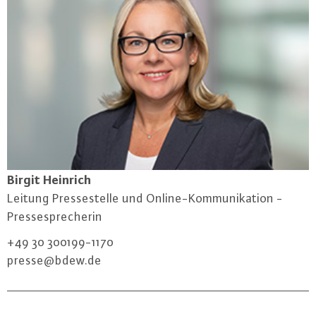
Birgit Heinrich
Leitung Pres­se­stel­le und On­line-Kom­mu­ni­ka­ti­on -
Pres­se­spre­che­rin
+49 30 300199-1170
presse@​bdew.​de