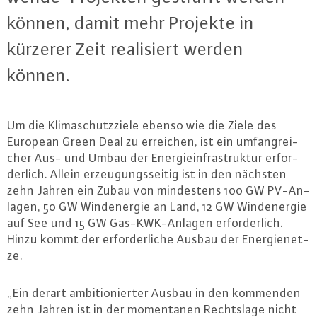
können, damit mehr Projekte in
kürzerer Zeit rea­li­siert werden
können.
Um die Kli­ma­schutz­zie­le ebenso wie die Ziele des
European Green Deal zu erreichen, ist ein um­fang­rei­
cher Aus- und Umbau der En­er­gie­in­fra­struk­tur er­for­
der­lich. Allein er­zeu­gungs­sei­tig ist in den nächsten
zehn Jahren ein Zubau von min­des­tens 100 GW PV-An­
la­gen, 50 GW Wind­ener­gie an Land, 12 GW Wind­ener­gie
auf See und 15 GW Gas-KWK-An­la­gen er­for­der­lich.
Hinzu kommt der er­for­der­li­che Ausbau der En­er­gie­net­
ze.
„Ein derart am­bi­tio­nier­ter Ausbau in den kommenden
zehn Jahren ist in der mo­men­ta­nen Rechts­la­ge nicht