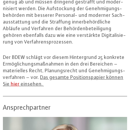
genug ab und müssen dringend gestrafft und mo­der­
ni­siert werden. Die Auf­sto­ckung der Ge­neh­mi­gungs­
be­hör­den mit besserer Personal- und moderner Sach­
aus­stat­tung und die Straffung in­ner­be­hörd­li­che
Abläufe und Verfahren der Be­hör­den­be­tei­li­gung
gehören ebenfalls dazu wie eine ver­stärk­te Di­gi­ta­li­sie­
rung von Ver­fah­rens­pro­zes­sen.
Der BDEW schlägt vor diesem Hin­ter­grund 25 konkrete
Er­mög­li­chungs­maß­nah­men in den drei Bereichen –
ma­te­ri­el­les Recht, Pla­nungs­recht und Ge­neh­mi­gungs­
ver­fah­ren – vor.
Das gesamte Po­si­ti­ons­pa­pier können
Sie
hier
einsehen.
Ansprechpartner