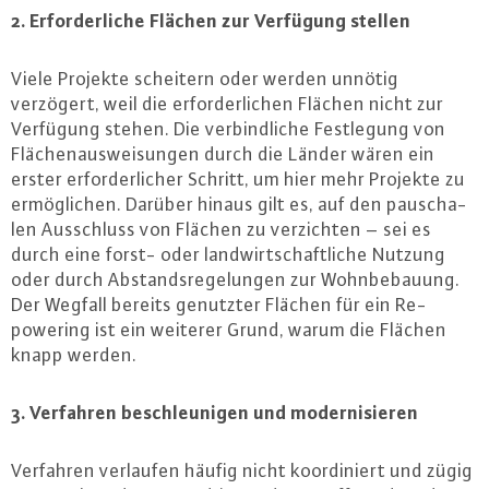
2. Er­for­der­li­che Flächen zur Verfügung stellen
Viele Projekte scheitern oder werden unnötig
verzögert, weil die er­for­der­li­chen Flächen nicht zur
Verfügung stehen. Die ver­bind­li­che Fest­le­gung von
Flä­chen­aus­wei­sun­gen durch die Länder wären ein
erster er­for­der­li­cher Schritt, um hier mehr Projekte zu
er­mög­li­chen. Darüber hinaus gilt es, auf den pau­scha­
len Aus­schluss von Flächen zu ver­zich­ten – sei es
durch eine forst- oder land­wirt­schaft­li­che Nutzung
oder durch Ab­stands­re­ge­lun­gen zur Wohn­be­bau­ung.
Der Wegfall bereits genutzter Flächen für ein Re­
power­ing ist ein weiterer Grund, warum die Flächen
knapp werden.
3. Verfahren be­schleu­ni­gen und mo­der­ni­sie­ren
Verfahren verlaufen häufig nicht ko­or­di­niert und zügig