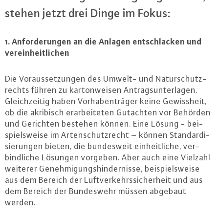
stehen jetzt drei Dinge im Fokus:
1. An­for­de­run­gen an die Anlagen ent­schla­cken und
ver­ein­heit­li­chen
Die Vor­aus­set­zun­gen des Umwelt- und Na­tur­schutz­
rechts führen zu kar­ton­wei­sen An­trags­un­ter­la­gen.
Gleich­zei­tig haben Vor­ha­ben­trä­ger keine Ge­wiss­heit,
ob die akribisch er­ar­bei­te­ten Gutachten vor Behörden
und Gerichten bestehen können. Eine Lösung - bei­
spiels­wei­se im Ar­ten­schutz­recht – können Stan­dar­di­
sie­run­gen bieten, die bun­des­weit ein­heit­li­che, ver­
bind­li­che Lösungen vorgeben. Aber auch eine Vielzahl
weiterer Ge­neh­mi­gungs­hin­der­nis­se, bei­spiels­wei­se
aus dem Bereich der Luft­ver­kehrs­si­cher­heit und aus
dem Bereich der Bun­des­wehr müssen abgebaut
werden.