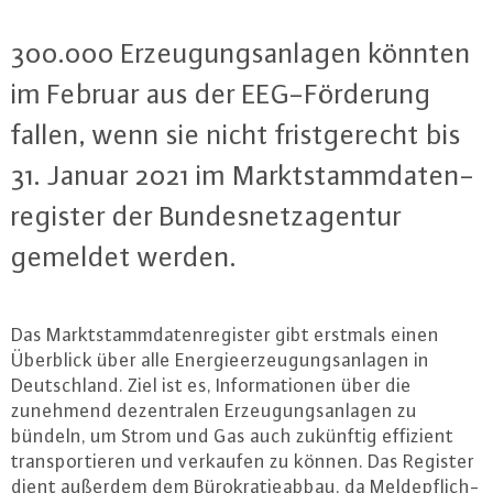
300.000 Er­zeu­gungs­an­la­gen könnten
im Februar aus der EEG-För­de­rung
fallen, wenn sie nicht frist­ge­recht bis
31. Januar 2021 im Markt­stamm­da­ten­
re­gis­ter der Bun­des­netz­agen­tur
gemeldet werden.
Das Markt­stamm­da­ten­re­gis­ter gibt erstmals einen
Überblick über alle En­er­gie­er­zeu­gungs­an­la­gen in
Deutsch­land. Ziel ist es, In­for­ma­tio­nen über die
zunehmend de­zen­tra­len Er­zeu­gungs­an­la­gen zu
bündeln, um Strom und Gas auch zukünftig effizient
trans­por­tie­ren und verkaufen zu können. Das Register
dient außerdem dem Bü­ro­kra­tie­ab­bau, da Mel­de­pflich­