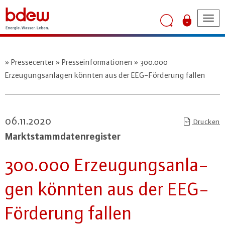
Tog
nav
Pressecenter
Presseinformationen
300.000
Erzeugungsanlagen könnten aus der EEG-Förderung fallen
06.11.2020
Drucken
Markt­stamm­da­ten­re­gis­ter
300.000 Er­zeu­gungs­an­la­
gen könnten aus der EEG-
För­de­rung fallen