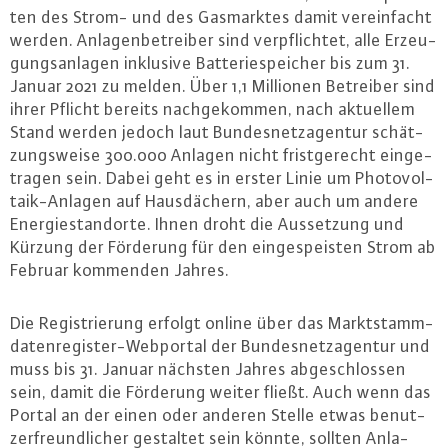
ten des Strom- und des Gas­mark­tes damit ver­ein­facht
werden. An­la­gen­be­trei­ber sind ver­pflich­tet, alle Er­zeu­
gungs­an­la­gen inklusive Bat­te­rie­spei­cher bis zum 31.
Januar 2021 zu melden. Über 1,1 Millionen Betreiber sind
ihrer Pflicht bereits nach­ge­kom­men, nach aktuellem
Stand werden jedoch laut Bun­des­netz­agen­tur schät­
zungs­wei­se 300.000 Anlagen nicht frist­ge­recht ein­ge­
tra­gen sein. Dabei geht es in erster Linie um Pho­to­vol­
ta­ik-An­la­gen auf Haus­dä­chern, aber auch um andere
En­er­gie­stand­or­te. Ihnen droht die Aus­set­zung und
Kürzung der Förderung für den ein­ge­speis­ten Strom ab
Februar kommenden Jahres.
Die Re­gis­trie­rung erfolgt online über das Markt­stamm­
da­ten­re­gis­ter-Web­por­tal der Bun­des­netz­agen­tur und
muss bis 31. Januar nächsten Jahres ab­ge­schlos­sen
sein, damit die Förderung weiter fließt. Auch wenn das
Portal an der einen oder anderen Stelle etwas be­nut­
zer­freund­li­cher gestaltet sein könnte, sollten An­la­