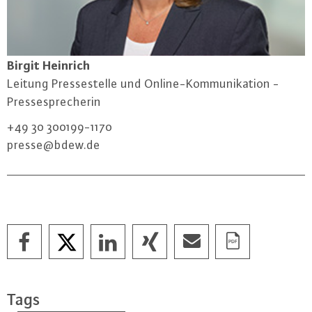
Birgit Heinrich
Leitung Pres­se­stel­le und On­line-Kom­mu­ni­ka­ti­on -
Pres­se­spre­che­rin
+49 30 300199-1170
presse@​bdew.​de
Tags