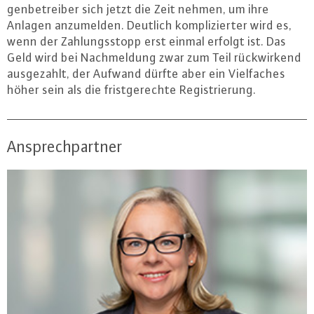
gen­be­trei­ber sich jetzt die Zeit nehmen, um ihre
Anlagen an­zu­mel­den. Deutlich kom­pli­zier­ter wird es,
wenn der Zah­lungs­stopp erst einmal erfolgt ist. Das
Geld wird bei Nach­mel­dung zwar zum Teil rück­wir­kend
aus­ge­zahlt, der Aufwand dürfte aber ein Viel­fa­ches
höher sein als die frist­ge­rech­te Re­gis­trie­rung.
Ansprechpartner