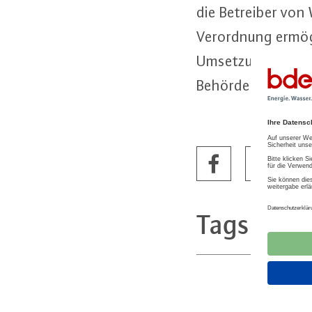
die Betreiber von W
Ver­ord­nung er­mög­
Umsetzung. Jetzt 
Behörden ebenfalls
Tags
Trink