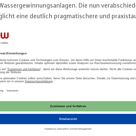
as­ser­ge­win­nungs­an­la­gen. Die nun ver­ab­schie­
licht eine deutlich prag­ma­ti­sche­re und pra­xis­taug
kommt es darauf an, dass die Vorgaben von den n
 ent­spre­chend un­bü­ro­kra­tisch umgesetzt wer
wasser
Wasserwirtschaft
Abwasser