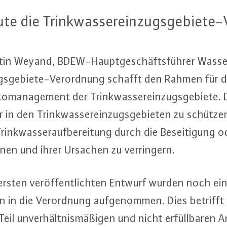
 die Trink­was­ser­ein­zugs­ge­bie­te-V
rtin Weyand, BDEW-Haupt­ge­schäfts­füh­rer Wass
ugs­ge­bie­te-Ver­ord­nung schafft den Rahmen für di
ko­ma­nage­ment der Trink­was­ser­ein­zugs­ge­bie­te. 
n den Trink­was­ser­ein­zugs­ge­bie­ten zu schütz
nk­was­ser­auf­be­rei­tung durch die Be­sei­ti­gung od
o­nen und ihrer Ursachen zu ver­rin­gern.
rsten ver­öf­fent­lich­ten Entwurf wurden noch ein
en in die Ver­ord­nung auf­ge­nom­men. Dies betrifft i
eil un­ver­hält­nis­mä­ßi­gen und nicht er­füll­ba­ren A