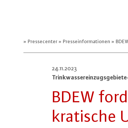
Pressecenter
Presseinformationen
BDEW 
24.11.2023
Trink­was­ser­ein­zugs­ge­bie­
BDEW forde
kra­ti­sch