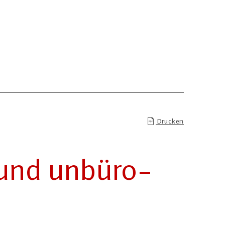
Drucken
und un­bü­ro­