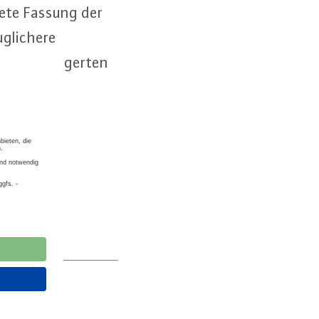
de­te Fassung der
­li­che­re
ach­ge­la­ger­ten
den.“