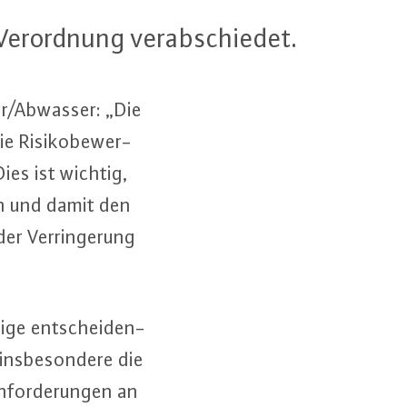
er­ord­nung ver­ab­schie­det.
er/Abwasser: „Die
e Ri­si­ko­be­wer­
Dies ist wichtig,
en und damit den
er Ver­rin­ge­rung
ige ent­schei­den­
ns­be­son­de­re die
n­for­de­run­gen an