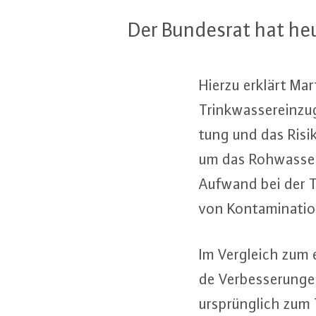
Der Bundesrat hat heute
Hierzu erklärt Ma
Trink­was­ser­ein­z
tung und das Ri­si­
um das Rohwasser i
Aufwand bei der Tri
von Kon­ta­mi­na­ti
Im Vergleich zum e
de Ver­bes­se­run­g
ur­sprüng­lich zum T