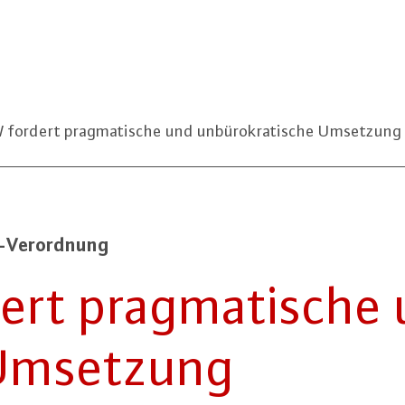
fordert pragmatische und unbürokratische Umsetzung
te-Ver­ord­nung
rt prag­ma­ti­sche 
e Umsetzung