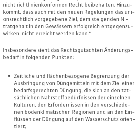
nicht richt­li­ni­en­kon­for­men Recht bei­be­hal­ten. Hin­zu­
kommt, dass auch mit den neuen Re­ge­lun­gen das uni­
ons­recht­lich vor­ge­ge­be­ne Ziel, dem stei­gen­den Ni­
trat­ge­halt in den Gewässern er­folg­reich ent­ge­gen­zu­
wir­ken, nicht erreicht werden kann.“
Ins­be­son­de­re sieht das Rechts­gut­ach­ten Än­de­rungs­
be­darf in folgenden Punkten:
Zeitliche und flä­chen­be­zo­ge­ne Be­gren­zung der
Aus­brin­gung von Dün­ge­mit­teln mit dem Ziel einer
be­darfs­ge­rech­ten Düngung, die sich an den tat­
säch­li­chen Nähr­stoff­be­dürf­nis­sen der einzelnen
Kulturen, den Er­for­der­nis­sen in den ver­schie­de­
nen bo­denk­li­ma­ti­schen Regionen und an den Ein­
flüs­sen der Düngung auf den Was­ser­schutz ori­en­
tiert;