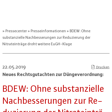
Pressecenter
Presseinformationen
BDEW: Ohne
substanzielle Nachbesserungen zur Reduzierung der
Nitrateinträge droht weitere EuGH-Klage
22.05.2019
Drucken
Neues Rechts­gut­ach­ten zur Dün­ge­ver­ord­nung:
BDEW: Ohne sub­stan­zi­el­le
Nach­bes­se­run­gen zur Re­