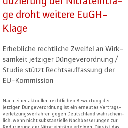
du­zie­rung der Ni­tratein­trä­
ge droht weitere EuGH-
Kla­ge
Er­heb­li­che recht­li­che Zweifel an Wirk­
sam­keit jetziger Dün­ge­ver­ord­nung /
Studie stützt Rechts­auf­fas­sung der
EU-Kom­mis­si­on
Nach einer aktuellen recht­li­chen Bewertung der
jetzigen Dün­ge­ver­ord­nung ist ein erneutes Ver­trags­
ver­let­zungs­ver­fah­ren gegen Deutsch­land wahr­schein­
lich, wenn nicht sub­stan­zi­el­le Nach­bes­se­run­gen zur
Re­du­zie­rung der Ni­tratein­trä­ge erfolgen. Dies ist das