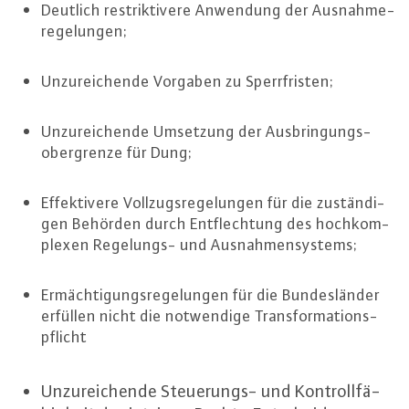
Deutlich re­strik­ti­ve­re Anwendung der Aus­nah­me­
re­ge­lun­gen;
Un­zu­rei­chen­de Vorgaben zu Sperr­fris­ten;
Un­zu­rei­chen­de Umsetzung der Aus­brin­gungs­
ober­gren­ze für Dung;
Ef­fek­ti­ve­re Voll­zugs­re­ge­lun­gen für die zu­stän­di­
gen Behörden durch Ent­flech­tung des hoch­kom­
ple­xen Re­ge­lungs- und Aus­nah­men­sys­tems;
Er­mäch­ti­gungs­re­ge­lun­gen für die Bun­des­län­der
erfüllen nicht die not­wen­di­ge Trans­for­ma­ti­ons­
pflicht
Un­zu­rei­chen­de Steue­rungs- und Kon­troll­fä­