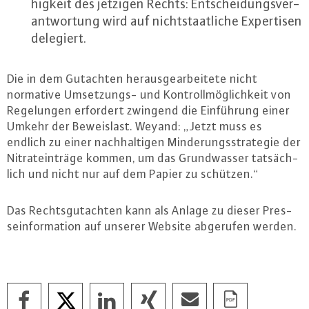
hig­keit des jetzigen Rechts: Ent­schei­dungs­ver­
ant­wor­tung wird auf nicht­staat­li­che Ex­per­ti­sen
delegiert.
Die in dem Gutachten her­aus­ge­ar­bei­te­te nicht
normative Um­set­zungs- und Kon­troll­mög­lich­keit von
Re­ge­lun­gen erfordert zwingend die Ein­füh­rung einer
Umkehr der Be­weis­last. Weyand: „Jetzt muss es
endlich zu einer nach­hal­ti­gen Min­de­rungs­stra­te­gie der
Ni­tratein­trä­ge kommen, um das Grund­was­ser tat­säch­
lich und nicht nur auf dem Papier zu schützen.“
Das Rechts­gut­ach­ten kann als Anlage zu dieser Pres­
se­infor­ma­ti­on auf unserer Website abgerufen werden.