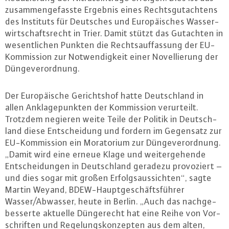
zu­sam­men­ge­fass­te Ergebnis eines Rechts­gut­ach­tens
des Instituts für Deutsches und Eu­ro­päi­sches Was­ser­
wirt­schafts­recht in Trier. Damit stützt das Gutachten in
we­sent­li­chen Punkten die Rechts­auf­fas­sung der EU-
Kom­mis­si­on zur Not­wen­dig­keit einer No­vel­lie­rung der
Dün­ge­ver­ord­nung.
Der Eu­ro­päi­sche Ge­richts­hof hatte Deutsch­land in
allen An­kla­ge­punk­ten der Kom­mis­si­on ver­ur­teilt.
Trotzdem negieren weite Teile der Politik in Deutsch­
land diese Ent­schei­dung und fordern im Gegensatz zur
EU-Kom­mis­si­on ein Mo­ra­to­ri­um zur Dün­ge­ver­ord­nung.
„Damit wird eine erneue Klage und wei­ter­ge­hen­de
Ent­schei­dun­gen in Deutsch­land geradezu pro­vo­ziert –
und dies sogar mit großen Er­folgs­aus­sich­ten“, sagte
Martin Weyand, BDEW-Haupt­ge­schäfts­füh­rer
Wasser/Abwasser, heute in Berlin. „Auch das nach­ge­
bes­ser­te aktuelle Dün­ge­recht hat eine Reihe von Vor­
schrif­ten und Re­ge­lungs­kon­zep­ten aus dem alten,